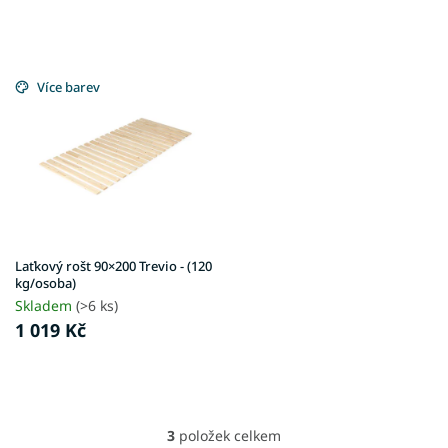
Více barev
Laťkový rošt 90×200 Trevio - (120
kg/osoba)
Skladem
(>6 ks)
1 019 Kč
3
položek celkem
O