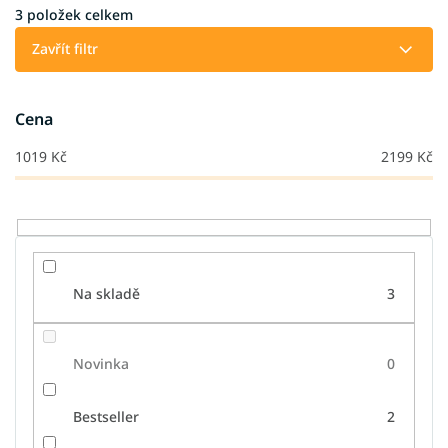
í
3
položek celkem
p
Zavřít filtr
r
o
d
Cena
u
k
1019
Kč
2199
Kč
t
ů
Na skladě
3
Novinka
0
Bestseller
2