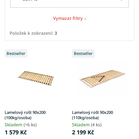
Vymazat filtry
Položek k zobrazení:
3
V
Bestseller
Bestseller
ý
p
i
s
p
r
o
d
u
Lamelový rošt 90x200
Lamelový rošt 90x200
k
(100kg/osoba)
(110kg/osoba)
t
Skladem
(>6 ks)
Skladem
(4 ks)
ů
1 579 Kč
2 199 Kč