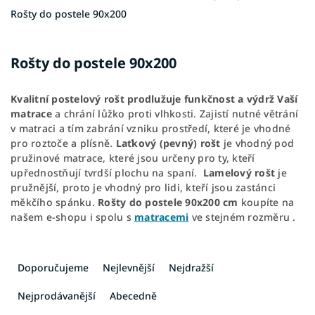
Rošty do postele 90x200
Rošty do postele 90x200
Kvalitní postelový rošt prodlužuje funkčnost a výdrž Vaší
matrace
a chrání lůžko proti vlhkosti. Zajistí nutné větrání
v matraci a tím zabrání vzniku prostředí, které je vhodné
pro roztoče a plísně.
Laťkový (pevný) rošt
je vhodný pod
pružinové matrace, které jsou určeny pro ty, kteří
upřednostňují tvrdší plochu na spaní.
Lamelový rošt
je
pružnější, proto je vhodný pro lidi, kteří jsou zastánci
měkčího spánku.
Rošty do postele 90x200 cm
koupíte na
našem e-shopu i spolu s
matracemi
ve stejném rozměru .
Ř
a
Doporučujeme
Nejlevnější
Nejdražší
z
e
Nejprodávanější
Abecedně
n