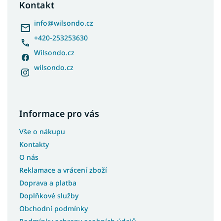
a
Kontakt
t
í
info
@
wilsondo.cz
+420-253253630
Wilsondo.cz
wilsondo.cz
Informace pro vás
Vše o nákupu
Kontakty
O nás
Reklamace a vrácení zboží
Doprava a platba
Doplňkové služby
Obchodní podmínky