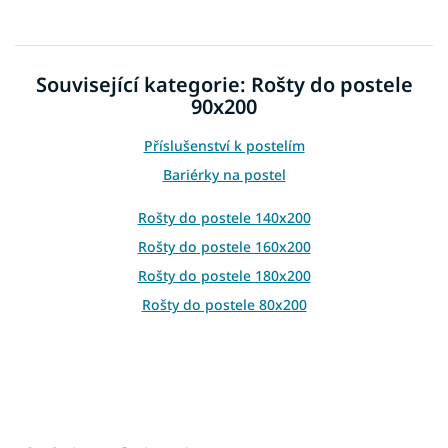
v
l
á
d
Související kategorie: Rošty do postele
a
90x200
c
í
p
Příslušenství k postelím
r
Bariérky na postel
v
k
Rošty do postele 140x200
y
v
Rošty do postele 160x200
ý
Rošty do postele 180x200
p
i
Rošty do postele 80x200
s
u