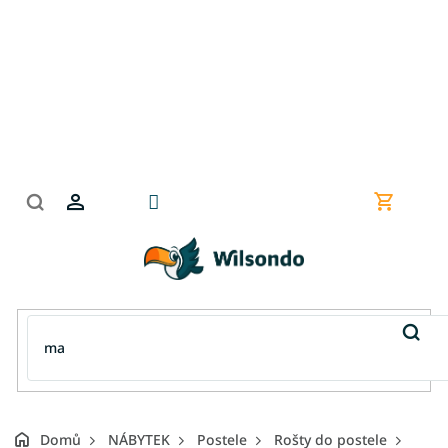
Přejít
na
obsah
Nákupní
košík
Domů
NÁBYTEK
Postele
Rošty do postele