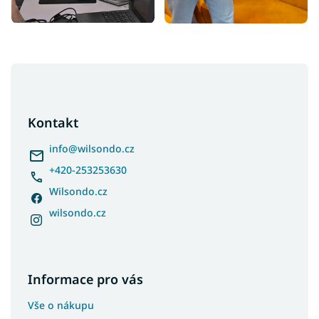
Z
á
p
a
Kontakt
t
í
info
@
wilsondo.cz
+420-253253630
Wilsondo.cz
wilsondo.cz
Informace pro vás
Vše o nákupu