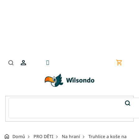
Přejít
na
obsah
Nákupní
košík
Domů
PRO DĚTI
Na hraní
Truhlice a koše na