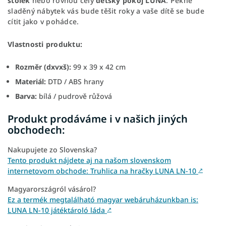
stolek
nebo rovnou celý
dětský pokoj LUNA
. Pěkně
sladěný nábytek vás bude těšit roky a vaše dítě se bude
cítit jako v pohádce.
Vlastnosti produktu:
Rozměr (dxvxš):
99 x 39 x 42 cm
Materiál:
DTD / ABS hrany
Barva:
bílá / pudrově růžová
Produkt prodáváme i v našich jiných
obchodech:
Nakupujete zo Slovenska?
Tento produkt nájdete aj na našom slovenskom
internetovom obchode: Truhlica na hračky LUNA LN-10
↗
Magyarországról vásárol?
Ez a termék megtalálható magyar webáruházunkban is:
LUNA LN-10 játéktároló láda
↗