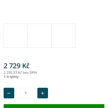
2 729 Kč
2 255,37 Kč bez DPH
M
1-4 týdny
ce