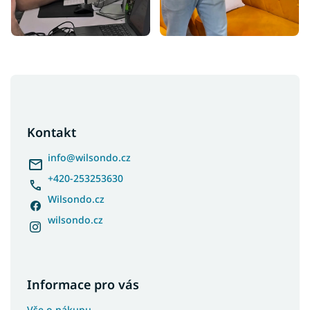
Z
á
p
a
Kontakt
t
í
info
@
wilsondo.cz
+420-253253630
Wilsondo.cz
wilsondo.cz
Informace pro vás
Vše o nákupu