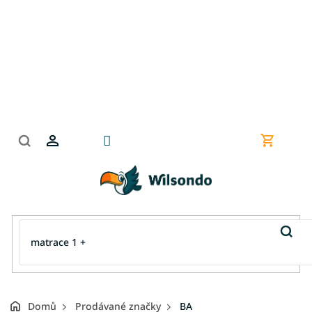
Přejít
na
obsah
Nákupní
košík
Domů
Prodávané značky
BA