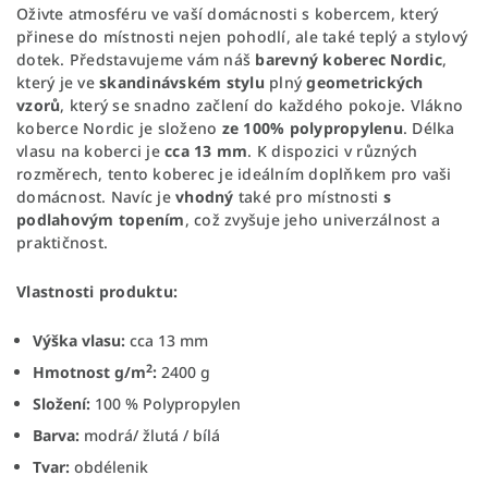
Oživte atmosféru ve vaší domácnosti s kobercem, který
přinese do místnosti nejen pohodlí, ale také teplý a stylový
dotek. Představujeme vám náš
barevný koberec Nordic
,
který je ve
skandinávském stylu
plný
geometrických
vzorů
, který se snadno začlení do každého pokoje. Vlákno
koberce Nordic je složeno
ze 100% polypropylenu
. Délka
vlasu na koberci je
cca 13 mm
. K dispozici v různých
rozměrech, tento koberec je ideálním doplňkem pro vaši
domácnost. Navíc je
vhodný
také pro místnosti
s
podlahovým topením
, což zvyšuje jeho univerzálnost a
praktičnost.
Vlastnosti produktu:
Výška vlasu:
cca 13 mm
2
Hmotnost g/m
:
2400 g
Složení:
100 % Polypropylen
Barva:
modrá/ žlutá / bílá
Tvar:
obdélenik