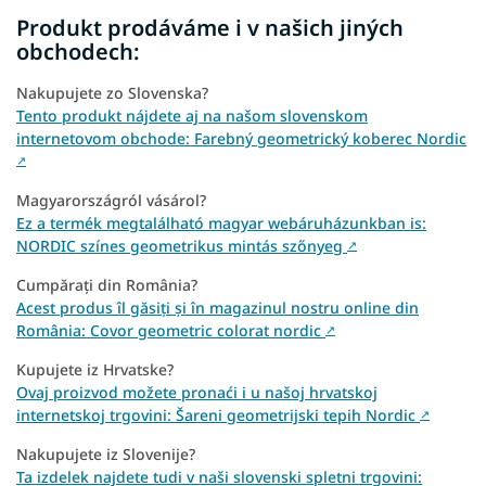
Produkt prodáváme i v našich jiných
obchodech:
Nakupujete zo Slovenska?
Tento produkt nájdete aj na našom slovenskom
internetovom obchode: Farebný geometrický koberec Nordic
↗
Magyarországról vásárol?
Ez a termék megtalálható magyar webáruházunkban is:
NORDIC színes geometrikus mintás szőnyeg
↗
Cumpărați din România?
Acest produs îl găsiți și în magazinul nostru online din
România: Covor geometric colorat nordic
↗
Kupujete iz Hrvatske?
Ovaj proizvod možete pronaći i u našoj hrvatskoj
internetskoj trgovini: Šareni geometrijski tepih Nordic
↗
Nakupujete iz Slovenije?
Ta izdelek najdete tudi v naši slovenski spletni trgovini: