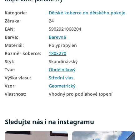
Koberce 160x220
Kategorie
:
Dětské koberce do dětského pokoje
Barevné koberce
Záruka
:
24
EAN
:
5902921068204
Barva
:
Barevná
Materiál
:
Polypropylen
Rozměr koberce
:
180x270
Styl
:
Skandinávský
Tvar
:
Obdélníkový
Výška vlasu
:
Střední vlas
Vzor
:
Geometrický
Vlastnost
:
Vhodný pro podlahové topení
Sledujte nás i na instagramu