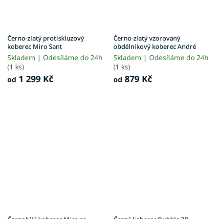
Černo-zlatý protiskluzový
Černo-zlatý vzorovaný
koberec Miro Sant
obdélníkový koberec André
Skladem | Odesíláme do 24h
Skladem | Odesíláme do 24h
(1 ks)
(1 ks)
1 299 Kč
879 Kč
od
od