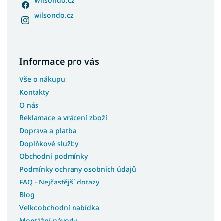
Wilsondo.cz
Koberce 100x250
wilsondo.cz
Koberce 100x300
Koberce 100x400
Koberce 180x250
Informace pro vás
Koberce 250x350
Vše o nákupu
Koberce 133x190
Kontakty
Koberce 180x200
O nás
Koberce 200x200
Reklamace a vrácení zboží
Koberce 133x195
Doprava a platba
Koberce 240x340
Doplňkové služby
Koberce 400x400
Obchodní podmínky
Koberce 120x90
Podmínky ochrany osobních údajů
FAQ - Nejčastější dotazy
Koberce 120x100
Blog
Koberce 133x133
Velkoobchodní nabídka
Koberce 150x210
Montážní návody