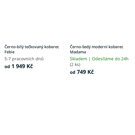
Černo-bílý tečkovaný koberec
Černo-šedý moderní koberec
Febie
Madama
5-7 pracovních dnů
Skladem | Odesíláme do 24h
(2 ks)
1 949 Kč
od
749 Kč
od