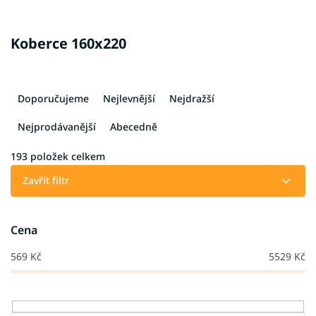
Koberce 160x220
Ř
a
Doporučujeme
Nejlevnější
Nejdražší
z
e
Nejprodávanější
Abecedně
n
í
193
položek celkem
p
Zavřít filtr
r
o
d
Cena
u
k
569
Kč
5529
Kč
t
ů