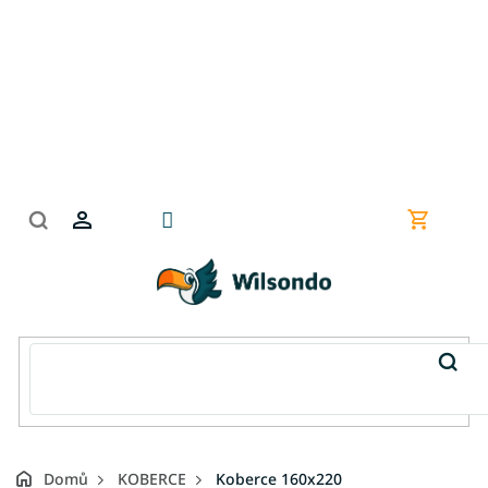
Přejít
na
obsah
Nákupní
košík
Domů
KOBERCE
Koberce 160x220