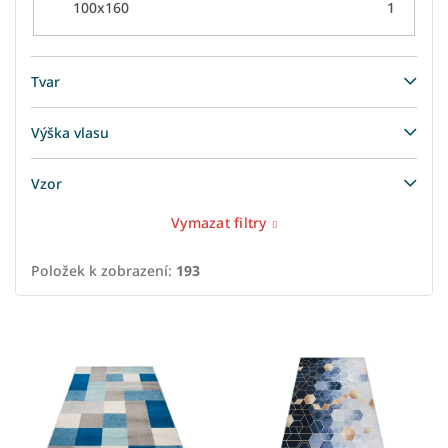
100x160
1
Tvar
Výška vlasu
Vzor
Vymazat filtry
Položek k zobrazení:
193
V
ý
p
i
s
p