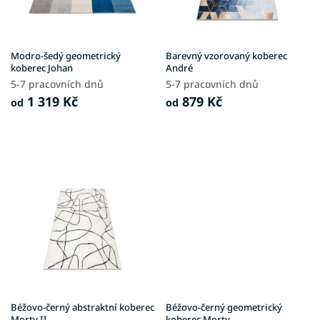
r
o
d
u
Modro-šedý geometrický
Barevný vzorovaný koberec
k
koberec Johan
André
t
5-7 pracovních dnů
5-7 pracovních dnů
ů
1 319 Kč
879 Kč
od
od
Béžovo-černý abstraktní koberec
Béžovo-černý geometrický
Morty II
koberec Morty