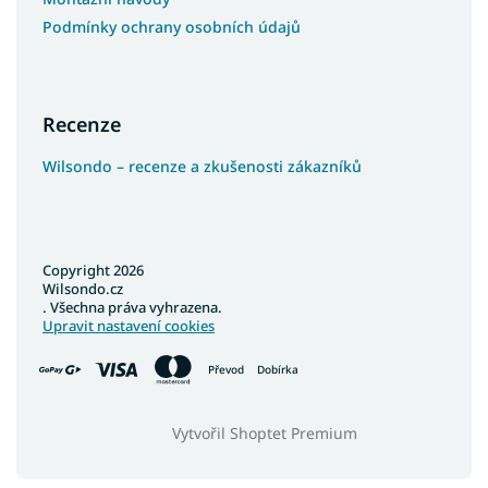
Koberce 40x60
Podmínky ochrany osobních údajů
Koberce 90x310
Koberce 100x190
Koberce 150x300
Recenze
Koberce 200x400
Wilsondo – recenze a zkušenosti zákazníků
Koberce 160x210
Barevné koberce
Copyright 2026
Wilsondo.cz
. Všechna práva vyhrazena.
Upravit nastavení cookies
Převod
Dobírka
Vytvořil Shoptet Premium