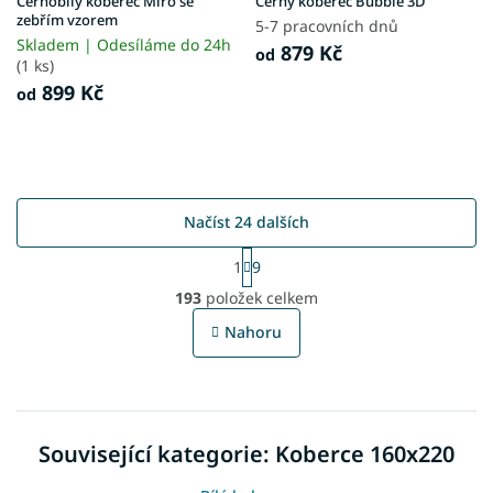
Černobílý koberec Miro se
Černý koberec Bubble 3D
zebřím vzorem
5-7 pracovních dnů
Skladem | Odesíláme do 24h
879 Kč
od
(1 ks)
899 Kč
od
Načíst 24 dalších
S
1
9
t
O
r
193
položek celkem
v
á
l
n
Nahoru
á
k
o
d
v
a
á
c
n
í
í
Související kategorie: Koberce 160x220
p
r