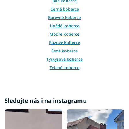
v
Bílé koberce
k
Černé koberce
y
v
Barevné koberce
ý
Hnědé koberce
p
i
Modré koberce
s
Růžové koberce
u
Šedé koberce
Tyrkysové koberce
Zelené koberce
Žluté koberce
Bordové koberce
Béžové koberce
Sledujte nás i na instagramu
Krémové koberce
Fialové koberce
Oranžové koberce
Koberce 60x100