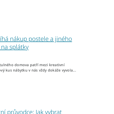
íhá nákup postele a jiného
 na splátky
tulného domova patří mezi kreativní
ový kus nábytku v nás vždy dokáže vyvola...
ní průvodce: Jak vybrat