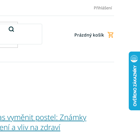
Doprava a platba
Doplňkové služby
Obchodní podmínky
Přihlášení
Prázdný košík
Nákupní
košík
čas vyměnit postel: Známky
ní a vliv na zdraví