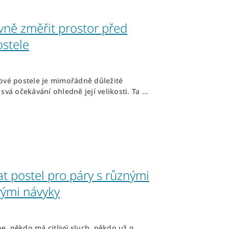
vně změřit prostor před
ostele
ové postele je mimořádně důležité
svá očekávání ohledně její velikosti. Ta ...
at postel pro páry s různými
ými návyky
, někdo má citlivý sluch, někdo už o