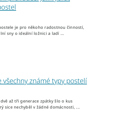
postel
ostele je pro někoho radostnou činností,
lní sny o ideální ložnici a ladí ...
e všechny známé typy postelí
ě dvě až tři generace zpátky šlo o kus
rý sice nechyběl v žádné domácnosti, ...