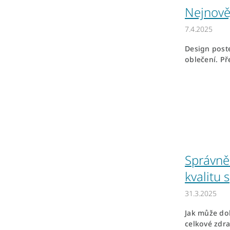
Nejnověj
7.4.2025
Design poste
oblečení. Př
Správně 
kvalitu 
31.3.2025
Jak může dob
celkové zdra