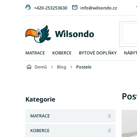
Přejít
+420-253253630
info@wilsondo.cz
na
obsah
MATRACE
KOBERCE
BYTOVÉ DOPLŇKY
NÁBY
Domů
Blog
Postele
P
o
s
Přeskočit
Pos
t
kategorie
Kategorie
r
a
V
n
MATRACE
ý
n
p
í
KOBERCE
i
p