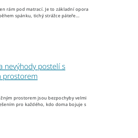
jen rám pod matrací. Je to základní opora
během spánku, tichý strážce páteře...
a nevýhody postelí s
 prostorem
ložným prostorem jsou bezpochyby velmi
ešením pro každého, kdo doma bojuje s