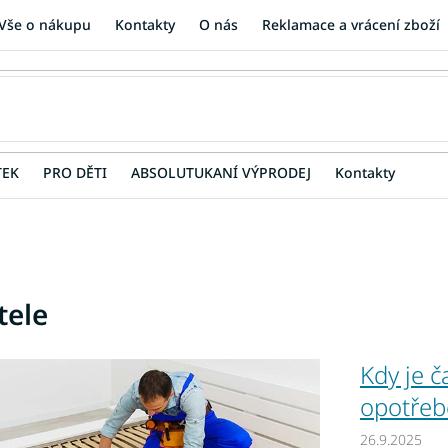
Vše o nákupu
Kontakty
O nás
Reklamace a vrácení zboží
TEK
PRO DĚTI
ABSOLUTUKANÍ VÝPRODEJ
Kontakty
tele
Kdy je 
opotřebe
26.9.2025