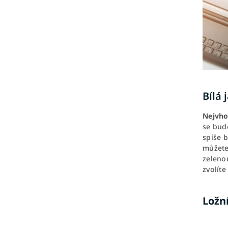
Bílá 
Nejvho
se bude
spíše b
můžete 
zeleno
zvolíte
Ložn