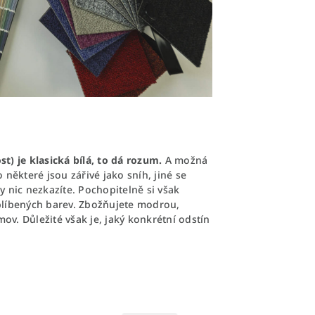
t) je klasická bílá, to dá rozum.
A možná
 některé jsou zářivé jako sníh, jiné se
y nic nezkazíte. Pochopitelně si však
oblíbených barev. Zbožňujete modrou,
v. Důležité však je, jaký konkrétní odstín