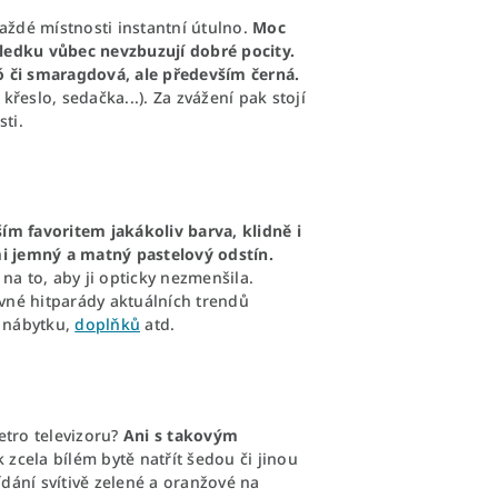
ždé místnosti instantní útulno.
Moc
sledku vůbec nevzbuzují dobré pocity.
 či smaragdová, ale především černá.
řeslo, sedačka...). Za zvážení pak stojí
ti.
ším favoritem jakákoliv barva, klidně i
lmi jemný a matný pastelový odstín.
na to, aby ji opticky nezmenšila.
vné hitparády aktuálních trendů
, nábytku,
doplňků
atd.
etro televizoru?
Ani s takovým
 zcela bílém bytě natřít šedou či jinou
ídání svítivě zelené a oranžové na