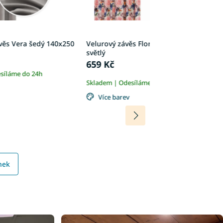
věs Vera šedý 140x250
Velurový závěs Florry 140x250 -
Ve
světlý
t
659 Kč
6
síláme do 24h
Skladem | Odesíláme do 24h
Sk
Více barev
nek