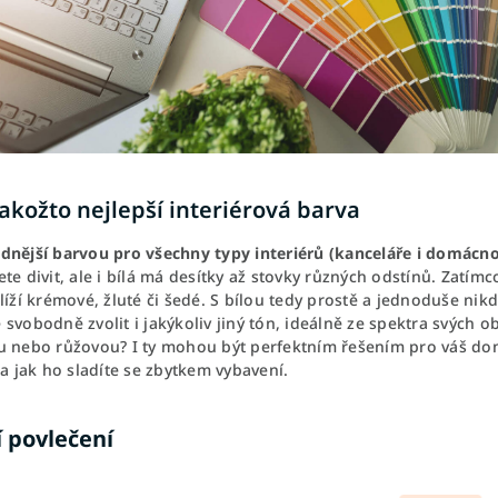
jakožto nejlepší interiérová barva
dnější barvou pro všechny typy interiérů (kanceláře i domácnos
te divit, ale i bílá má desítky až stovky různých odstínů. Zatímco
líží krémové, žluté či šedé. S bílou tedy prostě a jednoduše nikd
svobodně zvolit i jakýkoliv jiný tón, ideálně ze spektra svých 
u nebo růžovou? I ty mohou být perfektním řešením pro váš domo
 a jak ho sladíte se zbytkem vybavení.
í povlečení