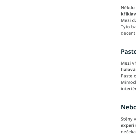
Někdo 
křikla
Mezi d
Tyto ba
decentn
Paste
Mezi v
fialov
Pastelo
Mimoch
interié
Nebo
Stěny v
experi
nečekan