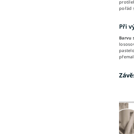
protile
pořád 
Při 
Barvu 
lososo
pastel
přemal
Závě