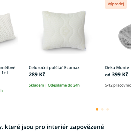
Výprodej
paměťové
Celoroční polštář Ecomax
Deka Monte
) 1+1
289 Kč
399 Kč
od
Skladem | Odesíláme do 24h
5-12 pracovní
4h
, které jsou pro interiér zapovězené