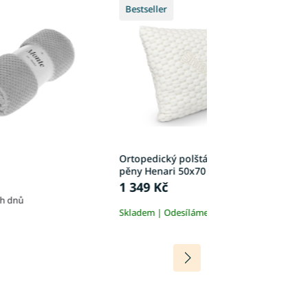
Bestseller
Ortopedický polštář z paměťové
D
pěny Henari 50x70
W
1 349 Kč
5
ch dnů
Skladem | Odesíláme do 24h
Sk