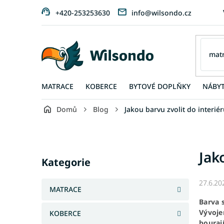
Přejít
+420-253253630
info@wilsondo.cz
na
obsah
MATRACE
KOBERCE
BYTOVÉ DOPLŇKY
NÁBY
Domů
Blog
Jakou barvu zvolit do interié
P
o
s
Přeskočit
Jak
t
kategorie
Kategorie
r
a
27.6.20
n
MATRACE
n
Barva 
í
Vývoje
KOBERCE
p
bouraj