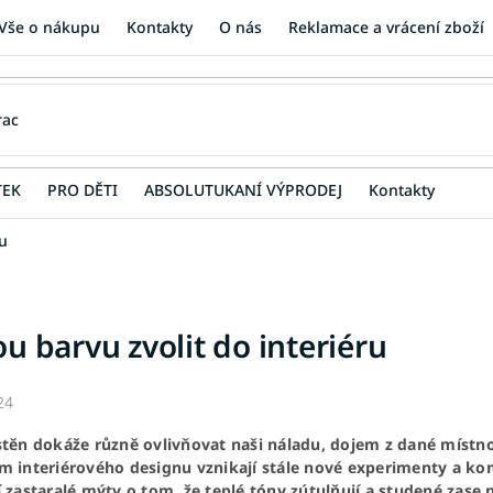
Vše o nákupu
Kontakty
O nás
Reklamace a vrácení zboží
TEK
PRO DĚTI
ABSOLUTUKANÍ VÝPRODEJ
Kontakty
ru
ou barvu zvolit do interiéru
24
stěn dokáže různě ovlivňovat naši náladu, dojem z dané místno
m interiérového designu vznikají stále nové experimenty a ko
í zastaralé mýty o tom, že teplé tóny zútulňují a studené zase 