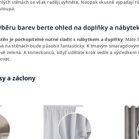
hlých stěnách se však raději vyhněte. Naopak vkusně vypadají rů
stoupá.
výběru barev berte ohled na doplňky a nábyte
stěn je pochopitelně nutné sladit s nábytkem a doplňky.
Máte 
vá na stěnách bude působit fantasticky. K tmavým smaragdovým 
ově zelená. A koneckonců, když uděláte krok vedle a výsledkem 
ovat.
sy a záclony