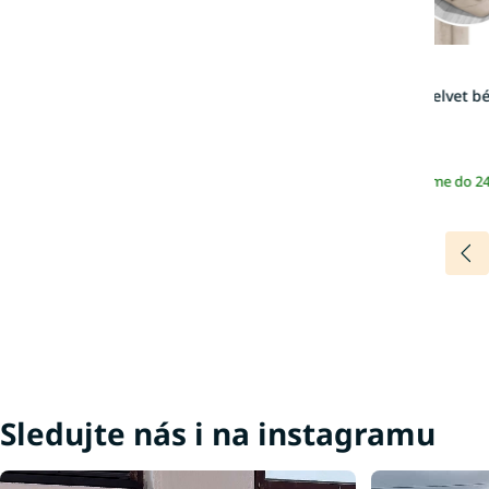
Velurový závěs Velvet b
140x270
589 Kč
Skladem | Odesíláme do 2
Více barev
Sledujte nás i na instagramu