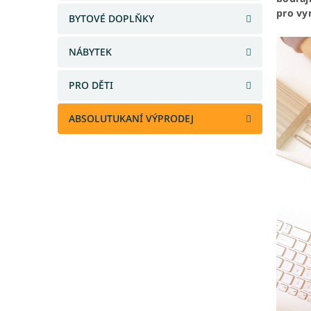
a
pro vy
BYTOVÉ DOPLŇKY
n
e
NÁBYTEK
l
PRO DĚTI
ABSOLUTUKANÍ VÝPRODEJ