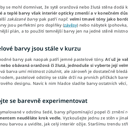
by se mohl domnívat, že sytě oranžová nebo žlutá stěna dodá ka
vé a teplé barvy však interiér opticky zmenší a v konečném dů
alší
zakázané barvy
pak patří např.
velmi tmavé tóny jako bordó
rvy jsou perfektní pro doplňky (
závěsy
) nebo nábytek (pohovka, k
ější plán, a to použití temnější barvy jen na jedné stěně místnos
lové barvy jsou stále v kurzu
hodné barvy pak naopak patří jemné pastelové tóny.
Ať už je va
á nebo obávaná oranžová či žlutá, jednoduše si vyberte její ve
vá barva umí místnost zútulnit, ale zároveň je dostatečně bledá 
odem, pastelové odstíny se stále drží na prvních příčkách bare
rového designu. Navíc k nim hladce sladíte barvy ostatních věcí
jte se barevně experimentovat
ymalované v odstínu šedé, barvy připomínající popel či zrnění r
mentem neuděláte krok vedle.
Vyzkoušejte jednu ze stěn v jinak
ou barvou a uvidíte, jak celý interiér ožije. Staršímu trendu stř