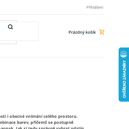
Doprava a platba
Doplňkové služby
Obchodní podmínky
Přihlášení
Prázdný košík
Nákupní
košík
sti i obecné vnímání celého prostoru.
mbinace barev, přičemž se postupně
naopak. Jak si tedy správně vybrat odstín