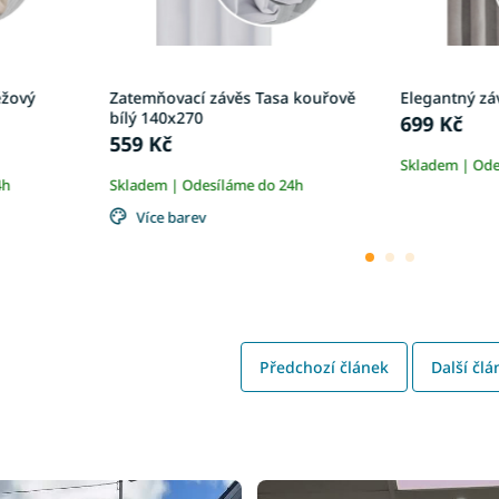
éžový
Zatemňovací závěs Tasa kouřově
Elegantný zá
bílý 140x270
699 Kč
559 Kč
Skladem | Ode
4h
Skladem | Odesíláme do 24h
Více barev
Předchozí článek
Další člá