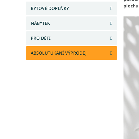
a
plochu
BYTOVÉ DOPLŇKY
n
e
NÁBYTEK
l
PRO DĚTI
ABSOLUTUKANÍ VÝPRODEJ