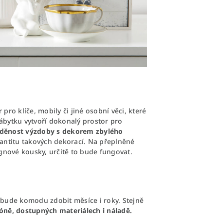
pro klíče, mobily či jiné osobní věci, které
ábytku vytvoří dokonalý prostor pro
aděnost výzdoby s dekorem
zbylého
kvantitu takových dekorací. Na přeplněné
gnové kousky, určitě to bude fungovat.
 bude komodu zdobit měsíce i roky. Stejně
óně, dostupných materiálech i náladě.