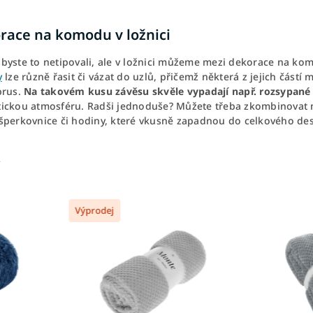
race na komodu v ložnici
byste to netipovali, ale v ložnici můžeme mezi dekorace na kom
y
lze různě řasit či vázat do uzlů, přičemž některá z jejich čá
brus.
Na takovém kusu závěsu skvěle vypadají např. rozsypané o
ickou atmosféru. Radši jednoduše? Můžete třeba zkombinovat n
šperkovnice či hodiny, které vkusně zapadnou do celkového de
Výprodej