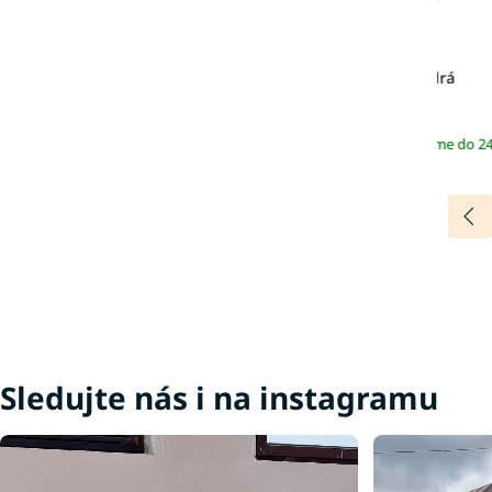
Deka Furry - modrá
779 Kč
Skladem | Odesíláme do 2
Více barev
Sledujte nás i na instagramu