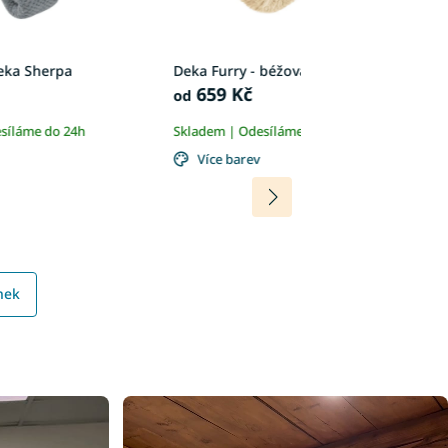
eka Sherpa
Deka Furry - béžová
De
659 Kč
6
od
síláme do 24h
Skladem | Odesíláme do 24h
Sk
Více barev
nek