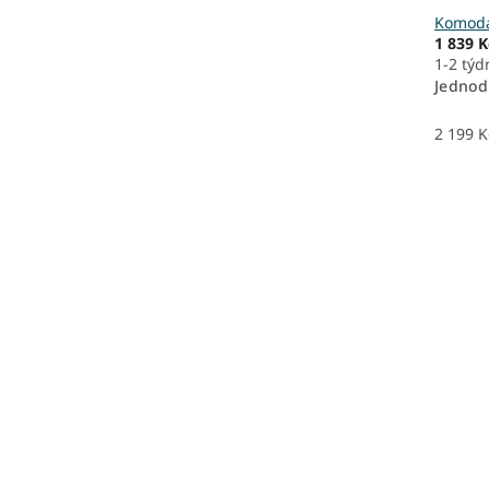
Komoda
1 839 K
1-2 týd
Jednod
2 199 K