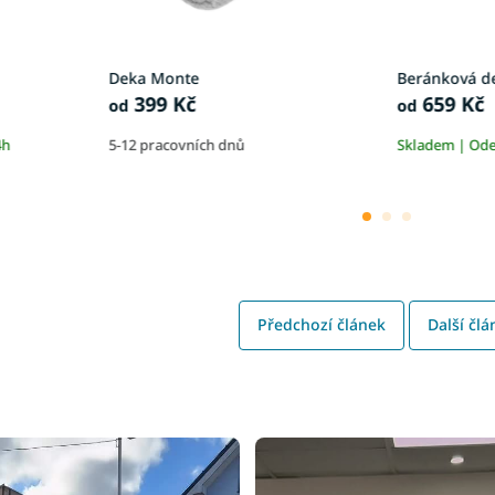
Deka Monte
Beránková d
399 Kč
659 Kč
od
od
4h
5-12 pracovních dnů
Skladem | Ode
Předchozí článek
Další člá