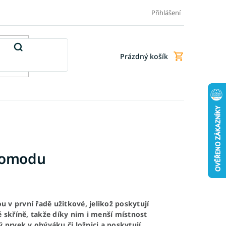
Doprava a platba
Doplňkové služby
Obchodní podmínky
Přihlášení
Prázdný košík
Nákupní
košík
 komodu
 v první řadě užitkové, jelikož poskytují
 skříně, takže díky nim i menší místnost
prvek v obýváku či ložnici a poskytují