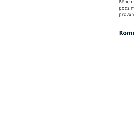
Během 
podzim
provoně
Komo