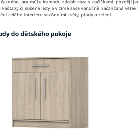
časného jara může komodu zdobit váza s kočičkami, později jar
 kaštany či sušené listy a v zimě zase vánočně načančaná větev
ní celého interiéru sezónními květy, plody a zelení.
dy do dětského pokoje