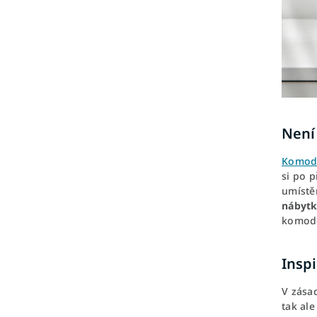
Není
Komod
si po 
umístě
nábyt
komodě
Insp
V zása
tak al