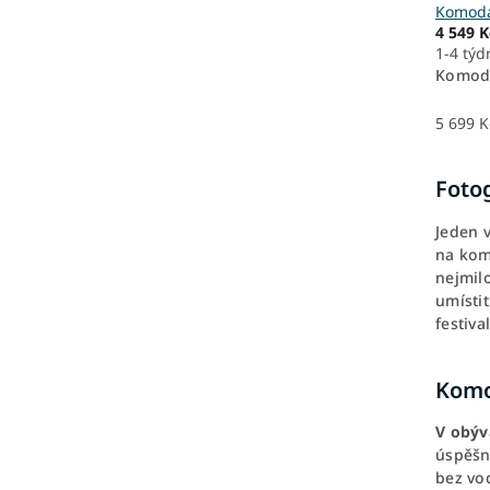
Komoda
4 549 K
1-4 týd
Komoda
5 699 K
Fotog
Jeden v
na kom
nejmil
umístit
festiva
Komo
V obýv
úspěšn
bez vod