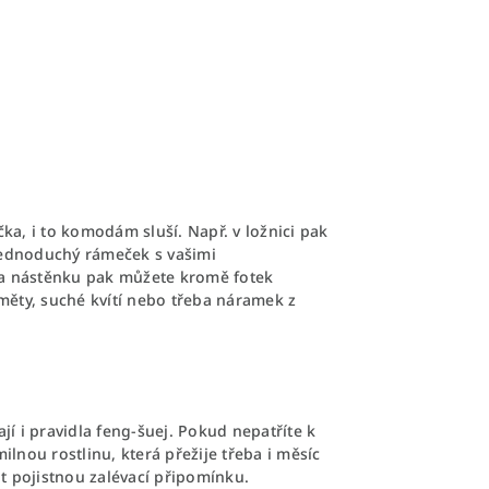
ka, i to komodám sluší. Např. v ložnici pak
 Jednoduchý rámeček s vašimi
a nástěnku pak můžete kromě fotek
dměty, suché kvítí nebo třeba náramek z
jí i pravidla feng-šuej. Pokud nepatříte k
nou rostlinu, která přežije třeba i měsíc
it pojistnou zalévací připomínku.