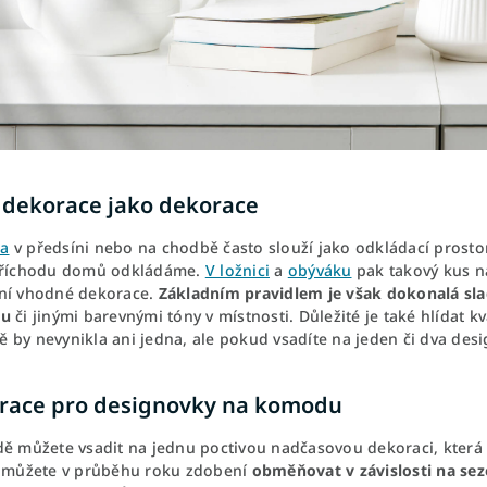
 dekorace jako dekorace
a
v předsíni nebo na chodbě často slouží jako odkládací prostor 
příchodu domů odkládáme.
V ložnici
a
obýváku
pak takový kus n
ní vhodné dekorace.
Základním pravidlem je však dokonalá sl
ku
či jinými barevnými tóny v místnosti. Důležité je také hlídat 
 by nevynikla ani jedna, ale pokud vsadíte na jeden či dva desi
irace pro designovky na komodu
dě můžete vsadit na jednu poctivou nadčasovou dekoraci, která
e můžete v průběhu roku zdobení
obměňovat v závislosti na sez