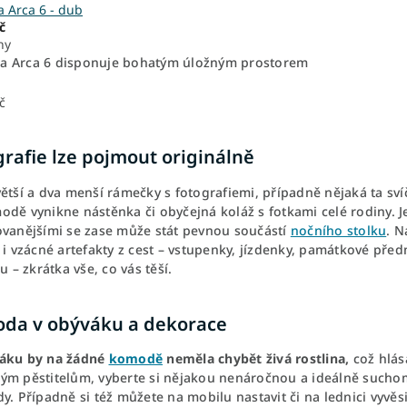
 Arca 6 - dub
č
ny
 Arca 6 disponuje bohatým úložným prostorem
č
rafie lze pojmout originálně
ětší a dva menší rámečky s fotografiemi, případně nějaká ta svíč
odě vynikne nástěnka či obyčejná koláž s fotkami celé rodiny.
ovanějšími se zase může stát pevnou součástí
nočního stolku
. N
 i vzácné artefakty z cest – vstupenky, jízdenky, památkové pře
lu – zkrátka vše, co vás těší.
da v obýváku a dekorace
áku by na žádné
komodě
neměla chybět živá rostlina,
což hlása
ým pěstitelům, vyberte si nějakou nenáročnou a ideálně suchomil
y. Případně si též můžete na mobilu nastavit či na lednici vyvěs