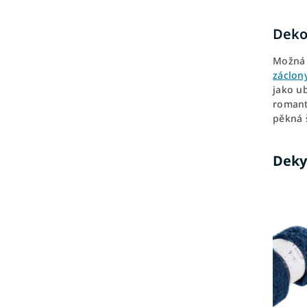
Deko
Možná 
záclon
jako u
romant
pěkná 
Deky