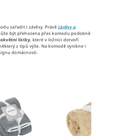
odu zařadit i závěsy. Právě
závěsy a
stí může být přehozena přes komodu podobně
květní lístky,
které v ložnici dotvoří
ěkterý z tipů výše. Na komodě vynikne i
signu domácnosti.