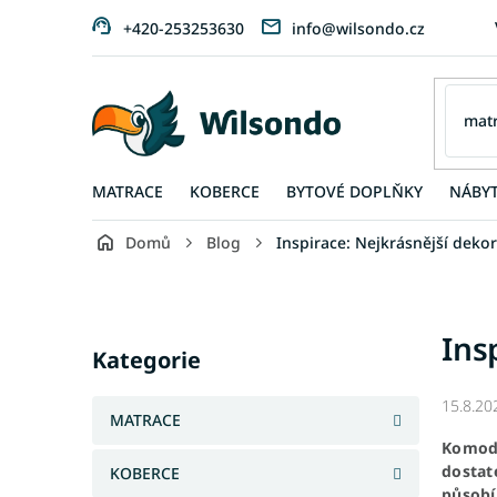
Přejít
+420-253253630
info@wilsondo.cz
na
obsah
MATRACE
KOBERCE
BYTOVÉ DOPLŇKY
NÁBY
Domů
Blog
Inspirace: Nejkrásnější dek
P
o
s
Přeskočit
Ins
t
kategorie
Kategorie
r
a
15.8.20
n
MATRACE
n
Komody
í
dostat
KOBERCE
p
působí