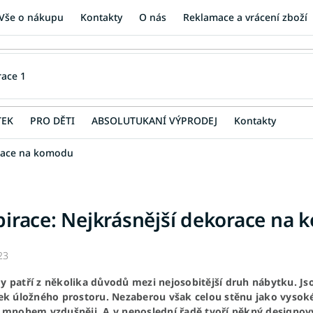
Vše o nákupu
Kontakty
O nás
Reklamace a vrácení zboží
TEK
PRO DĚTI
ABSOLUTUKANÍ VÝPRODEJ
Kontakty
orace na komodu
pirace: Nejkrásnější dekorace na
23
 patří z několika důvodů mezi nejosobitější druh nábytku. Jsou
ek úložného prostoru. Nezaberou však celou stěnu jako vysoké
 mnohem vzdušněji. A v neposlední řadě tvoří pěkný designový 