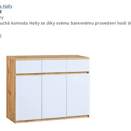
 Holly
č
ny
uchá komoda Holly se díky svému barevnému provedení hodí do
č