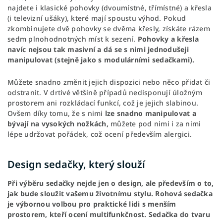
najdete i klasické pohovky (dvoumístné, třímístné) a křesla
(i televizní ušáky), které mají spoustu výhod. Pokud
zkombinujete dvě pohovky se dvěma křesly, získáte rázem
sedm plnohodnotných míst k sezení.
Pohovky a křesla
navíc nejsou tak masivní a dá se s nimi jednodušeji
manipulovat (stejně jako s modulárními sedačkami).
Můžete snadno změnit jejich dispozici nebo něco přidat či
odstranit. V drtivé většině případů nedisponují úložným
prostorem ani rozkládací funkcí, což je jejich slabinou.
Ovšem díky tomu, že s nimi
lze snadno manipulovat a
bývají na vysokých nožkách,
můžete pod nimi i za nimi
lépe udržovat pořádek, což ocení především alergici.
Design sedačky, který slouží
Při výběru sedačky nejde jen o design, ale především o to,
jak bude sloužit vašemu životnímu stylu. Rohová sedačka
je výbornou volbou pro praktické lidi s menším
prostorem, kteří ocení multifunkčnost. Sedačka do tvaru