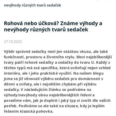
nevýhody různých tvarů sedaček
Rohová nebo účková? Známe výhody a
nevýhody různých tvarů sedaček
27.10.2025
Výběr správné sedačky není jen otázkou vkusu, ale také
funkčnosti, prostoru a životního stylu. Mezi nejoblíbenější
tvary patří rohové sedačky a sedačky do tvaru U. Každý z
těchto typů má svá specifika, která ovlivňují nejen vzhled
interiéru, ale i jeho praktické využití. Na našem blogu
jsme se již věnovali výběru sedaček pro domácnosti s
dětmi a zvířaty, ale i největším chybám při výběru
sedačky. V následujícím článku se podíváme na
výhody/nevýhody obou nejoblíbenějších řešení a
poradíme vám, jak je doplnit i jaký typ si zvolit dle vašich
potřeb. Podíváme se ale také na situace, kdy je lepším
řešením klasická pohovka.