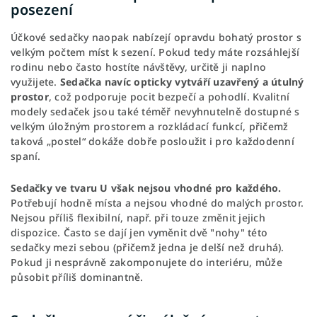
posezení
Účkové sedačky naopak nabízejí opravdu bohatý prostor s
velkým počtem míst k sezení. Pokud tedy máte rozsáhlejší
rodinu nebo často hostíte návštěvy, určitě ji naplno
využijete.
Sedačka navíc opticky vytváří uzavřený a útulný
prostor
, což podporuje pocit bezpečí a pohodlí. Kvalitní
modely sedaček jsou také téměř nevyhnutelně dostupné s
velkým úložným prostorem a rozkládací funkcí, přičemž
taková „postel“ dokáže dobře posloužit i pro každodenní
spaní.
Sedačky ve tvaru U však nejsou vhodné pro každého.
Potřebují hodně místa a nejsou vhodné do malých prostor.
Nejsou příliš flexibilní, např. při touze změnit jejich
dispozice. Často se dají jen vyměnit dvě "nohy" této
sedačky mezi sebou (přičemž jedna je delší než druhá).
Pokud ji nesprávně zakomponujete do interiéru, může
působit příliš dominantně.