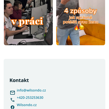
Z
á
p
a
Kontakt
t
í
info
@
wilsondo.cz
+420-253253630
Wilsondo.cz