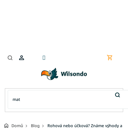
Přejít
na
obsah
Nákupní
košík
Domů
Blog
Rohová nebo účková? Známe výhody a