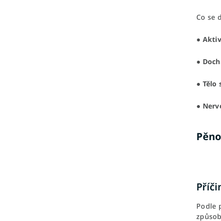
Co se 
●
Aktiv
●
Doch
●
Tělo 
●
Nerv
Pěno
Příči
Podle 
způso