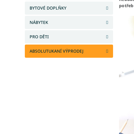
a
potřeb
BYTOVÉ DOPLŇKY
n
e
NÁBYTEK
l
PRO DĚTI
ABSOLUTUKANÍ VÝPRODEJ