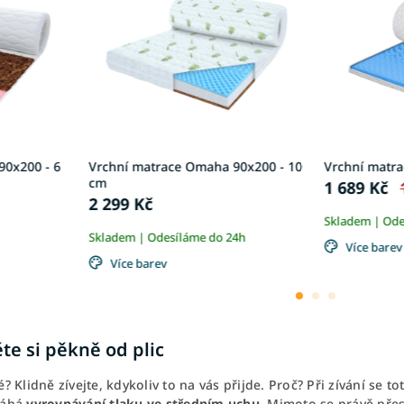
90x200 - 6
Vrchní matrace Omaha 90x200 - 10
Vrchní matra
cm
1 689 Kč
2 299 Kč
Skladem | Ode
Skladem | Odesíláme do 24h
Více barev
Více barev
te si pěkně od plic
 Klidně zívejte, kdykoliv to na vás přijde. Proč? Při zívání se to
áhá
vyrovnávání tlaku ve středním uchu.
Mimoto se právě přes