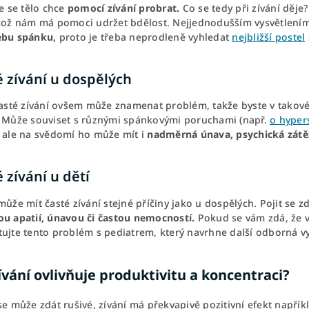
že se tělo chce
pomocí zívání probrat.
Co se tedy při zívání děje
 což nám má pomoci udržet bdělost. Nejjednodušším vysvětlením
ebu spánku,
proto je třeba neprodleně vyhledat
nejbližší postel
é zívání u dospělých
 časté zívání ovšem může znamenat problém, takže byste v tako
. Může souviset s různými spánkovými poruchami (např.
o hyper
, ale na svědomí ho může mít i
nadměrná únava, psychická zátěž
 zívání u dětí
může mít časté zívání stejné příčiny jako u dospělých. Pojit se 
ou apatií, únavou či častou nemocností.
Pokud se vám zdá, že va
tujte tento problém s pediatrem, který navrhne další odborná vy
ívání ovlivňuje produktivitu a koncentraci?
se může zdát rušivé, zívání má překvapivě pozitivní efekt napří