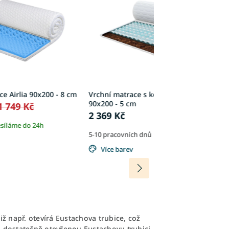
ce Airlia 90x200 - 8 cm
Vrchní matrace s kokosem Malto
V
90x200 - 5 cm
(V
1 749 Kč
2 369 Kč
2
síláme do 24h
5-10 pracovních dnů
5-
Více barev
tiž např. otevírá Eustachova trubice, což
 dostatečně otevřenou Eustachovu trubici