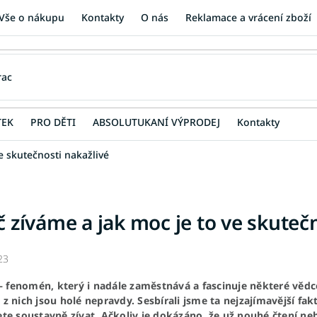
Vše o nákupu
Kontakty
O nás
Reklamace a vrácení zboží
TEK
PRO DĚTI
ABSOLUTUKANÍ VÝPRODEJ
Kontakty
e skutečnosti nakažlivé
č zíváme a jak moc je to ve skuteč
23
 – fenomén, který i nadále zaměstnává a fascinuje některé vědc
z nich jsou holé nepravdy. Sesbírali jsme ta nejzajímavější fa
te soustavně zívat. Ačkoliv je dokázáno, že už pouhé čtení nebo