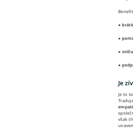
Benefit
●
krát
●
pomá
●
sniž
●
podpo
Je zí
Je to t
Traduj
empat
společn
však t
unaven