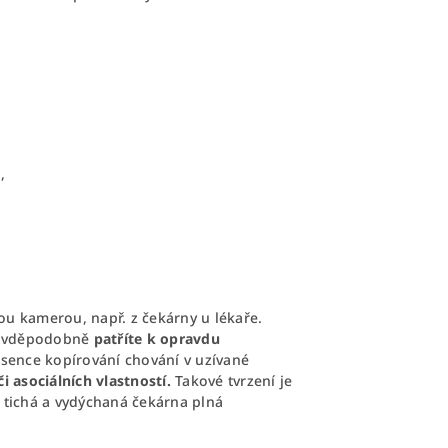
h
,
tou kamerou, např. z čekárny u lékaře.
pravděpodobně
patříte k opravdu
bsence kopírování chování v uzívané
 asociálních vlastností.
Takové tvrzení je
 tichá a vydýchaná čekárna plná