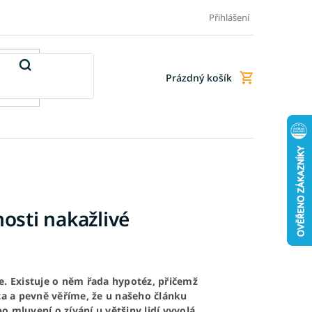
Doprava a platba
Doplňkové služby
Obchodní podmínky
Přihlášení
Prázdný košík
Nákupní
košík
nosti nakažlivé
e. Existuje o něm řada hypotéz, přičemž
kta a pevně věříme, že u našeho článku
 mluvení o zívání u většiny lidí vyvolá