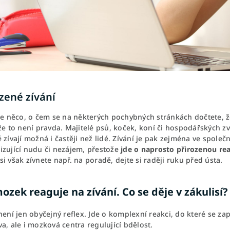
zené zívání
je něco, o čem se na některých pochybných stránkách dočtete, že
že to není pravda. Majitelé psů, koček, koní či hospodářských zví
 zívají možná i častěji než lidé. Zívání je pak zejména ve spole
izující nudu či nezájem, přestože
jde o naprosto přirozenou rea
i však zívnete např. na poradě, dejte si raději ruku před ústa.
ozek reaguje na zívání. Co se děje v zákulisí?
není jen obyčejný reflex. Jde o komplexní reakci, do které se z
a, ale i mozková centra regulující bdělost.