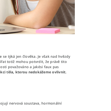
 se týká jen člověka. Je však nad hvězdy
řat totiž mohou potvrdit, že právě tito
čnosti považováno a jakési faux pas
kci těla, kterou nedokážeme ovlivnit.
apojují nervová soustava, hormonální