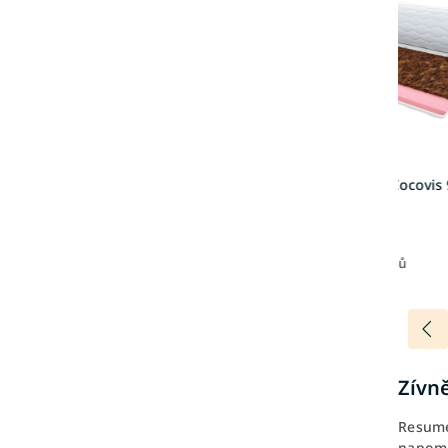
Vrchní matrace Cocovis 
cm
2 679 Kč
5-10 pracovních dnů
Více barev
Zívně
Resumé?
napom