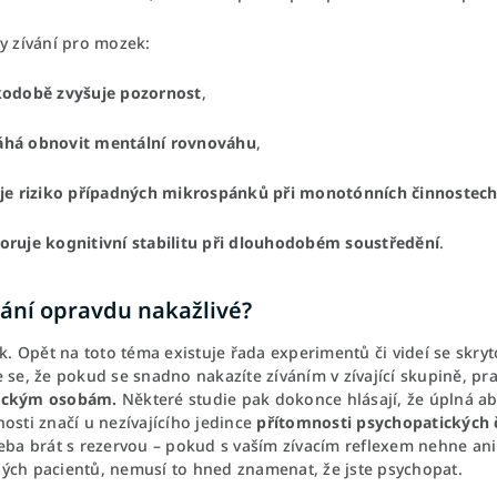
y zívání pro mozek:
kodobě zvyšuje pozornost
,
há obnovit mentální rovnováhu
,
uje riziko případných mikrospánků při monotónních činnostec
ruje kognitivní stabilitu při dlouhodobém soustředění
.
vání opravdu nakažlivé?
ak. Opět na toto téma existuje řada experimentů či videí se skry
e se, že pokud se snadno nakazíte zíváním v zívající skupině, 
ickým osobám.
Některé studie pak dokonce hlásají, že úplná a
osti značí u nezívajícího jedince
přítomnosti psychopatických či
řeba brát s rezervou – pokud s vaším zívacím reflexem nehne ani
ých pacientů, nemusí to hned znamenat, že jste psychopat.