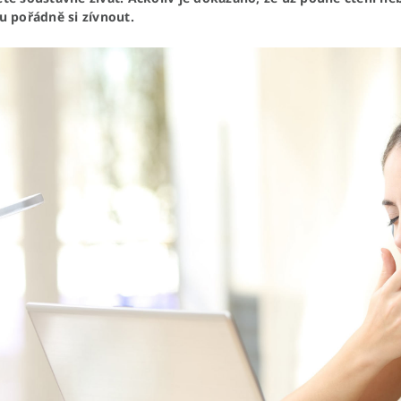
u pořádně si zívnout.