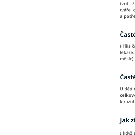
tvrdí, 
tváře,
a potř
Čast
Příliš
lékaře
měsíc)
Časté
U dětí 
celkov
konzul
Jak z
I když 