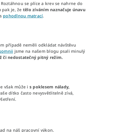
? Roztáhnou se plíce a krev se nahrne do
 pak je, že
tělo zíváním naznačuje únavu
s
pohodlnou matrací
.
vém případě neměli odkládat návštěvu
somnii
jsme na našem blogu psali minulý
 či nedostatečný pitný režim.
zde však může i
s poklesem nálady,
še dítko často nevysvětlitelně zívá,
šetření.
klad na náš pracovní výkon.