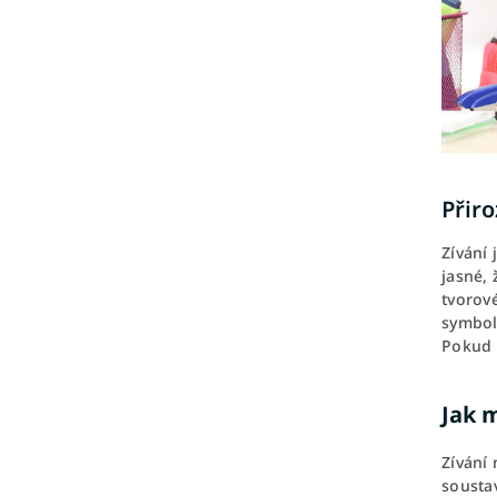
Přiro
Zívání 
jasné, 
tvorové
symbol
Pokud s
Jak m
Zívání 
soustav