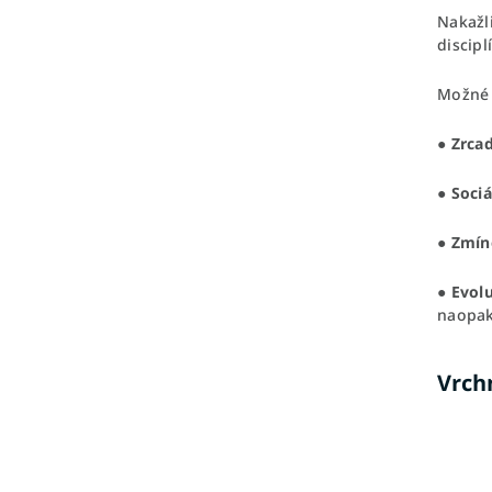
Nakažli
discipl
Možné 
●
Zrca
●
Sociá
●
Zmín
●
Evolu
naopak,
Vrch