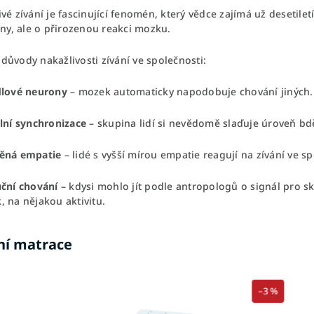
vé zívání je fascinující fenomén, který vědce zajímá už desetilet
íny, ale o přirozenou reakci mozku.
důvody nakažlivosti zívání ve společnosti:
dlové neurony
– mozek automaticky napodobuje chování jiných.
lní synchronizace
– skupina lidí si nevědomě slaďuje úroveň bdě
ěná empatie
– lidé s vyšší mírou empatie reagují na zívání ve sp
ční chování
– kdysi mohlo jít podle antropologů o signál pro s
 na nějakou aktivitu.
ní matrace
–3 %