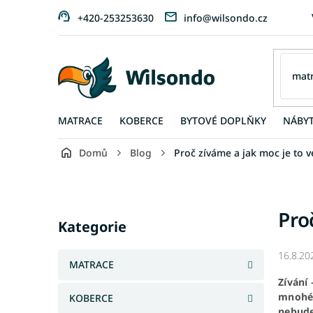
Přejít
+420-253253630
info@wilsondo.cz
na
obsah
MATRACE
KOBERCE
BYTOVÉ DOPLŇKY
NÁBY
Domů
Blog
Proč zíváme a jak moc je to v
P
o
s
Přeskočit
Pro
t
kategorie
Kategorie
r
a
16.8.20
n
MATRACE
n
Zívání
í
mnohé 
KOBERCE
p
nebude