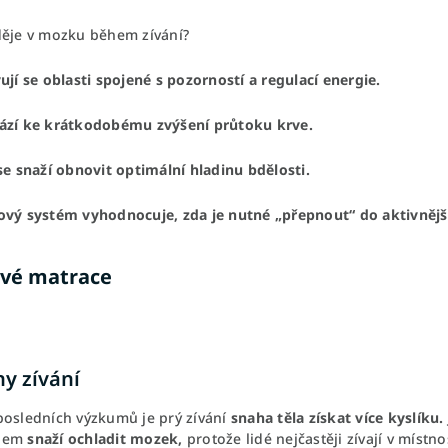
děje v mozku během zívání?
ují se oblasti spojené s pozorností a regulací energie.
ází ke krátkodobému zvýšení průtoku krve.
se snaží obnovit optimální hladinu bdělosti.
ový systém vyhodnocuje, zda je nutné „přepnout“ do aktivnějš
vé matrace
ny zívání
posledních výzkumů je prý zívání
snaha těla získat více kyslíku.
bem
snaží ochladit mozek,
protože lidé nejčastěji zívají v místn