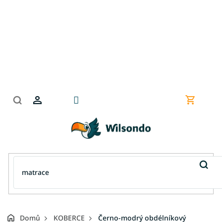
Přejít
na
obsah
Nákupní
košík
Domů
KOBERCE
Černo-modrý obdélníkový