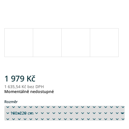
1 979 Kč
1 635,54 Kč bez DPH
M
Momentálně nedostupné
ce
Rozměr