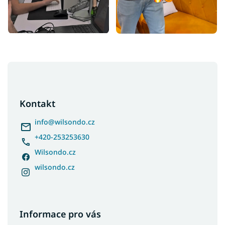
Z
á
p
a
Kontakt
t
í
info
@
wilsondo.cz
+420-253253630
Wilsondo.cz
wilsondo.cz
Informace pro vás