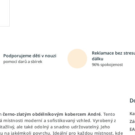
Reklamace bez stresu
Podporujeme děti v nouzi
dálku
pomocí darů a sbírek
96% spokojenost
D
Ka
ím
černo-zlatým obdélníkovým kobercem André
. Tento
vá místnosti moderní a sofistikovaný vzhled. Vyrobený z
Zá
řitažlivý, ale také odolný a snadno udržovatelný. Jeho
E
tu na jakémkoli povrchu. Ideální pro každou místnost, kde