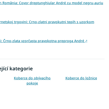
 din România: Covor dreptunghiular André cu model negru-auriu
rnetskoj trgovini: Crno-zlatni pravokutni tepih s uzorkom
vini: Črno-zlata vzorčasta pravokotna preproga André
↗
jící kategorie
Koberce do obývacího
Koberce do ložnice
pokoje
Koberce 120x170
Koberce 160x220