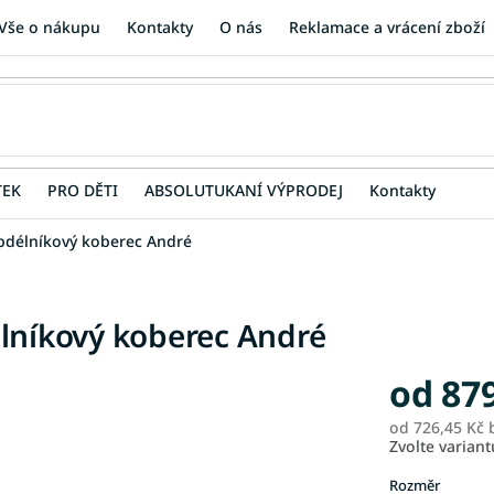
Vše o nákupu
Kontakty
O nás
Reklamace a vrácení zboží
TEK
PRO DĚTI
ABSOLUTUKANÍ VÝPRODEJ
Kontakty
bdélníkový koberec André
élníkový koberec André
od
87
od
726,45 Kč
b
Zvolte variant
Rozměr