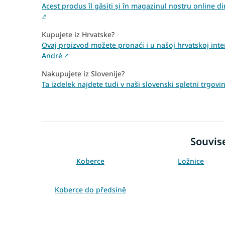
Acest produs îl găsiți și în magazinul nostru online
↗
Kupujete iz Hrvatske?
Ovaj proizvod možete pronaći i u našoj hrvatskoj inte
André
↗
Nakupujete iz Slovenije?
Ta izdelek najdete tudi v naši slovenski spletni trgo
Souvise
Koberce
Ložnice
Koberce do předsíně
Černé koberce
Koberce 80x150