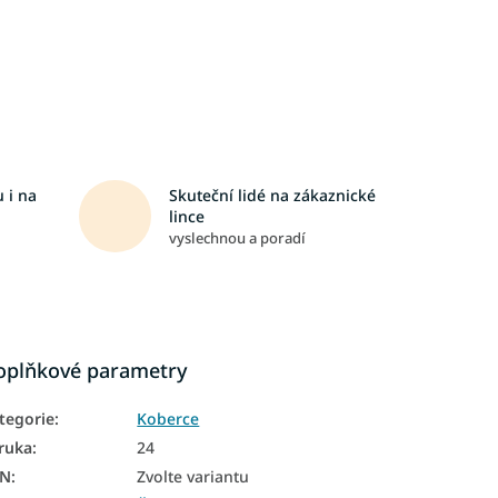
 i na
Skuteční lidé na zákaznické
lince
vyslechnou a poradí
oplňkové parametry
tegorie
:
Koberce
ruka
:
24
AN
:
Zvolte variantu