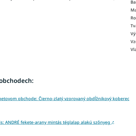
Ba
Ma
Ro
Tv
Vý
Vz
Vl
 obchodech:
netovom obchode: Čierno-zlatý vzorovaný obdĺžnikový koberec
s: ANDRÉ fekete-arany mintás téglalap alakú szőnyeg
↗