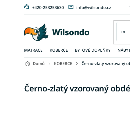
Přejít
+420-253253630
info@wilsondo.cz
na
obsah
MATRACE
KOBERCE
BYTOVÉ DOPLŇKY
NÁBY
Domů
KOBERCE
Černo-zlatý vzorovaný o
Černo-zlatý vzorovaný obd