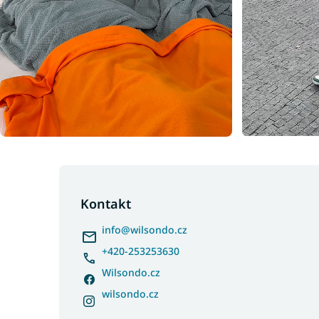
Z
á
p
Kontakt
a
info
@
wilsondo.cz
t
í
+420-253253630
Wilsondo.cz
wilsondo.cz