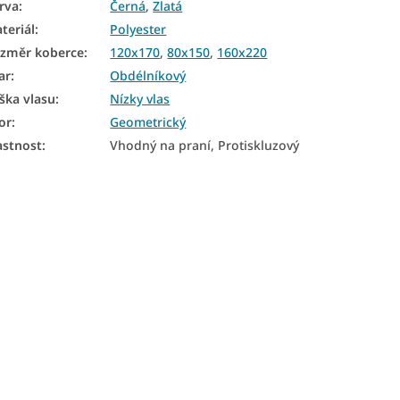
rva
:
Černá
,
Zlatá
teriál
:
Polyester
změr koberce
:
120x170
,
80x150
,
160x220
ar
:
Obdélníkový
ška vlasu
:
Nízky vlas
or
:
Geometrický
astnost
:
Vhodný na praní, Protiskluzový