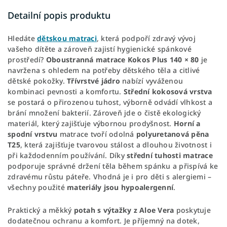
Detailní popis produktu
Hledáte
dětskou
matraci
, která podpoří zdravý vývoj
vašeho dítěte a zároveň zajistí hygienické spánkové
prostředí?
Oboustranná
matrace
Kokos Plus 140 × 80
je
navržena s ohledem na potřeby dětského těla a citlivé
dětské pokožky.
Třívrstvé
jádro
nabízí vyváženou
kombinaci pevnosti a komfortu.
Střední
kokosová
vrstva
se postará o přirozenou tuhost, výborně odvádí vlhkost a
brání množení bakterií. Zároveň jde o čistě ekologický
materiál, který zajišťuje výbornou prodyšnost.
Horní
a
spodní
vrstvu
matrace tvoří odolná
polyuretanová pěna
T25
, která zajišťuje tvarovou stálost a dlouhou životnost i
při každodenním používání. Díky
střední
tuhosti
matrace
podporuje správné držení těla během spánku a přispívá ke
zdravému růstu páteře. Vhodná je i pro děti s alergiemi –
všechny použité
materiály
jsou
hypoalergenní
.
Praktický a měkký
potah s výtažky z Aloe Vera
poskytuje
dodatečnou ochranu a komfort. Je příjemný na dotek,