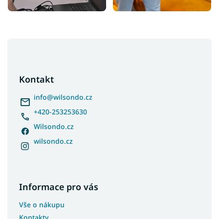
Z
á
p
a
Kontakt
t
í
info
@
wilsondo.cz
+420-253253630
Wilsondo.cz
wilsondo.cz
Informace pro vás
Vše o nákupu
Kontakty