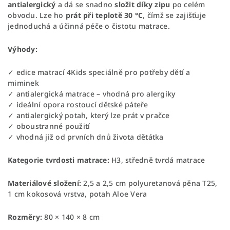
antialergický
a dá se snadno
složit díky zipu
po celém
obvodu. Lze ho
prát při teplotě 30 °C
, čímž se zajišťuje
jednoduchá a účinná péče o čistotu matrace.
Výhody:
✓ edice matrací 4Kids speciálně pro potřeby dětí a
miminek
✓ antialergická matrace – vhodná pro alergiky
✓ ideální opora rostoucí dětské páteře
✓ antialergický potah, který lze prát v pračce
✓ oboustranné použití
✓ vhodná již od prvních dnů života dětátka
Kategorie tvrdosti matrace:
H3, středně tvrdá matrace
Materiálové složení:
2,5 a 2,5 cm polyuretanová pěna T25,
1 cm kokosová vrstva, potah Aloe Vera
Rozměry:
80 × 140 × 8 cm