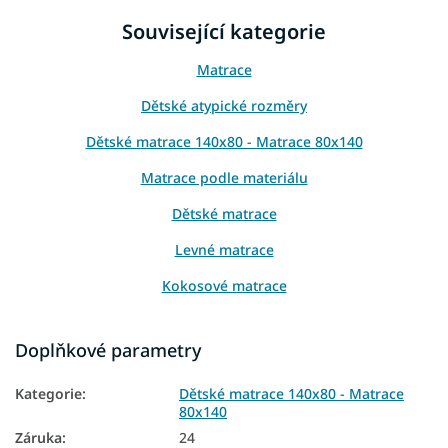
Související kategorie
Matrace
Dětské atypické rozměry
Dětské matrace 140x80 - Matrace 80x140
Matrace podle materiálu
Dětské matrace
Levné matrace
Kokosové matrace
Matrace podle výšky
Doplňkové parametry
Tenké matrace
Kategorie
:
Dětské matrace 140x80 - Matrace
Matrace Aloe Vera
80x140
Přírodní matrace
Záruka
:
24