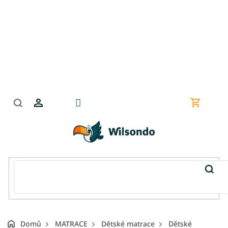
Přejít
na
obsah
Nákupní
košík
Domů
MATRACE
Dětské matrace
Dětské