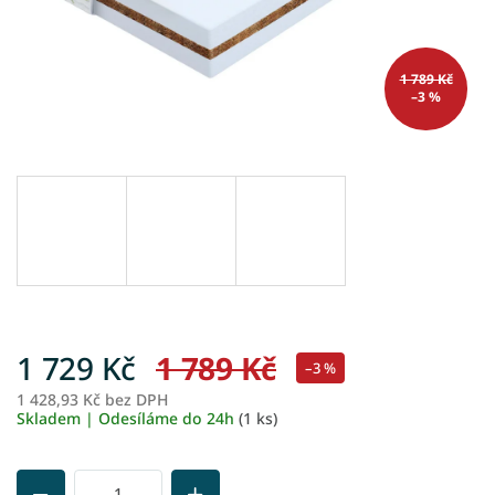
1 789 Kč
–3 %
1 729 Kč
1 789 Kč
–3 %
1 428,93 Kč bez DPH
M
Skladem | Odesíláme do 24h
(1 ks)
ce