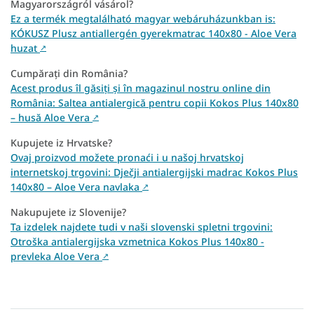
Magyarországról vásárol?
Ez a termék megtalálható magyar webáruházunkban is:
KÓKUSZ Plusz antiallergén gyerekmatrac 140x80 - Aloe Vera
huzat
↗
Cumpărați din România?
Acest produs îl găsiți și în magazinul nostru online din
România: Saltea antialergică pentru copii Kokos Plus 140x80
– husă Aloe Vera
↗
Kupujete iz Hrvatske?
Ovaj proizvod možete pronaći i u našoj hrvatskoj
internetskoj trgovini: Dječji antialergijski madrac Kokos Plus
140x80 – Aloe Vera navlaka
↗
Nakupujete iz Slovenije?
Ta izdelek najdete tudi v naši slovenski spletni trgovini:
Otroška antialergijska vzmetnica Kokos Plus 140x80 -
prevleka Aloe Vera
↗