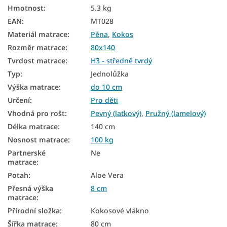
Hmotnost
:
5.3 kg
Podlahové matrace
EAN
:
MT028
Matrace na zem
Materiál matrace
:
Pěna
,
Kokos
Oboustranné matrace
Rozměr matrace
:
80x140
Tvrdost matrace
:
H3 - středně tvrdý
Matrace podle tvrdosti
Typ
:
Jednolůžka
Tvrdé matrace
Výška matrace
:
do 10 cm
Určení
:
Pro děti
Dětské matrace podle rozměru
Vhodná pro rošt
:
Pevný (laťkový)
,
Pružný (lamelový)
Dětské matrace podle materiálu
Délka matrace
:
140 cm
Dětské kokosové matrace
Nosnost matrace
:
100 kg
Partnerské
Ne
Dětské nezónované matrace
matrace
:
Potah
:
Aloe Vera
Matrace tvrdost H3
Přesná výška
8 cm
matrace
:
Přírodní složka
:
Kokosové vlákno
Šířka matrace
:
80 cm