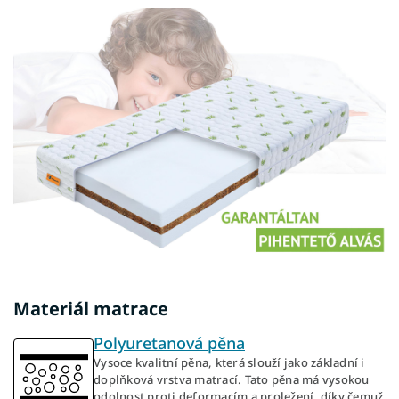
Materiál matrace
Polyuretanová pěna
Vysoce kvalitní pěna, která slouží jako základní i
doplňková vrstva matrací. Tato pěna má vysokou
odolnost proti deformacím a proležení, díky čemuž