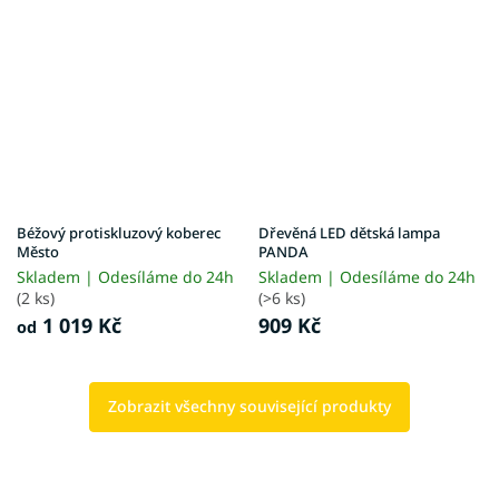
Béžový protiskluzový koberec
Dřevěná LED dětská lampa
Město
PANDA
Skladem | Odesíláme do 24h
Skladem | Odesíláme do 24h
(2 ks)
(>6 ks)
1 019 Kč
909 Kč
od
Zobrazit všechny související produkty