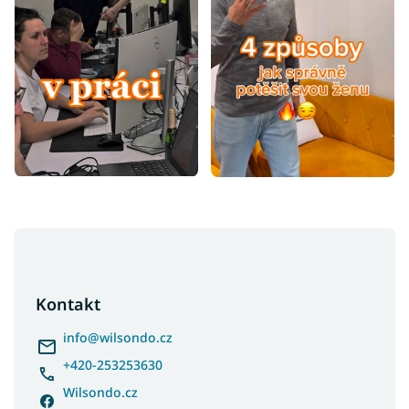
Z
á
p
a
Kontakt
t
í
info
@
wilsondo.cz
+420-253253630
Wilsondo.cz