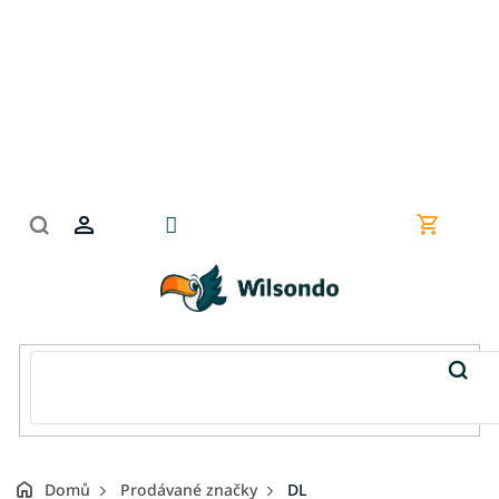
Přejít
na
obsah
Nákupní
košík
Domů
Prodávané značky
DL