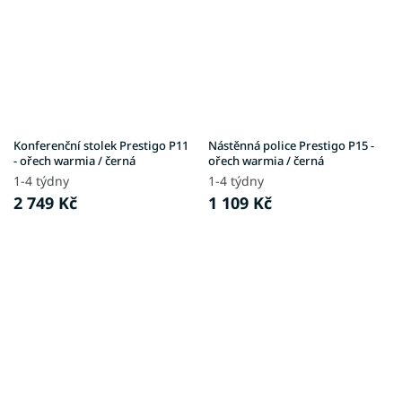
Konferenční stolek Prestigo P11
Nástěnná police Prestigo P15 -
- ořech warmia / černá
ořech warmia / černá
1-4 týdny
1-4 týdny
2 749 Kč
1 109 Kč