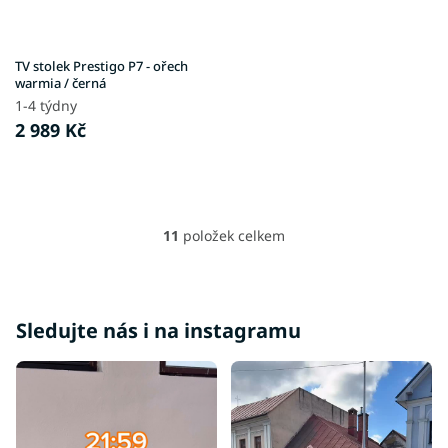
TV stolek Prestigo P7 - ořech
warmia / černá
1-4 týdny
2 989 Kč
11
položek celkem
O
v
l
á
d
Sledujte nás i na instagramu
a
c
í
p
r
v