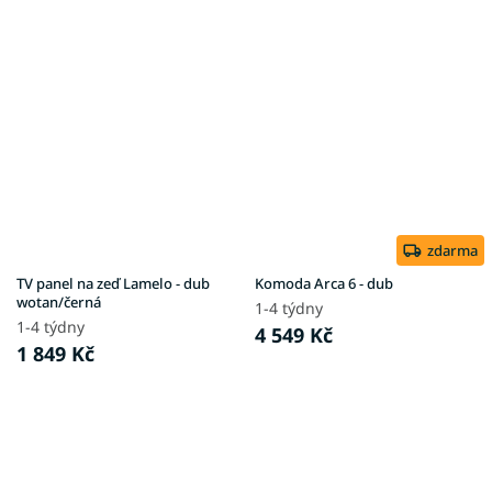
zdarma
TV panel na zeď Lamelo - dub
Komoda Arca 6 - dub
wotan/černá
1-4 týdny
1-4 týdny
4 549 Kč
1 849 Kč