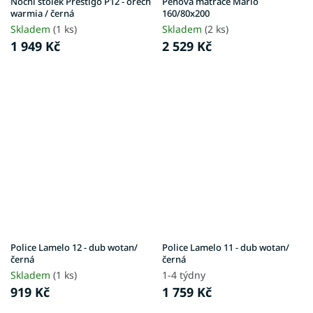
Noční stolek Prestigo P12 - ořech
Pěnová matrace Marlo
warmia / černá
160/80x200
Skladem
(1 ks)
Skladem
(2 ks)
1 949 Kč
2 529 Kč
Police Lamelo 12 - dub wotan/
Police Lamelo 11 - dub wotan/
černá
černá
Skladem
(1 ks)
1-4 týdny
919 Kč
1 759 Kč