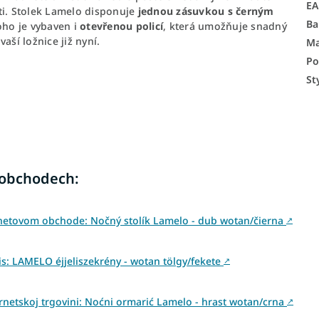
E
ti. Stolek Lamelo disponuje
jednou zásuvkou s černým
Ba
ho je vybaven i
otevřenou policí
, která umožňuje snadný
aší ložnice již nyní.
Ma
Po
St
 obchodech:
rnetovom obchode: Nočný stolík Lamelo - dub wotan/čierna
↗
: LAMELO éjjeliszekrény - wotan tölgy/fekete
↗
ernetskoj trgovini: Noćni ormarić Lamelo - hrast wotan/crna
↗