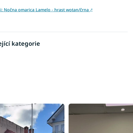
vini: Nočna omarica Lamelo - hrast wotan/črna
↗
jící kategorie