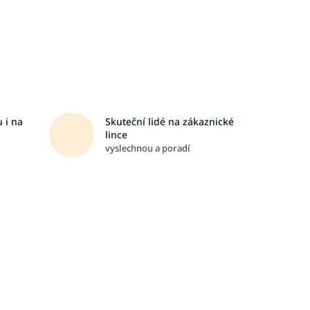
 i na
Skuteční lidé na zákaznické
lince
vyslechnou a poradí