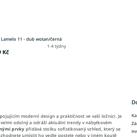
e Lamelo 11 - dub wotan/černá
1-4 týdny
9 Kč
D
Ka
spojujícím moderní design a praktičnost ve vaší ložnici. Je
e velmi odolný a odráží aktuální trendy v nábytkovém
Zá
nými prvky
přidává stolku sofistikovaný vzhled, který se
H
rozhodnete umístit ho vedle postele nebo v jiném koutě