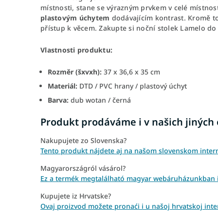
místnosti, stane se výrazným prvkem v celé místnos
plastovým úchytem
dodávajícím kontrast. Kromě to
přístup k věcem. Zakupte si noční stolek Lamelo do v
Vlastnosti produktu:
Rozměr (šxvxh):
37 x 36,6 x 35 cm
Materiál:
DTD / PVC hrany / plastový úchyt
Barva:
dub wotan / černá
Produkt prodáváme i v našich jiných
Nakupujete zo Slovenska?
Tento produkt nájdete aj na našom slovenskom inte
Magyarországról vásárol?
Ez a termék megtalálható magyar webáruházunkban is
Kupujete iz Hrvatske?
Ovaj proizvod možete pronaći i u našoj hrvatskoj int