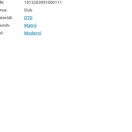
AN
:
1013283991000111
rva
:
Dub
teriál
:
DTD
vrch
:
Matný
yl
:
Moderní