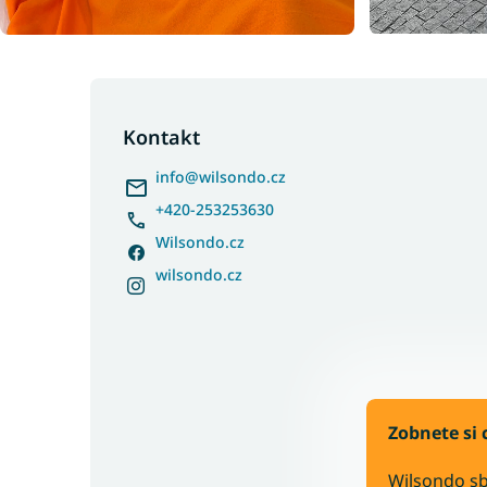
Z
á
p
Kontakt
a
info
@
wilsondo.cz
t
í
+420-253253630
Wilsondo.cz
wilsondo.cz
Zobnete si 
Wilsondo sb