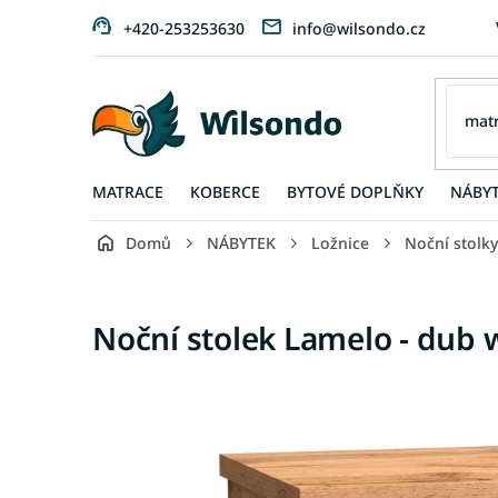
Přejít
+420-253253630
info@wilsondo.cz
na
obsah
MATRACE
KOBERCE
BYTOVÉ DOPLŇKY
NÁBY
Domů
NÁBYTEK
Ložnice
Noční stolky
Noční stolek Lamelo - dub