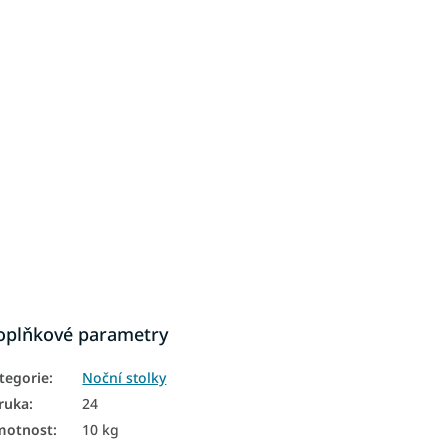
oplňkové parametry
tegorie
:
Noční stolky
ruka
:
24
motnost
:
10 kg