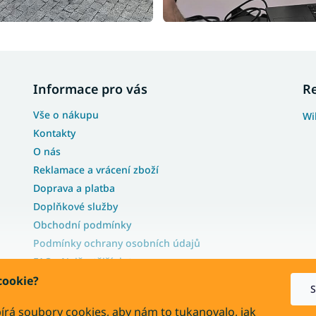
Informace pro vás
R
Vše o nákupu
Wi
Kontakty
O nás
Reklamace a vrácení zboží
Doprava a platba
Doplňkové služby
Obchodní podmínky
Podmínky ochrany osobních údajů
FAQ - Nejčastější dotazy
Blog
cookie?
S
Velkoobchodní nabídka
írá soubory cookies, aby nám to tukanovalo, jak