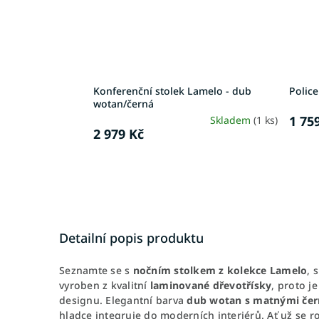
Konferenční stolek Lamelo - dub
Polic
wotan/černá
1 75
Skladem
(1 ks)
2 979 Kč
Detailní popis produktu
Seznamte se s
nočním stolkem z kolekce Lamelo
, 
vyroben z kvalitní
laminované dřevotřísky
, proto j
designu. Elegantní barva
dub wotan s matnými čer
hladce integruje do moderních interiérů. Ať už se 