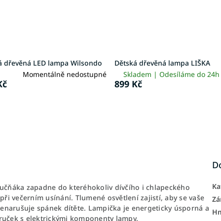
á dřevěná LED lampa Wilsondo
Dětská dřevěná lampa LIŠKA
Momentálně nedostupné
Skladem | Odesíláme do 24
Kč
899 Kč
D
Ka
čňáka zapadne do kteréhokoliv dívčího i chlapeckého
i večerním usínání. Tlumené osvětlení zajistí, aby se vaše
Zá
 nenarušuje spánek dítěte. Lampička je energeticky úsporná a
H
 ruček s elektrickými komponenty lampy.