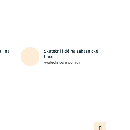
 i na
Skuteční lidé na zákaznické
lince
vyslechnou a poradí
Další