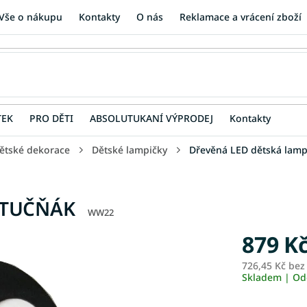
Vše o nákupu
Kontakty
O nás
Reklamace a vrácení zboží
TEK
PRO DĚTI
ABSOLUTUKANÍ VÝPRODEJ
Kontakty
ětské dekorace
Dětské lampičky
Dřevěná LED dětská lam
a TUČŇÁK
WW22
879 K
726,45 Kč be
Skladem | Od