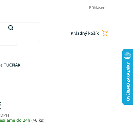
Doprava a platba
Doplňkové služby
Obchodní podmínky
Přihlášení
Prázdný košík
Nákupní
košík
pa TUČŇÁK
č
z DPH
Měrná
esíláme do 24h
(>6 ks)
cena: