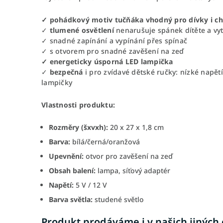
✓ pohádkový motiv tučňáka vhodný pro dívky i ch
✓
tlumené osvětlení
nenarušuje spánek dítěte a vy
✓ snadné zapínání a vypínání přes spínač
✓ s otvorem pro snadné zavěšení na zeď
✓ energeticky úsporná LED lampička
✓
bezpečná
i pro zvídavé dětské ručky: nízké napě
lampičky
Vlastnosti produktu:
Rozměry (šxvxh):
20 x 27 x 1,8 cm
Barva:
bílá/černá/oranžová
Upevnění:
otvor pro zavěšení na zeď
Obsah balení:
lampa, síťový adaptér
Napětí:
5 V / 12 V
Barva světla:
studené světlo
Produkt prodáváme i v našich jiných