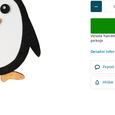
Veselá handm
pokoje
Detailní info
Zeptat
Hlídat