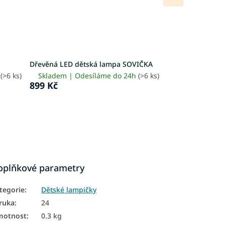
produkt
Dřevěná LED dětská lampa SOVIČKA
h
(>6 ks)
Skladem | Odesíláme do 24h
(>6 ks)
899 Kč
oplňkové parametry
tegorie
:
Dětské lampičky
ruka
:
24
motnost
:
0.3 kg