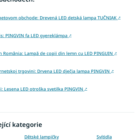
ernetovom obchode: Drevená LED detská lampa TUČNIAK
↗
is: PINGVIN fa LED gyereklámpa
↗
 din România: Lampă de copii din lemn cu LED PINGUIN
↗
ernetskoj trgovini: Drvena LED dječja lampa PINGVIN
↗
ini: Lesena LED otroška svetilka PINGVIN
↗
jící kategorie
Dětské lampičky
Svítidla