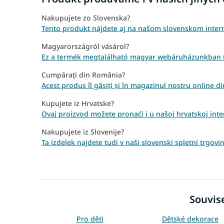
Nakupujete zo Slovenska?
Tento produkt nájdete aj na našom slovenskom int
Magyarországról vásárol?
Ez a termék megtalálható magyar webáruházunkban 
Cumpărați din România?
Acest produs îl găsiți și în magazinul nostru online
Kupujete iz Hrvatske?
Ovaj proizvod možete pronaći i u našoj hrvatskoj int
Nakupujete iz Slovenije?
Ta izdelek najdete tudi v naši slovenski spletni trgov
Souvise
Pro děti
Dětské dekorace