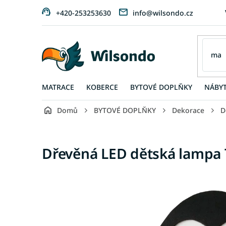
Přejít
+420-253253630
info@wilsondo.cz
na
obsah
MATRACE
KOBERCE
BYTOVÉ DOPLŇKY
NÁBY
Domů
BYTOVÉ DOPLŇKY
Dekorace
D
Dřevěná LED dětská lamp