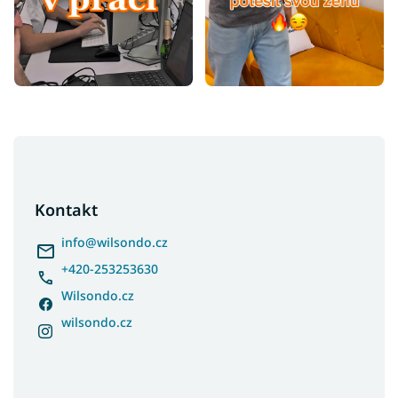
Z
á
p
a
Kontakt
t
í
info
@
wilsondo.cz
+420-253253630
Wilsondo.cz
wilsondo.cz