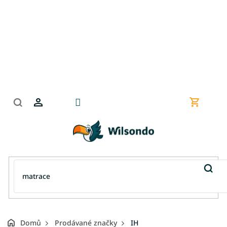
Přejít
na
obsah
Nákupní
košík
Domů
Prodávané značky
IH