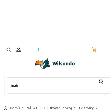
Přejít
na
obsah
Nákupní
košík
Domů
NÁBYTEK
Obývací pokoj
TV stolky