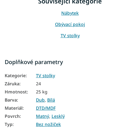
Související kategorie
Nábytek
Obývací pokoj
TV stolky
Doplňkové parametry
Kategorie
:
TV stolky
Záruka
:
24
Hmotnost
:
25 kg
Barva
:
Dub
,
Bílá
Materiál
:
DTD/MDF
Povrch
:
Matný
,
Lesklý
Typ
:
Bez nožiček