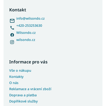
p
a
Kontakt
t
í
info
@
wilsondo.cz
+420-253253630
Wilsondo.cz
wilsondo.cz
Informace pro vás
Vše o nákupu
Kontakty
O nás
Reklamace a vrácení zboží
Doprava a platba
Doplňkové služby