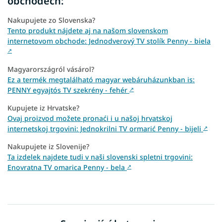
obchodech:
Nakupujete zo Slovenska?
Tento produkt nájdete aj na našom slovenskom
internetovom obchode: Jednodverový TV stolík Penny - biela
↗
Magyarországról vásárol?
Ez a termék megtalálható magyar webáruházunkban is:
PENNY egyajtós TV szekrény - fehér
↗
Kupujete iz Hrvatske?
Ovaj proizvod možete pronaći i u našoj hrvatskoj
internetskoj trgovini: Jednokrilni TV ormarić Penny - bijeli
↗
Nakupujete iz Slovenije?
Ta izdelek najdete tudi v naši slovenski spletni trgovini:
Enovratna TV omarica Penny - bela
↗