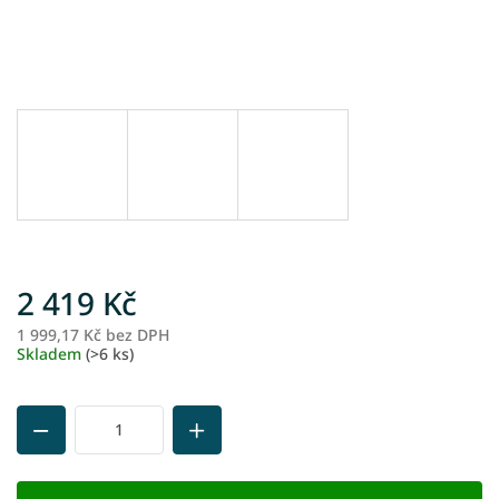
2 419 Kč
1 999,17 Kč bez DPH
M
Skladem
(>6 ks)
ce