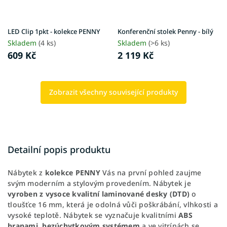
LED Clip 1pkt - kolekce PENNY
Konferenční stolek Penny - bílý
Skladem
(4 ks)
Skladem
(>6 ks)
609 Kč
2 119 Kč
Zobrazit všechny související produkty
Detailní popis produktu
Nábytek z
kolekce PENNY
Vás na první pohled zaujme
svým moderním a stylovým provedením. Nábytek je
vyroben z vysoce kvalitní laminované desky (DTD)
o
tloušťce 16 mm, která je odolná vůči poškrábání, vlhkosti a
vysoké teplotě. Nábytek se vyznačuje kvalitními
ABS
hranami
,
bezúchytkovým systémem
a ve vitrínách se