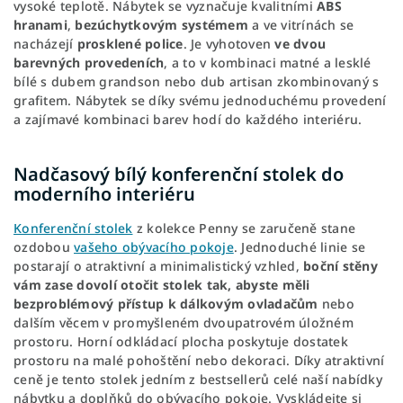
vysoké teplotě. Nábytek se vyznačuje kvalitními
ABS
hranami
,
bezúchytkovým systémem
a ve vitrínách se
nacházejí
prosklené police
. Je vyhotoven
ve dvou
barevných provedeních
, a to v kombinaci matné a lesklé
bílé s dubem grandson nebo dub artisan zkombinovaný s
grafitem. Nábytek se díky svému jednoduchému provedení
a zajímavé kombinaci barev hodí do každého interiéru.
Nadčasový bílý konferenční stolek do
moderního interiéru
Konferenční stolek
z kolekce Penny se zaručeně stane
ozdobou
vašeho obývacího pokoje
. Jednoduché linie se
postarají o atraktivní a minimalistický vzhled,
boční stěny
vám zase dovolí otočit stolek tak, abyste měli
bezproblémový přístup k dálkovým ovladačům
nebo
dalším věcem v promyšleném dvoupatrovém úložném
prostoru. Horní odkládací plocha poskytuje dostatek
prostoru na malé pohoštění nebo dekoraci. Díky atraktivní
ceně je tento stolek jedním z bestsellerů celé naší nabídky
nábytku a doplňků do obývacího pokoje. Vyskládejte si