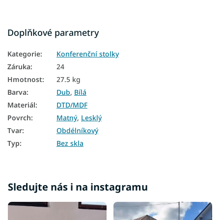
Doplňkové parametry
Kategorie
:
Konferenční stolky
Záruka
:
24
Hmotnost
:
27.5 kg
Barva
:
Dub
,
Bílá
Materiál
:
DTD/MDF
Povrch
:
Matný
,
Lesklý
Tvar
:
Obdélníkový
Typ
:
Bez skla
Sledujte nás i na instagramu