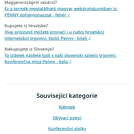
Magyarországról vásárol?
Ez a termék megtalálható magyar webáruházunkban is:
PENNY dohányzóasztal - fehér
↗
Kupujete iz Hrvatske?
Ovaj proizvod možete pronaći i u našoj hrvatskoj
internetskoj trgovini: Stolić Penny - bijeli
↗
Nakupujete iz Slovenije?
Ta izdelek najdete tudi v naši slovenski spletni trgovini:
Konferenčna miza Penny - bela
↗
Související kategorie
Nábytek
Obývací pokoj
Konferenční stolky