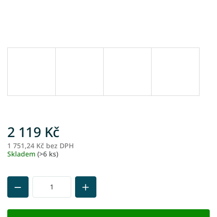
2 119 Kč
1 751,24 Kč bez DPH
M
Skladem
(>6 ks)
ce