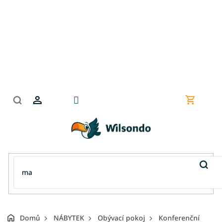
Přejít
na
obsah
Nákupní
košík
Domů
NÁBYTEK
Obývací pokoj
Konferenční