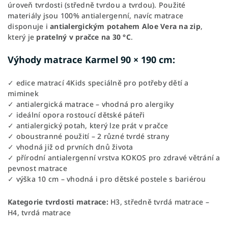
úroveň tvrdosti (středně tvrdou a tvrdou). Použité
materiály jsou 100% antialergenní, navíc matrace
disponuje i
antialergickým potahem Aloe Vera na zip
,
který je
pratelný v pračce na 30 °C
.
Výhody matrace Karmel 90 × 190 cm:
✓ edice matrací 4Kids speciálně pro potřeby dětí a
miminek
✓ antialergická matrace – vhodná pro alergiky
✓ ideální opora rostoucí dětské páteři
✓ antialergický potah, který lze prát v pračce
✓ oboustranné použití – 2 různé tvrdé strany
✓ vhodná již od prvních dnů života
✓ přírodní antialergenní vrstva KOKOS pro zdravé větrání a
pevnost matrace
✓ výška 10 cm – vhodná i pro dětské postele s bariérou
Kategorie tvrdosti matrace:
H3, středně tvrdá matrace –
H4, tvrdá matrace