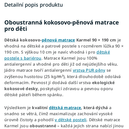
Detailní popis produktu
Oboustranná kokosovo-pěnová matrace
pro děti
Dětská kokosovo-
pěnová matrace
Karmel 90 × 190 cm
je
vhodná na dětské a patrové postele s rozměrem lůžka 90 ×
190 cm. S výškou 10 cm je navíc vhodná i pro
dětské
postele s bariérou
. Matrace Karmel jsou 100%
antialergenní a vhodné pro děti již od nejútlejšího věku.
Jádro matrace tvoří antialergenní
vrstva PUR pěny
se
m
zvýšenou hustotou (25 kg/
), která dlouhodobě odolává
3
deformacím. Pevnost jí dodává další vrstva
ekologické
kokosové desky,
poskytující zdravou a pevnou oporu
dětské páteři během spánku.
Výsledkem je
kvalitní
dětská matrace
, která dýchá
a
snadno se větrá, čímž maximalizuje zachování vysoké
úrovně čistoty a pohodlí
v dětské posteli
. Dětské matrace
Karmel jsou
oboustranné –
každá jejich strana nabízí jinou