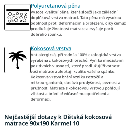
Polyuretanová pěna
Vysoce kvalitní pěna, která slouží jako základní i
doplňková vrstva matrací. Tato pěna má vysokou
odolnost proti deformacím a proležení, díky čemuž
prodlužuje životnost matrace a zvyšuje pocit
dobrého spánku.
Kokosová vrstva
Antialergická, přírodní a 100% ekologická vrstva
vyráběná z kokosových ořechů. Vyniká množstvím
pozitivních vlasností, které prodlužují životnost
vaší matrace a zlepšují kvalitu vašeho spánku.
Kokosová vrstva brání vzniku roztočů a
mikroorganismů, dodává prodyšnost, pevnost a
pružnost. Matrace s kokosovou vrstvou pohlcují
vlhkost a brání předčasnému opotřebení a
deformaci.
Nejčastější dotazy k Dětská kokosová
matrace 90x190 Karmel 10