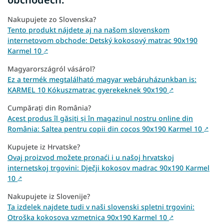
Nakupujete zo Slovenska?
Tento produkt nájdete aj na našom slovenskom
internetovom obchode: Detský kokosový matrac 90x190
Karmel 10
↗
Magyarországról vásárol?
Ez a termék megtalálható magyar webáruházunkban is:
KARMEL 10 Kókuszmatrac gyerekeknek 90x190
↗
Cumpărați din România?
Acest produs îl găsiți și în magazinul nostru online din
România: Saltea pentru copii din cocos 90x190 Karmel 10
↗
Kupujete iz Hrvatske?
Ovaj proizvod možete pronaći i u našoj hrvatskoj
internetskoj trgovini: Dječji kokosov madrac 90x190 Karmel
10
↗
Nakupujete iz Slovenije?
Ta izdelek najdete tudi v naši slovenski spletni trgovini:
Otroška kokosova vzmetnica 90x190 Karmel 10
↗