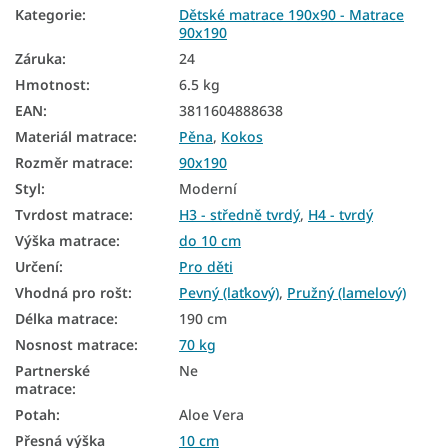
Kategorie
:
Dětské matrace 190x90 - Matrace
Nejprodávanější matrace
90x190
Oboustranné matrace
Záruka
:
24
Hmotnost
:
6.5 kg
Matrace podle tvrdosti
EAN
:
3811604888638
Tvrdé matrace
Materiál matrace
:
Pěna
,
Kokos
Dětské matrace podle materiálu
Rozměr matrace
:
90x190
Styl
:
Moderní
Dětské kokosové matrace
Tvrdost matrace
:
H3 - středně tvrdý
,
H4 - tvrdý
Dětské nezónované matrace
Výška matrace
:
do 10 cm
Určení
:
Pro děti
Matrace tvrdost H3
Vhodná pro rošt
:
Pevný (laťkový)
,
Pružný (lamelový)
Matrace tvrdost H4
Délka matrace
:
190 cm
Nosnost matrace
:
70 kg
Partnerské
Ne
matrace
:
Potah
:
Aloe Vera
Přesná výška
10 cm