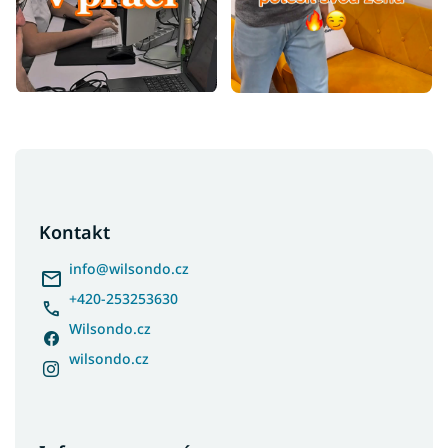
Z
á
p
a
Kontakt
t
í
info
@
wilsondo.cz
+420-253253630
Wilsondo.cz
wilsondo.cz