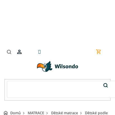
Přejít
na
obsah
Nákupní
košík
Domů
MATRACE
Dětské matrace
Dětské podle