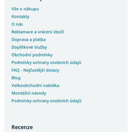
Koberce 250x350
Vše o nákupu
Koberce 133x190
Kontakty
Koberce 180x200
O nás
Koberce 200x200
Reklamace a vrácení zboží
Koberce 133x195
Doprava a platba
Koberce 240x340
Doplňkové služby
Koberce 400x400
Obchodní podmínky
Koberce 120x90
Podmínky ochrany osobních údajů
FAQ - Nejčastější dotazy
Koberce 120x100
Blog
Koberce 133x133
Velkoobchodní nabídka
Koberce 150x210
Montážní návody
Koberce 40x60
Podmínky ochrany osobních údajů
Koberce 90x310
Koberce 100x190
Koberce 150x300
Recenze
Koberce 200x400