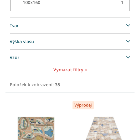
100x160
1
Tvar
Výška vlasu
Vzor
Vymazat filtry
Položek k zobrazení:
35
V
Výprodej
ý
p
i
s
p