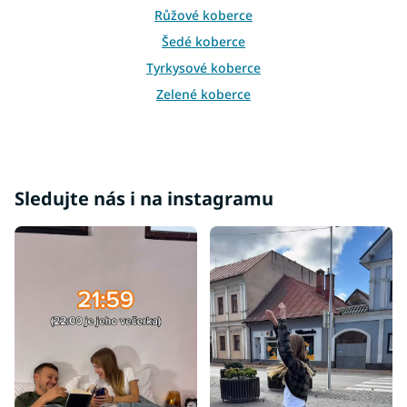
s
Růžové koberce
u
Šedé koberce
Tyrkysové koberce
Zelené koberce
Žluté koberce
Bordové koberce
Béžové koberce
Sledujte nás i na instagramu
Krémové koberce
Fialové koberce
Oranžové koberce
Koberce 60x100
Koberce 60x120
Koberce 80x150
Koberce 80x200
Koberce 80x300