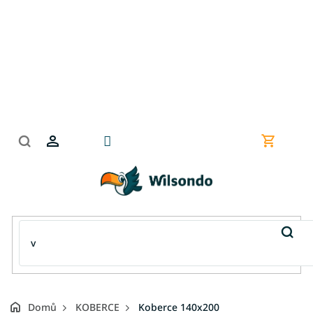
Přejít
na
obsah
Nákupní
košík
Domů
KOBERCE
Koberce 140x200