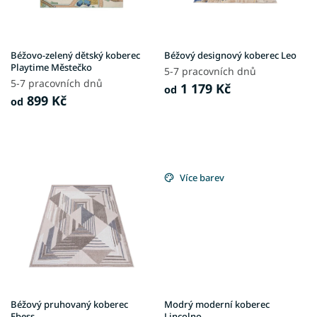
r
o
d
u
Béžovo-zelený dětský koberec
Béžový designový koberec Leo
k
Playtime Městečko
5-7 pracovních dnů
t
5-7 pracovních dnů
1 179 Kč
od
ů
899 Kč
od
Více barev
Béžový pruhovaný koberec
Modrý moderní koberec
Ebess
Lincolno