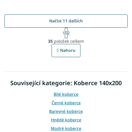
Načíst 11 dalších
S
1
2
t
O
r
35
položek celkem
v
á
l
n
Nahoru
á
k
o
d
v
a
á
c
n
í
í
Související kategorie: Koberce 140x200
p
r
v
Bílé koberce
k
Černé koberce
y
v
Barevné koberce
ý
Hnědé koberce
p
i
Modré koberce