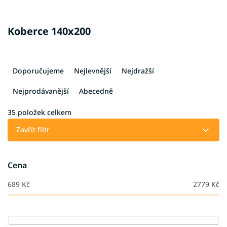
Koberce 140x200
Ř
a
Doporučujeme
Nejlevnější
Nejdražší
z
e
Nejprodávanější
Abecedně
n
í
35
položek celkem
p
Zavřít filtr
r
o
d
Cena
u
k
689
Kč
2779
Kč
t
ů