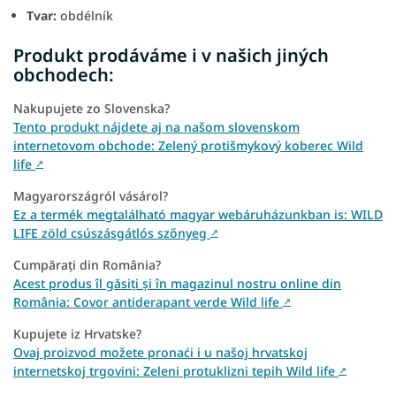
Tvar:
obdélník
Produkt prodáváme i v našich jiných
obchodech:
Nakupujete zo Slovenska?
Tento produkt nájdete aj na našom slovenskom
internetovom obchode: Zelený protišmykový koberec Wild
life
↗
Magyarországról vásárol?
Ez a termék megtalálható magyar webáruházunkban is: WILD
LIFE zöld csúszásgátlós szőnyeg
↗
Cumpărați din România?
Acest produs îl găsiți și în magazinul nostru online din
România: Covor antiderapant verde Wild life
↗
Kupujete iz Hrvatske?
Ovaj proizvod možete pronaći i u našoj hrvatskoj
internetskoj trgovini: Zeleni protuklizni tepih Wild life
↗