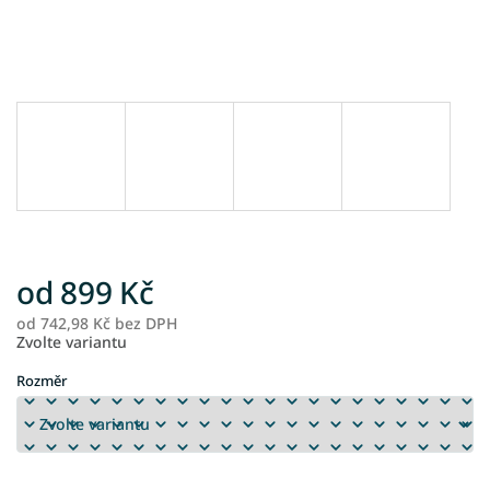
od
899 Kč
od
742,98 Kč
bez DPH
M
Zvolte variantu
ce
Rozměr