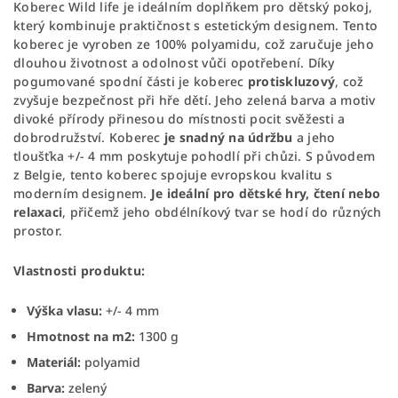
Koberec Wild life je ideálním doplňkem pro dětský pokoj,
který kombinuje praktičnost s estetickým designem. Tento
koberec je vyroben ze 100% polyamidu, což zaručuje jeho
dlouhou životnost a odolnost vůči opotřebení. Díky
pogumované spodní části je koberec
protiskluzový
, což
zvyšuje bezpečnost při hře dětí. Jeho zelená barva a motiv
divoké přírody přinesou do místnosti pocit svěžesti a
dobrodružství. Koberec
je snadný na údržbu
a jeho
tloušťka +/- 4 mm poskytuje pohodlí při chůzi. S původem
z Belgie, tento koberec spojuje evropskou kvalitu s
moderním designem.
Je ideální pro dětské hry, čtení nebo
relaxaci
, přičemž jeho obdélníkový tvar se hodí do různých
prostor.
Vlastnosti produktu:
Výška vlasu:
+/- 4 mm
Hmotnost na m2:
1300 g
Materiál:
polyamid
Barva:
zelený