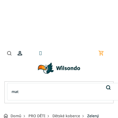
Přejít
na
obsah
Nákupní
košík
Domů
PRO DĚTI
Dětské koberce
Zelený