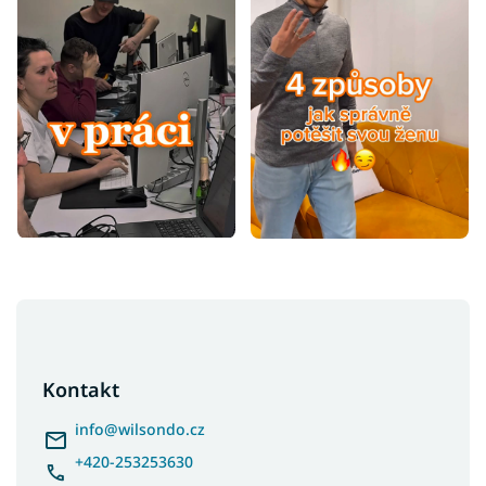
Z
á
p
a
Kontakt
t
í
info
@
wilsondo.cz
+420-253253630