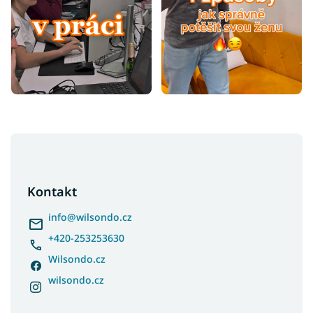
Z
á
p
a
Kontakt
t
í
info
@
wilsondo.cz
+420-253253630
Wilsondo.cz
wilsondo.cz