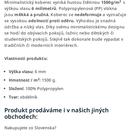
2
Minimalistický koberec vyniká hustou štětinou
1500g/m
s
výškou vlasu
6 milimetrů
. Polypropylenová (PP) vlákna
jsou
měkká a pružná.
Koberec se
n
edeformuje
a vyznačuje
se vysokou
odolností proti oděru.
Výhodou je snadná
údržba a nízký vlas. Díky svému minimalistickému designu
se hodí do obývacích pokojů, ložnic nebo dětských či
studentských pokojů. Stejně tak dokonale bude vypadat v
tradičních či moderních interiérech.
Vlastnosti produktu:
Výška vlasu:
6 mm
2
Hmotnost / m
:
1500 g.
Složení:
100% Polypropylen
Tvar:
obdélník
Produkt prodáváme i v našich jiných
obchodech:
Nakupujete zo Slovenska?