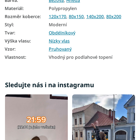
Barva
:
Béžová
,
Hnědá
Koberce 140x200
Materiál
:
Polypropylen
Koberce 160x230
Rozměr koberce
:
120x170
,
80x150
,
140x200
,
80x200
Styl
:
Moderní
Tvar
:
Obdélníkový
Výška vlasu
:
Nízky vlas
Vzor
:
Pruhovaný
Vlastnost
:
Vhodný pro podlahové topení
Sledujte nás i na instagramu