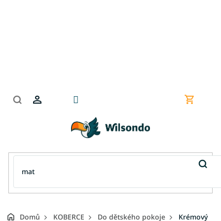
Přejít
na
obsah
Nákupní
košík
Domů
KOBERCE
Do dětského pokoje
Krémový