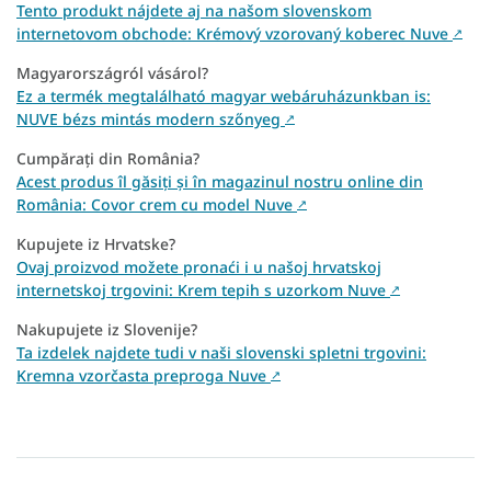
Tento produkt nájdete aj na našom slovenskom
internetovom obchode: Krémový vzorovaný koberec Nuve
↗
Magyarországról vásárol?
Ez a termék megtalálható magyar webáruházunkban is:
NUVE bézs mintás modern szőnyeg
↗
Cumpărați din România?
Acest produs îl găsiți și în magazinul nostru online din
România: Covor crem cu model Nuve
↗
Kupujete iz Hrvatske?
Ovaj proizvod možete pronaći i u našoj hrvatskoj
internetskoj trgovini: Krem tepih s uzorkom Nuve
↗
Nakupujete iz Slovenije?
Ta izdelek najdete tudi v naši slovenski spletni trgovini:
Kremna vzorčasta preproga Nuve
↗