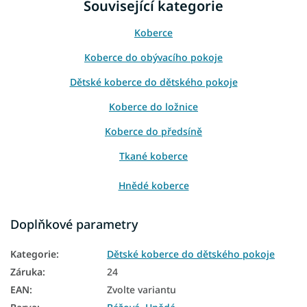
Související kategorie
Koberce
Koberce do obývacího pokoje
Dětské koberce do dětského pokoje
Koberce do ložnice
Koberce do předsíně
Tkané koberce
Hnědé koberce
Béžové koberce
Doplňkové parametry
Koberce 80x150
Kategorie
:
Dětské koberce do dětského pokoje
Koberce 80x200
Záruka
:
24
Koberce 120x170
EAN
:
Zvolte variantu