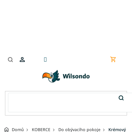
Přejít
na
obsah
Nákupní
košík
Domů
KOBERCE
Do obývacího pokoje
Krémový