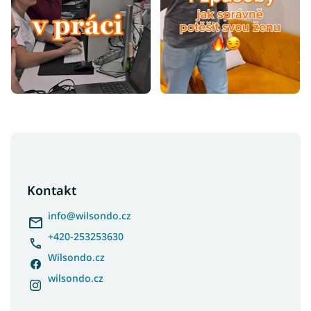
Z
á
p
a
Kontakt
t
í
info
@
wilsondo.cz
+420-253253630
Wilsondo.cz
wilsondo.cz