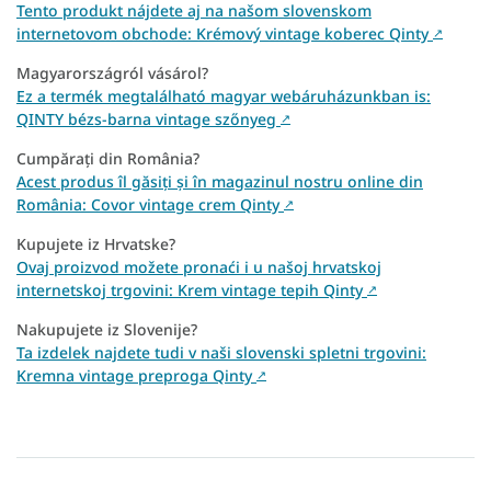
Tento produkt nájdete aj na našom slovenskom
internetovom obchode: Krémový vintage koberec Qinty
↗
Magyarországról vásárol?
Ez a termék megtalálható magyar webáruházunkban is:
QINTY bézs-barna vintage szőnyeg
↗
Cumpărați din România?
Acest produs îl găsiți și în magazinul nostru online din
România: Covor vintage crem Qinty
↗
Kupujete iz Hrvatske?
Ovaj proizvod možete pronaći i u našoj hrvatskoj
internetskoj trgovini: Krem vintage tepih Qinty
↗
Nakupujete iz Slovenije?
Ta izdelek najdete tudi v naši slovenski spletni trgovini:
Kremna vintage preproga Qinty
↗