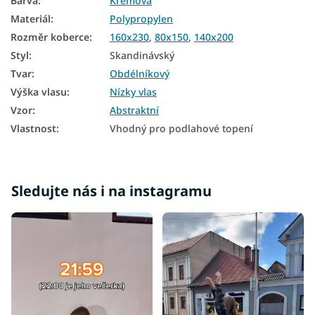
Barva
:
Krémová
Materiál
:
Polypropylen
Rozměr koberce
:
160x230
,
80x150
,
140x200
Styl
:
Skandinávský
Tvar
:
Obdélníkový
Výška vlasu
:
Nízky vlas
Vzor
:
Abstraktní
Vlastnost
:
Vhodný pro podlahové topení
Sledujte nás i na instagramu