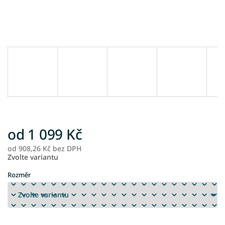
od
1 099 Kč
od
908,26 Kč
bez DPH
M
Zvolte variantu
ce
Rozměr