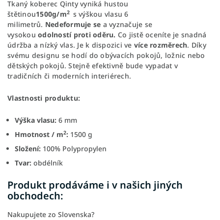
Tkaný koberec Qinty vyniká hustou
2
štětinou
1500g/m
s výškou vlasu 6
milimetrů.
Nedeformuje se
a vyznačuje se
vysokou
odolností proti oděru.
Co jistě oceníte je snadná
údržba a nízký vlas. Je k dispozici ve
více rozměrech
. Díky
svému designu se hodí do obývacích pokojů, ložnic nebo
dětských pokojů. Stejně efektivně bude vypadat v
tradičních či moderních interiérech.
Vlastnosti produktu:
Výška vlasu:
6 mm
2
Hmotnost / m
:
1500 g
Složení:
100% Polypropylen
Tvar:
obdélník
Produkt prodáváme i v našich jiných
obchodech:
Nakupujete zo Slovenska?