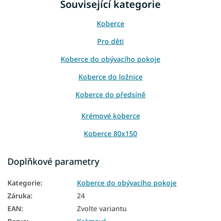
Související kategorie
Koberce
Pro děti
Koberce do obývacího pokoje
Koberce do ložnice
Koberce do předsíně
Krémové koberce
Koberce 80x150
Koberce 80x200
Doplňkové parametry
Koberce 120x170
Kategorie
:
Koberce do obývacího pokoje
Koberce 140x200
Záruka
:
24
Koberce 160x230
EAN
:
Zvolte variantu