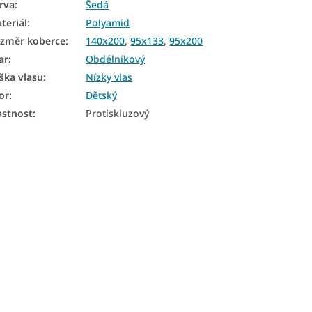
rva
:
Šedá
teriál
:
Polyamid
změr koberce
:
140x200
,
95x133
,
95x200
ar
:
Obdélníkový
ška vlasu
:
Nízky vlas
or
:
Dětský
astnost
:
Protiskluzový