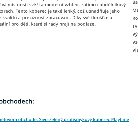
Ba
á místnosti svěží a moderní vzhled, zatímco obdélníkový
Ma
orech. Tento koberec je také lehký, což usnadňuje jeho
 kvalitu a preciznost zpracování. Díky své tloušťce a
Ro
ální pro děti, které si rády hrají na podlaze.
Tv
Vý
Vz
Vl
 obchodech:
netovom obchode: Sivo-zelený protišmykový koberec Playtime