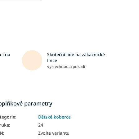
 i na
Skuteční lidé na zákaznické
lince
vyslechnou a poradí
oplňkové parametry
tegorie
:
Dětské koberce
ruka
:
24
AN
:
Zvolte variantu