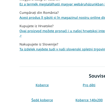
Ez a termék megtalálható magyar webáruházunkban 
Cumpărați din România?
Acest produs îl găsiți și în magazinul nostru online
Kupujete iz Hrvatske?
Ovaj proizvod možete pronaći i u našoj hrvatskoj inter
↗
Nakupujete iz Slovenije?
Ta izdelek najdete tudi v naši slovenski spletni trgov
Souvise
Koberce
Pro děti
Šedé koberce
Koberce 140x200