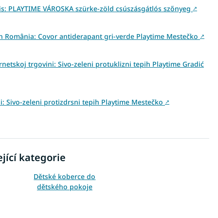
is: PLAYTIME VÁROSKA szürke-zöld csúszásgátlós szőnyeg
↗
 din România: Covor antiderapant gri-verde Playtime Mestečko
↗
netskoj trgovini: Sivo-zeleni protuklizni tepih Playtime Gradić
ini: Sivo-zeleni protizdrsni tepih Playtime Mestečko
↗
jící kategorie
Dětské koberce do
dětského pokoje