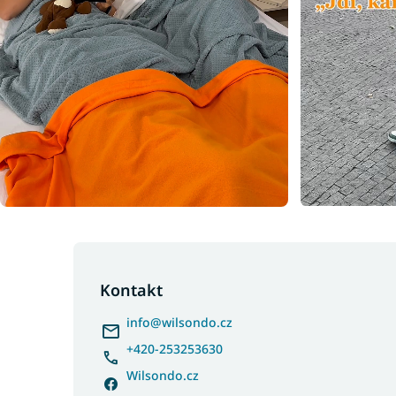
Z
á
p
Kontakt
a
info
@
wilsondo.cz
t
í
+420-253253630
Wilsondo.cz