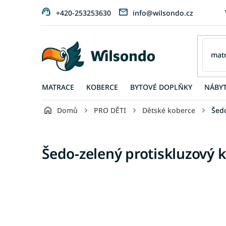
Přejít
+420-253253630
info@wilsondo.cz
na
obsah
MATRACE
KOBERCE
BYTOVÉ DOPLŇKY
NÁBY
Domů
PRO DĚTI
Dětské koberce
Šedo
Šedo-zelený protiskluzový 