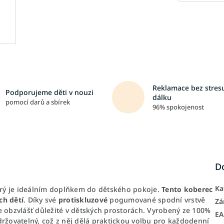
Reklamace bez stresu
Podporujeme děti v nouzi
dálku
pomocí darů a sbírek
96% spokojenost
D
Ka
rý je ideálním doplňkem do dětského pokoje.
Tento koberec
ch dětí
. Díky své
protiskluzové
pogumované spodní vrstvě
Zá
 je obzvlášť důležité v dětských prostorách. Vyrobený ze 100%
E
držovatelný, což z něj dělá praktickou volbu pro každodenní