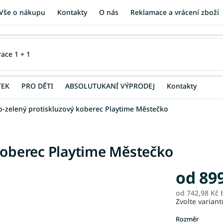
Vše o nákupu
Kontakty
O nás
Reklamace a vrácení zboží
TEK
PRO DĚTI
ABSOLUTUKANÍ VÝPRODEJ
Kontakty
-zelený protiskluzový koberec Playtime Městečko
koberec Playtime Městečko
od
89
od
742,98 Kč
b
Zvolte variant
Rozměr