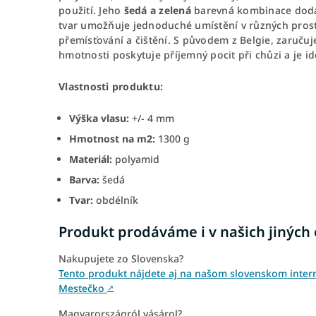
použití. Jeho
šedá a zelená
barevná kombinace dodáv
tvar umožňuje jednoduché umístění v různých prost
přemísťování a čištění. S původem z Belgie, zaručuje
hmotnosti poskytuje příjemný pocit při chůzi a je ide
Vlastnosti produktu:
Výška vlasu:
+/- 4 mm
Hmotnost na m2:
1300 g
Materiál:
polyamid
Barva:
šedá
Tvar:
obdélník
Produkt prodáváme i v našich jiných
Nakupujete zo Slovenska?
Tento produkt nájdete aj na našom slovenskom inter
Mestečko
↗
Magyarországról vásárol?