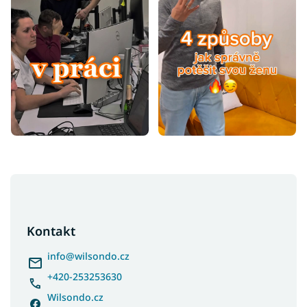
Z
á
p
a
Kontakt
t
í
info
@
wilsondo.cz
+420-253253630
Wilsondo.cz