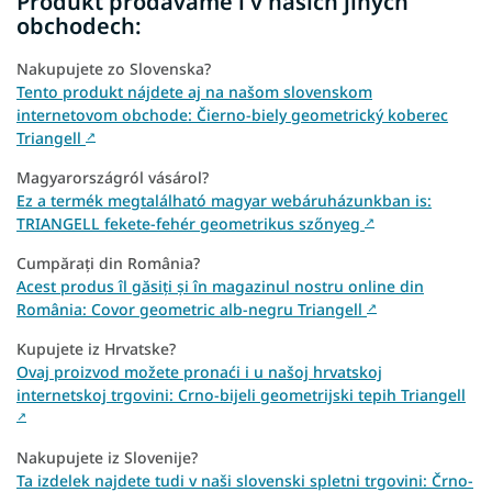
Produkt prodáváme i v našich jiných
obchodech:
Nakupujete zo Slovenska?
Tento produkt nájdete aj na našom slovenskom
internetovom obchode: Čierno-biely geometrický koberec
Triangell
↗
Magyarországról vásárol?
Ez a termék megtalálható magyar webáruházunkban is:
TRIANGELL fekete-fehér geometrikus szőnyeg
↗
Cumpărați din România?
Acest produs îl găsiți și în magazinul nostru online din
România: Covor geometric alb-negru Triangell
↗
Kupujete iz Hrvatske?
Ovaj proizvod možete pronaći i u našoj hrvatskoj
internetskoj trgovini: Crno-bijeli geometrijski tepih Triangell
↗
Nakupujete iz Slovenije?
Ta izdelek najdete tudi v naši slovenski spletni trgovini: Črno-