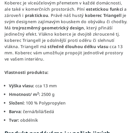
Koberec je víceúčelovým přemetem v každé domácnosti,
ale také v komerčních prostorách. Plní
estetickou funkci
a
zároveň i
praktickou
. Právě náš hustý
koberec Triangell
je
svým designem zajímavým kouskem do obýváku či chodby.
Má
trojrozměrný geometrický
design
, který přináší
jedinečný efekt. Vlákno koberce je dvojitě zkroucené tj.
koberec Triangell je odolnější proti oděru či slehnutí
vlákna. Triangell má
středně dlouhou délku
vlasu
cca 13
mm. Koberec vám umožňuje propojit jednotlivé prostory
ve vašem interiéru.
Vlastnosti produktu:
Výška vlasu:
cca 13 mm
2
Hmotnost/ m
:
2500 g
Složení:
100 % Polypropylen
Barva:
černá/bílá/šedá
Tvar:
obdélník