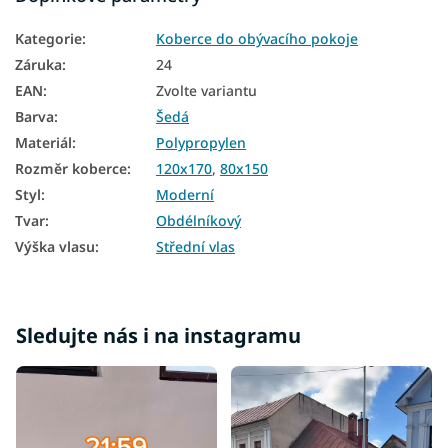
Koberce 120x170
Kategorie
:
Koberce do obývacího pokoje
Koberce 140x190
Záruka
:
24
Koberce 160x220
EAN
:
Zvolte variantu
Barva
:
Šedá
Materiál
:
Polypropylen
Rozměr koberce
:
120x170
,
80x150
Styl
:
Moderní
Tvar
:
Obdélníkový
Výška vlasu
:
Střední vlas
Sledujte nás i na instagramu