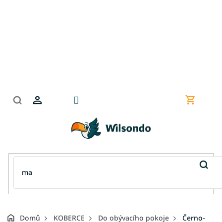
Přejít
na
obsah
Nákupní
košík
Domů
KOBERCE
Do obývacího pokoje
Černo-