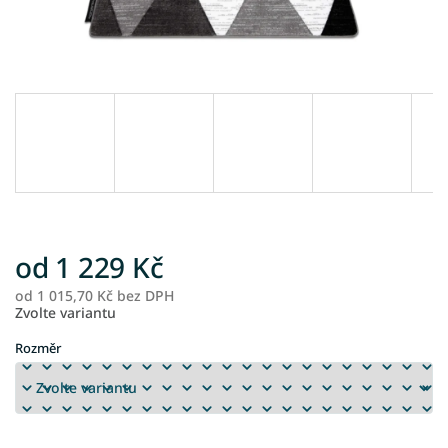
od
1 229 Kč
od
1 015,70 Kč
bez DPH
M
Zvolte variantu
ce
Rozměr