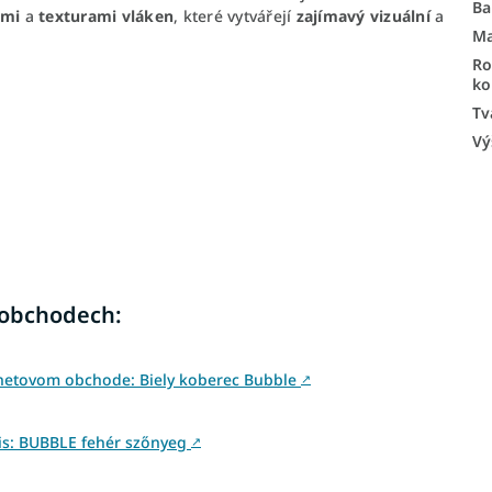
Ba
ami
a
texturami vláken
, které vytvářejí
zajímavý vizuální
a
Ma
R
ko
Tv
Vý
 obchodech:
rnetovom obchode: Biely koberec Bubble
↗
is: BUBBLE fehér szőnyeg
↗