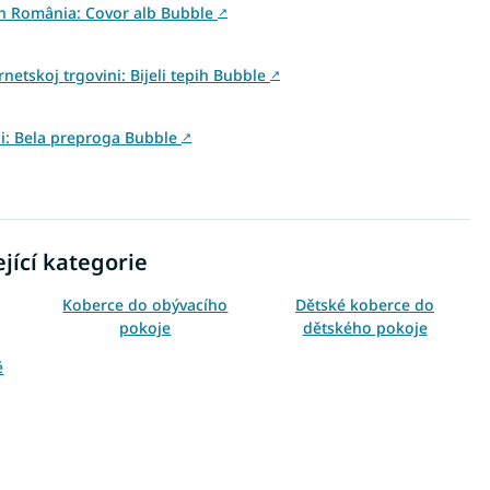
din România: Covor alb Bubble
↗
netskoj trgovini: Bijeli tepih Bubble
↗
ini: Bela preproga Bubble
↗
jící kategorie
Koberce do obývacího
Dětské koberce do
pokoje
dětského pokoje
ě
Koberce 80x150
Koberce 120x170
Koberce 200x290