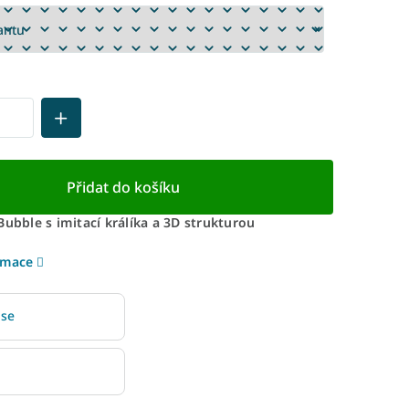
Přidat do košíku
Bubble s imitací králíka a 3D strukturou
rmace
 se