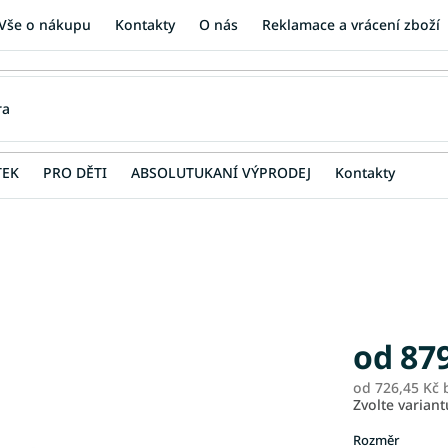
Vše o nákupu
Kontakty
O nás
Reklamace a vrácení zboží
TEK
PRO DĚTI
ABSOLUTUKANÍ VÝPRODEJ
Kontakty
od
87
od
726,45 Kč
b
Zvolte variant
Rozměr