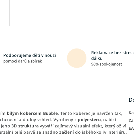
Reklamace bez stresu
Podporujeme děti v nouzi
dálku
pomocí darů a sbírek
96% spokojenost
D
Ka
aším
bílým kobercem Bubble
. Tento koberec je navržen tak,
 luxusní a útulný vzhled. Vyrobený z
polyesteru
, nabízí
Zá
. Jeho
3D struktura
vytváří zajímavý vizuální efekt, který oživí
E
rzální bílé barvě se snadno začlení do jakéhokoliv interiéru.