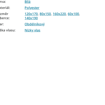
rva
:
Bílá
teriál
:
Polyester
ozměr
120x170
,
80x150
,
160x220
,
60x100
,
berce
:
140x190
ar
:
Obdélníkový
ška vlasu
:
Nízky vlas