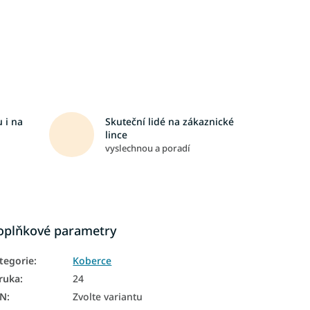
 i na
Skuteční lidé na zákaznické
lince
vyslechnou a poradí
oplňkové parametry
tegorie
:
Koberce
ruka
:
24
AN
:
Zvolte variantu