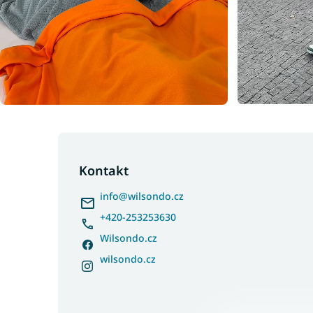
Z
á
p
Kontakt
a
info
@
wilsondo.cz
t
í
+420-253253630
Wilsondo.cz
wilsondo.cz