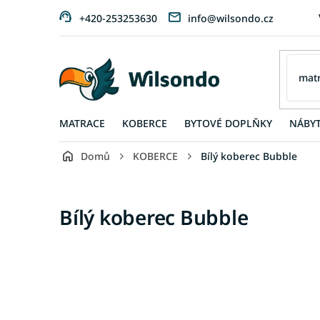
Přejít
+420-253253630
info@wilsondo.cz
na
obsah
MATRACE
KOBERCE
BYTOVÉ DOPLŇKY
NÁBY
Domů
KOBERCE
Bílý koberec Bubble
Bílý koberec Bubble