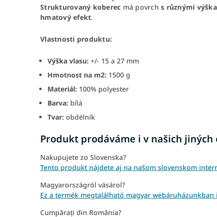
Strukturovaný koberec
má povrch
s různými výšk
hmatový efekt
.
Vlastnosti produktu:
Výška vlasu:
+/- 15 a 27 mm
Hmotnost na m2:
1500 g
Materiál:
100% polyester
Barva:
bílá
Tvar:
obdélník
Produkt prodáváme i v našich jiných
Nakupujete zo Slovenska?
Tento produkt nájdete aj na našom slovenskom inte
Magyarországról vásárol?
Ez a termék megtalálható magyar webáruházunkban 
Cumpărați din România?