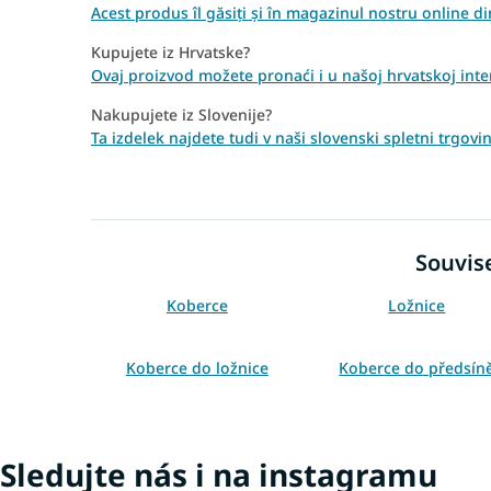
Acest produs îl găsiți și în magazinul nostru online 
Kupujete iz Hrvatske?
Ovaj proizvod možete pronaći i u našoj hrvatskoj inter
Nakupujete iz Slovenije?
Ta izdelek najdete tudi v naši slovenski spletni trgov
Souvise
Koberce
Ložnice
Koberce do ložnice
Koberce do předsín
Bílé koberce
Koberce 60x100
Koberce 140x190
Koberce 160x220
Sledujte nás i na instagramu