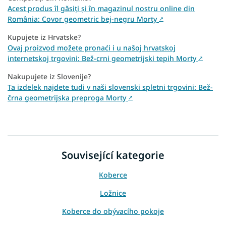
Acest produs îl găsiți și în magazinul nostru online din
România: Covor geometric bej-negru Morty
↗
Kupujete iz Hrvatske?
Ovaj proizvod možete pronaći i u našoj hrvatskoj
internetskoj trgovini: Bež-crni geometrijski tepih Morty
↗
Nakupujete iz Slovenije?
Ta izdelek najdete tudi v naši slovenski spletni trgovini: Bež-
črna geometrijska preproga Morty
↗
Související kategorie
Koberce
Ložnice
Koberce do obývacího pokoje