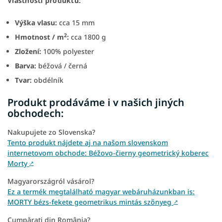
Vlastnosti produktu:
Výška vlasu:
cca 15 mm
2
Hmotnost / m
:
cca 1800 g
Zložení:
100% polyester
Barva:
béžová / černá
Tvar:
obdélník
Produkt prodáváme i v našich jiných
obchodech:
Nakupujete zo Slovenska?
Tento produkt nájdete aj na našom slovenskom
internetovom obchode: Béžovo-čierny geometrický koberec
Morty
↗
Magyarországról vásárol?
Ez a termék megtalálható magyar webáruházunkban is:
MORTY bézs-fekete geometrikus mintás szőnyeg
↗
Cumpărați din România?