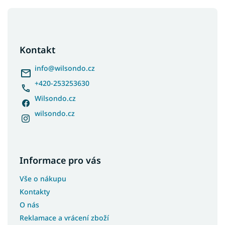
Z
á
p
a
Kontakt
t
í
info
@
wilsondo.cz
+420-253253630
Wilsondo.cz
wilsondo.cz
Informace pro vás
Vše o nákupu
Kontakty
O nás
Reklamace a vrácení zboží