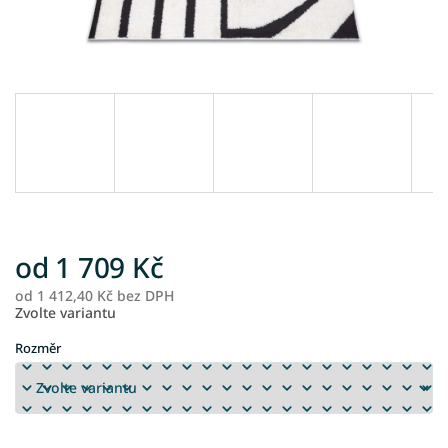
od
1 709 Kč
od
1 412,40 Kč
bez DPH
M
Zvolte variantu
ce
Rozměr