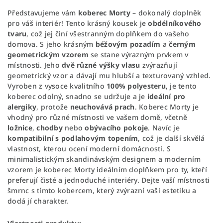
Představujeme vám
koberec Morty
– dokonalý doplněk
pro váš interiér! Tento krásný kousek je
obdélníkového
tvaru
, což jej činí všestranným doplňkem do vašeho
domova. S jeho krásným
béžovým pozadím
a
černým
geometrickým vzorem
se stane výrazným prvkem v
místnosti. Jeho
dvě různé výšky vlasu
zvýrazňují
geometrický vzor a dávají mu hlubší a texturovaný vzhled.
Vyroben z vysoce kvalitního
100% polyesteru
, je tento
koberec odolný, snadno se udržuje a je
ideální pro
alergiky
, protože
neuchovává prach
. Koberec Morty je
vhodný pro různé místnosti ve vašem domě, včetně
ložnice
,
chodby
nebo
obývacího pokoje
. Navíc je
kompatibilní s podlahovým topením
, což je další skvělá
vlastnost, kterou ocení moderní domácnosti. S
minimalistickým skandinávským designem a moderním
vzorem je koberec Morty ideálním doplňkem pro ty, kteří
preferují čisté a jednoduché interiéry. Dejte vaší místnosti
šmrnc s tímto kobercem, který zvýrazní vaši estetiku a
dodá jí charakter.