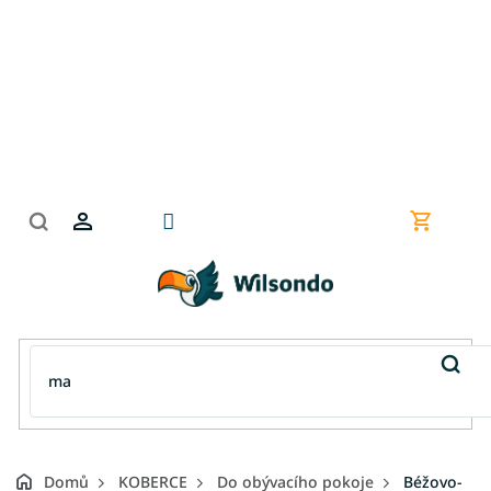
Přejít
na
obsah
Nákupní
košík
Domů
KOBERCE
Do obývacího pokoje
Béžovo-