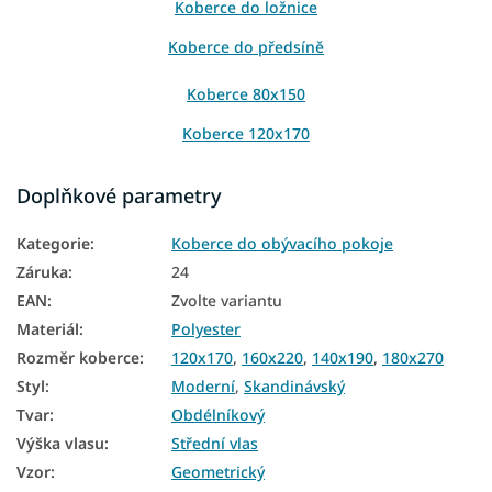
Koberce do ložnice
Koberce do předsíně
Koberce 80x150
Koberce 120x170
Koberce 140x190
Doplňkové parametry
Koberce 160x220
Kategorie
:
Koberce do obývacího pokoje
Koberce 200x290
Záruka
:
24
Koberce 240x330
EAN
:
Zvolte variantu
Materiál
:
Polyester
Rozměr koberce
:
120x170
,
160x220
,
140x190
,
180x270
Styl
:
Moderní
,
Skandinávský
Tvar
:
Obdélníkový
Výška vlasu
:
Střední vlas
Vzor
:
Geometrický