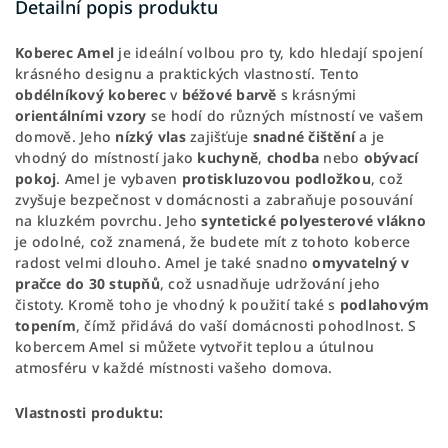
Detailní popis produktu
Koberec Amel
je ideální volbou pro ty, kdo hledají spojení
krásného designu a praktických vlastností. Tento
obdélníkový koberec
v
béžové barvě
s krásnými
orientálními vzory
se hodí do různých místností ve vašem
domově. Jeho
nízký vlas
zajišťuje
snadné čištění
a je
vhodný do místností jako
kuchyně
,
chodba
nebo
obývací
pokoj
. Amel je vybaven
protiskluzovou podložkou
, což
zvyšuje bezpečnost v domácnosti a zabraňuje posouvání
na kluzkém povrchu. Jeho
syntetické polyesterové vlákno
je odolné, což znamená, že budete mít z tohoto koberce
radost velmi dlouho. Amel je také snadno
omyvatelný v
pračce do 30 stupňů
, což usnadňuje udržování jeho
čistoty. Kromě toho je vhodný k použití také s
podlahovým
topením
, čímž přidává do vaší domácnosti pohodlnost. S
kobercem Amel si můžete vytvořit teplou a útulnou
atmosféru v každé místnosti vašeho domova.
Vlastnosti produktu: