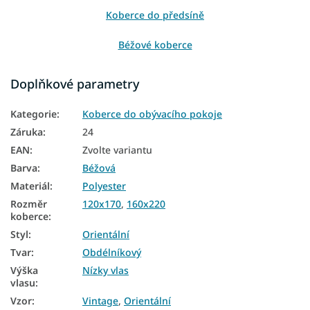
Koberce do předsíně
Béžové koberce
Koberce 80x150
Doplňkové parametry
Koberce 120x170
Kategorie
:
Koberce do obývacího pokoje
Koberce 160x220
Záruka
:
24
EAN
:
Zvolte variantu
Barva
:
Béžová
Materiál
:
Polyester
Rozměr
120x170
,
160x220
koberce
:
Styl
:
Orientální
Tvar
:
Obdélníkový
Výška
Nízky vlas
vlasu
:
Vzor
:
Vintage
,
Orientální