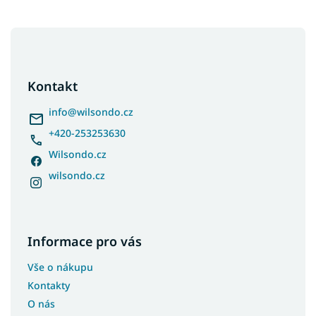
Z
á
p
a
Kontakt
t
í
info
@
wilsondo.cz
+420-253253630
Wilsondo.cz
wilsondo.cz
Informace pro vás
Vše o nákupu
Kontakty
O nás