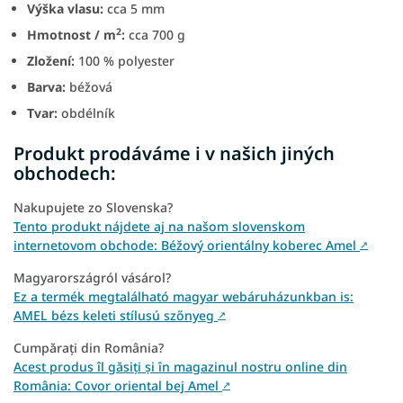
Výška vlasu:
cca 5 mm
2
Hmotnost / m
:
cca 700 g
Zložení:
100 % polyester
Barva:
béžová
Tvar:
obdélník
Produkt prodáváme i v našich jiných
obchodech:
Nakupujete zo Slovenska?
Tento produkt nájdete aj na našom slovenskom
internetovom obchode: Béžový orientálny koberec Amel
↗
Magyarországról vásárol?
Ez a termék megtalálható magyar webáruházunkban is:
AMEL bézs keleti stílusú szőnyeg
↗
Cumpărați din România?
Acest produs îl găsiți și în magazinul nostru online din
România: Covor oriental bej Amel
↗