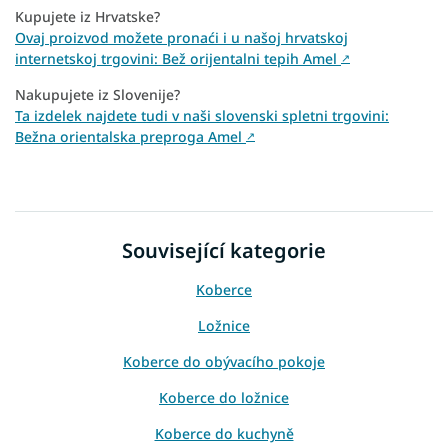
Kupujete iz Hrvatske?
Ovaj proizvod možete pronaći i u našoj hrvatskoj
internetskoj trgovini: Bež orijentalni tepih Amel
↗
Nakupujete iz Slovenije?
Ta izdelek najdete tudi v naši slovenski spletni trgovini:
Bežna orientalska preproga Amel
↗
Související kategorie
Koberce
Ložnice
Koberce do obývacího pokoje
Koberce do ložnice
Koberce do kuchyně