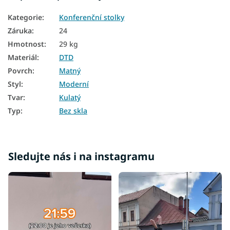
Kategorie
:
Konferenční stolky
Záruka
:
24
Hmotnost
:
29 kg
Materiál
:
DTD
Povrch
:
Matný
Styl
:
Moderní
Tvar
:
Kulatý
Typ
:
Bez skla
Sledujte nás i na instagramu