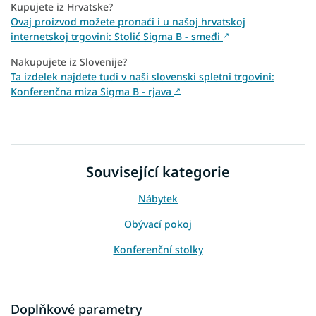
Kupujete iz Hrvatske?
Ovaj proizvod možete pronaći i u našoj hrvatskoj
internetskoj trgovini: Stolić Sigma B - smeđi
↗
Nakupujete iz Slovenije?
Ta izdelek najdete tudi v naši slovenski spletni trgovini:
Konferenčna miza Sigma B - rjava
↗
Související kategorie
Nábytek
Obývací pokoj
Konferenční stolky
Doplňkové parametry