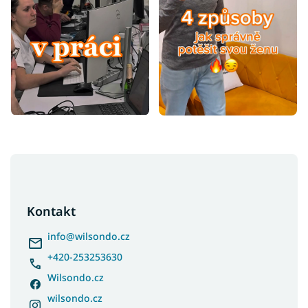
Z
á
p
a
Kontakt
t
í
info
@
wilsondo.cz
+420-253253630
Wilsondo.cz
wilsondo.cz