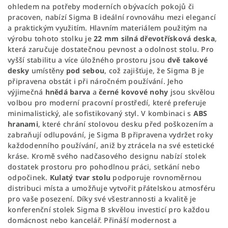
ohledem na potřeby moderních obývacích pokojů či
pracoven, nabízí Sigma B ideální rovnováhu mezi elegancí
a praktickým využitím. Hlavním materiálem použitým na
výrobu tohoto stolku je
22 mm silná dřevotřísková deska
,
která zaručuje dostatečnou pevnost a odolnost stolu. Pro
vyšší stabilitu a více úložného prostoru jsou
dvě takové
desky
umístěny
pod sebou
, což zajišťuje, že Sigma B je
připravena obstát i při náročném používání. Jeho
výjimečná
hnědá barva
a
černé kovové nohy
jsou skvělou
volbou pro moderní pracovní prostředí, které preferuje
minimalistický, ale sofistikovaný styl. V kombinaci s
ABS
hranami
, které chrání stolovou desku před poškozením a
zabraňují odlupování, je Sigma B připravena vydržet roky
každodenního používání, aniž by ztrácela na své estetické
kráse. Kromě svého nadčasového designu nabízí stolek
dostatek prostoru pro pohodlnou práci, setkání nebo
odpočinek.
Kulatý tvar stolu
podporuje rovnoměrnou
distribuci místa a umožňuje vytvořit přátelskou atmosféru
pro vaše posezení. Díky své všestrannosti a kvalitě je
konferenční stolek Sigma B skvělou investicí pro každou
domácnost nebo kancelář. Přináší modernost a