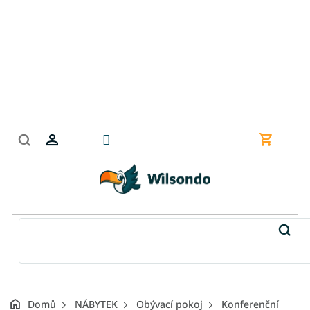
Přejít
na
obsah
Nákupní
košík
Domů
NÁBYTEK
Obývací pokoj
Konferenční