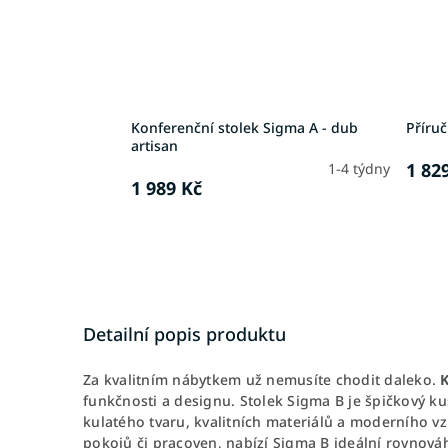
Konferenční stolek Sigma A - dub
Příruč
artisan
1 82
1-4 týdny
1 989 Kč
Detailní popis produktu
Za kvalitním nábytkem už nemusíte chodit daleko.
K
funkčnosti a designu. Stolek Sigma B je špičkový k
kulatého tvaru, kvalitních materiálů a moderního 
pokojů či pracoven, nabízí Sigma B ideální rovnová