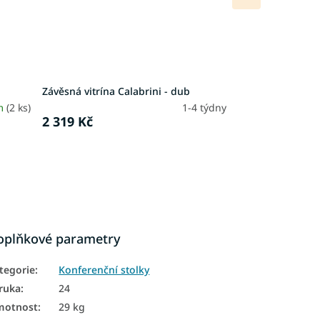
produkt
Závěsná vitrína Calabrini - dub
m
(2 ks)
1-4 týdny
2 319 Kč
oplňkové parametry
tegorie
:
Konferenční stolky
ruka
:
24
motnost
:
29 kg