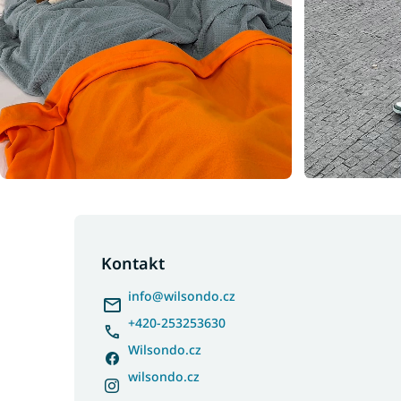
Z
á
p
Kontakt
a
info
@
wilsondo.cz
t
í
+420-253253630
Wilsondo.cz
wilsondo.cz