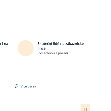
 i na
Skuteční lidé na zákaznické
lince
vyslechnou a poradí
Více barev
Další