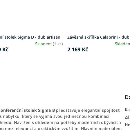
ní stolek Sigma D - dub artisan
Závěsná skříňka Calabrini - dub
Skladem
(1 ks)
Sklade
9 Kč
2 169 Kč
D
Ka
onferenční stolek Sigma B
představuje elegantní spojitost
us nábytku, který se vyjímá svou jedinečnou kombinací
Zá
vzhledu. Navržen s ohledem na potřeby moderních obývacích
H
hu mezi elegancí a praktickým využitím. Hlavním materiálem