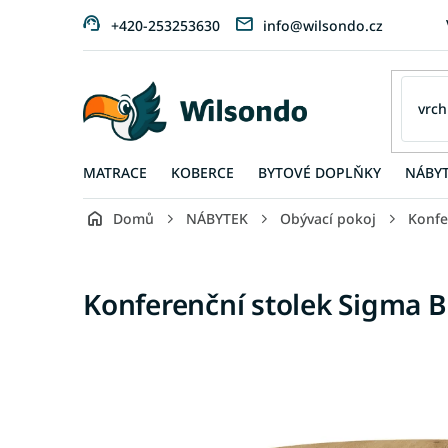
Přejít
+420-253253630
info@wilsondo.cz
na
obsah
MATRACE
KOBERCE
BYTOVÉ DOPLŇKY
NÁBY
Domů
NÁBYTEK
Obývací pokoj
Konfe
Konferenční stolek Sigma B 