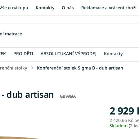
Vše o nákupu
Kontakty
O nás
Reklamace a vrácení zboží
TEK
PRO DĚTI
ABSOLUTUKANÍ VÝPRODEJ
Kontakty
renční stolky
Konferenční stolek Sigma B - dub artisan
- dub artisan
GB99666
2 929 
2 420,66 Kč b
Skladem
(2 ks