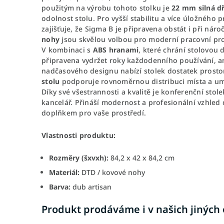
použitým na výrobu tohoto stolku je
22 mm silná d
odolnost stolu. Pro vyšší stabilitu a více úložného 
zajišťuje, že Sigma B je připravena obstát i při ná
nohy
jsou skvělou volbou pro moderní pracovní prostř
V kombinaci s
ABS hranami
, které chrání stolovou
připravena vydržet roky každodenního používání, an
nadčasového designu nabízí stolek dostatek prost
stolu
podporuje rovnoměrnou distribuci místa a umo
Díky své všestrannosti a kvalitě je konferenční sto
kancelář. Přináší modernost a profesionální vzhled 
doplňkem pro vaše prostředí.
Vlastnosti produktu:
Rozměry (šxvxh):
84,2 x 42 x 84,2 cm
Materiál:
DTD / kovové nohy
Barva:
dub artisan
Produkt prodáváme i v našich jiných