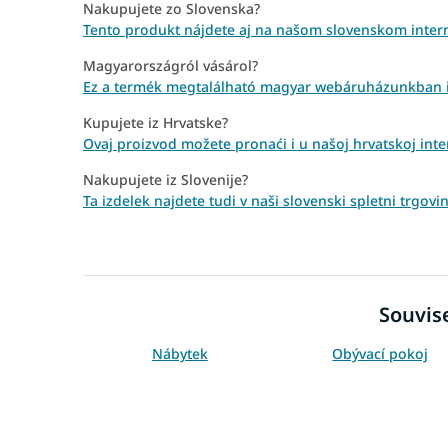
Nakupujete zo Slovenska?
Tento produkt nájdete aj na našom slovenskom inter
Magyarországról vásárol?
Ez a termék megtalálható magyar webáruházunkban is
Kupujete iz Hrvatske?
Ovaj proizvod možete pronaći i u našoj hrvatskoj inter
Nakupujete iz Slovenije?
Ta izdelek najdete tudi v naši slovenski spletni trgovi
Souvise
Nábytek
Obývací pokoj