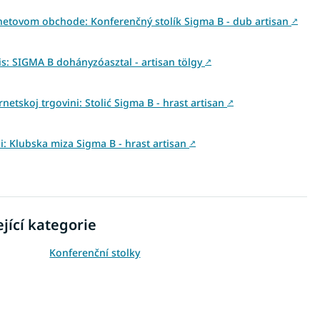
netovom obchode: Konferenčný stolík Sigma B - dub artisan
↗
: SIGMA B dohányzóasztal - artisan tölgy
↗
netskoj trgovini: Stolić Sigma B - hrast artisan
↗
ni: Klubska miza Sigma B - hrast artisan
↗
jící kategorie
Konferenční stolky