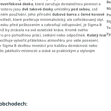
Ba
řevotřísková deska
, která zaručuje dostatečnou pevnost a
Ma
prostoru jsou
dvě takové desky
umístěny
pod sebou
, což
ročném používání. Jeho přírodní
dubová barva
a
černé kovové
Po
edí, které preferuje minimalistický, ale sofistikovaný styl.
St
 desku před poškozením a zabraňují odlupování, je Sigma B
Tv
iž by ztrácela na své estetické kráse. Kromě svého
Ty
oru pro pohodlnou práci, setkání nebo odpočinek.
Kulatý tvar
žňuje vytvořit přátelskou atmosféru pro vaše posezení.
lek Sigma B skvělou investicí pro každou domácnost nebo
do jakékoliv místnosti a stává se praktickým a stylovým
 obchodech: