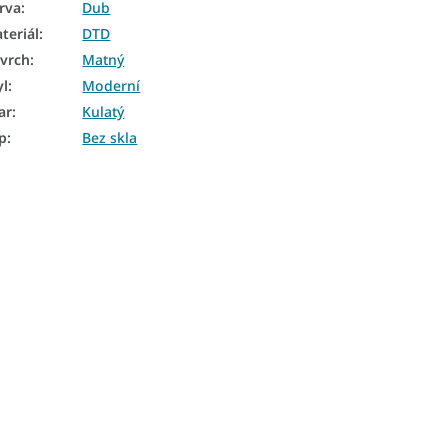
rva
:
Dub
teriál
:
DTD
vrch
:
Matný
yl
:
Moderní
ar
:
Kulatý
p
:
Bez skla