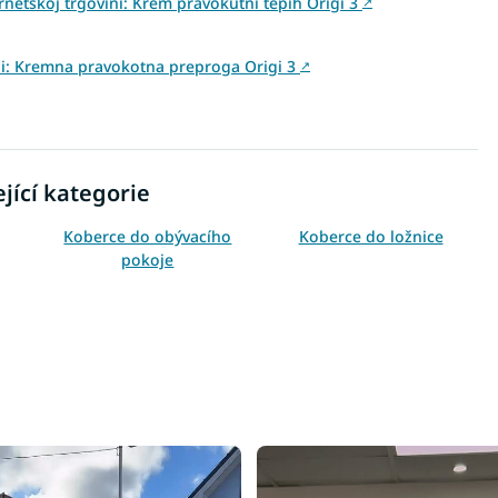
rnetskoj trgovini: Krem pravokutni tepih Origi 3
↗
vini: Kremna pravokotna preproga Origi 3
↗
jící kategorie
Koberce do obývacího
Koberce do ložnice
pokoje