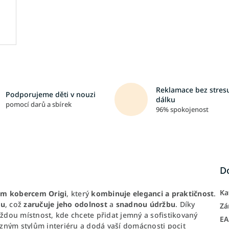
Reklamace bez stresu
Podporujeme děti v nouzi
dálku
pomocí darů a sbírek
96% spokojenost
D
Ka
m kobercem Origi
, který
kombinuje eleganci a praktičnost
.
nu
, což
zaručuje jeho odolnost
a
snadnou údržbu
. Díky
Zá
dou místnost, kde chcete přidat jemný a sofistikovaný
E
zným stylům interiéru a dodá vaší domácnosti pocit