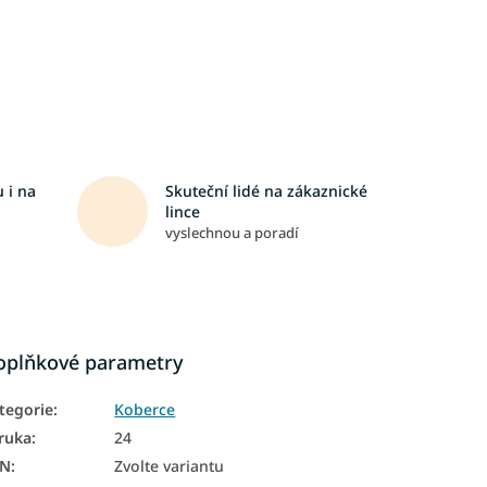
 i na
Skuteční lidé na zákaznické
lince
vyslechnou a poradí
oplňkové parametry
tegorie
:
Koberce
ruka
:
24
AN
:
Zvolte variantu