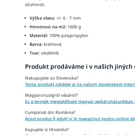
útulnosti.
Výška vlasu:
+/- 6 - 7 mm
Hmotnost na m2:
1600 g
Materiál:
100% polypropylen
Barva:
krémová
Tvar:
obdélník
Produkt prodáváme i v našich jiných
Nakupujete zo Slovenska?
Tento produkt nájdete aj na našom slovenskom inte
Magyarországról vásárol?
Ez a termék megtalálható magyar webáruházunkban i
Cumpărați din România?
Acest produs îl găsiți și în magazinul nostru online
Kupujete iz Hrvatske?