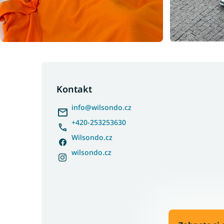
Z
á
p
Kontakt
a
info
@
wilsondo.cz
t
í
+420-253253630
Wilsondo.cz
wilsondo.cz