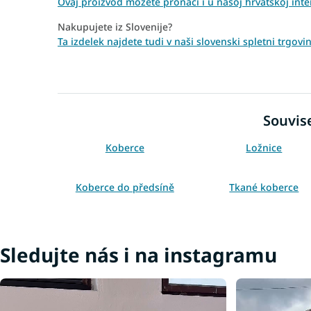
Ovaj proizvod možete pronaći i u našoj hrvatskoj inte
Nakupujete iz Slovenije?
Ta izdelek najdete tudi v naši slovenski spletni trgo
Souvise
Koberce
Ložnice
Koberce do předsíně
Tkané koberce
Krémové koberce
Sledujte nás i na instagramu