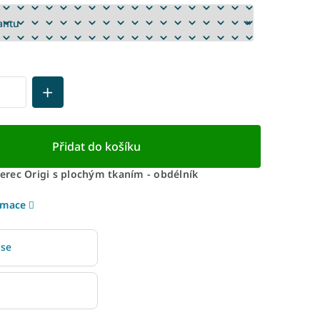
Přidat do košíku
rec Origi s plochým tkaním - obdélník
rmace
 se