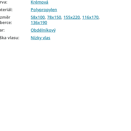
rva
:
Krémová
teriál
:
Polypropylen
ozměr
58x100
,
78x150
,
155x220
,
116x170
,
berce
:
136x190
ar
:
Obdélníkový
ška vlasu
:
Nízky vlas