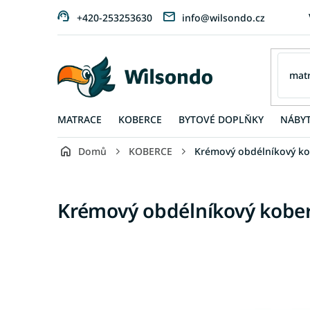
Přejít
+420-253253630
info@wilsondo.cz
na
obsah
MATRACE
KOBERCE
BYTOVÉ DOPLŇKY
NÁBY
Domů
KOBERCE
Krémový obdélníkový ko
Krémový obdélníkový kober