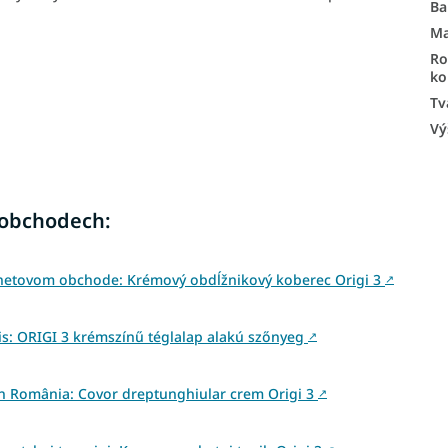
Ba
Ma
R
ko
Tv
Vý
 obchodech:
rnetovom obchode: Krémový obdĺžnikový koberec Origi 3
↗
s: ORIGI 3 krémszínű téglalap alakú szőnyeg
↗
 din România: Covor dreptunghiular crem Origi 3
↗