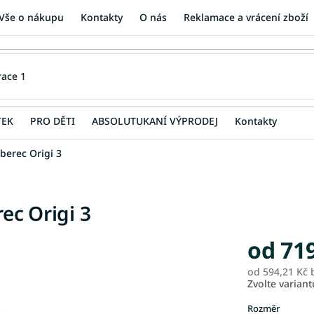
Vše o nákupu
Kontakty
O nás
Reklamace a vrácení zboží
TEK
PRO DĚTI
ABSOLUTUKANÍ VÝPRODEJ
Kontakty
berec Origi 3
ec Origi 3
od
71
od
594,21 Kč
b
Zvolte variant
Rozměr