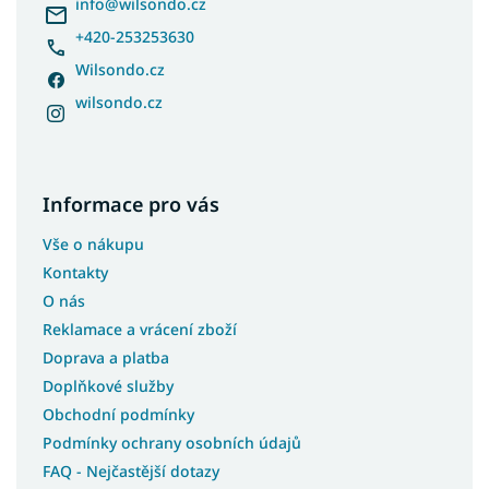
í
info
@
wilsondo.cz
+420-253253630
Wilsondo.cz
wilsondo.cz
Informace pro vás
Vše o nákupu
Kontakty
O nás
Reklamace a vrácení zboží
Doprava a platba
Doplňkové služby
Obchodní podmínky
Podmínky ochrany osobních údajů
FAQ - Nejčastější dotazy