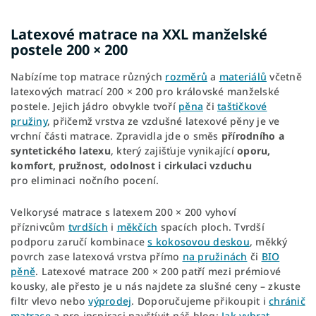
Latexové matrace na XXL manželské
postele 200 × 200
Nabízíme top matrace různých
rozměrů
a
materiálů
včetně
latexových matrací 200 × 200 pro královské manželské
postele. Jejich jádro obvykle tvoří
pěna
či
taštičkové
pružiny
, přičemž vrstva ze vzdušné latexové pěny je ve
vrchní části matrace. Zpravidla jde o směs
přírodního a
syntetického latexu
, který zajišťuje vynikající
oporu,
komfort, pružnost, odolnost i cirkulaci vzduchu
pro eliminaci nočního pocení.
Velkorysé matrace s latexem 200 × 200 vyhoví
příznivcům
tvrdších
i
měkčích
spacích ploch. Tvrdší
podporu zaručí kombinace
s kokosovou deskou
, měkký
povrch zase latexová vrstva přímo
na pružinách
či
BIO
pěně
.
Latexové matrace 200 × 200 patří mezi prémiové
kousky, ale přesto je u nás najdete za slušné ceny – zkuste
filtr vlevo nebo
výprodej
. Doporučujeme přikoupit i
chránič
matrace
a pro inspiraci navštívit náš blog:
Jak vybrat