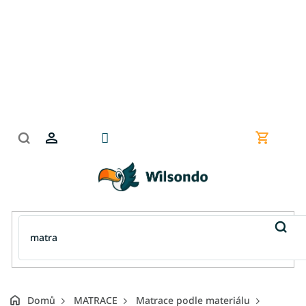
Přejít
na
obsah
Nákupní
košík
Domů
MATRACE
Matrace podle materiálu