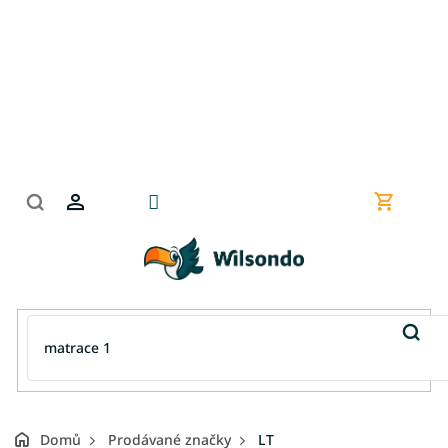
Přejít
na
obsah
Nákupní
košík
Domů
Prodávané značky
LT