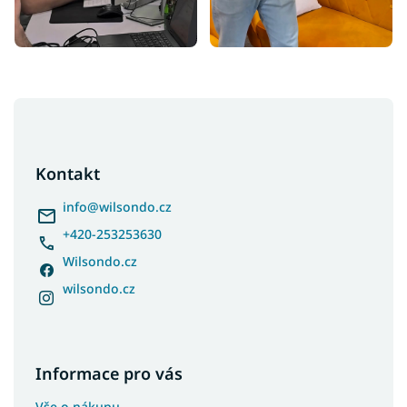
Z
á
p
a
Kontakt
t
í
info
@
wilsondo.cz
+420-253253630
Wilsondo.cz
wilsondo.cz
Informace pro vás
Vše o nákupu