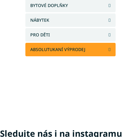
a
BYTOVÉ DOPLŇKY
n
e
NÁBYTEK
l
PRO DĚTI
ABSOLUTUKANÍ VÝPRODEJ
Sledujte nás i na instagramu