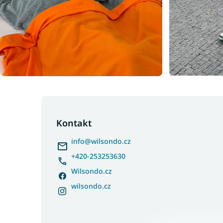
Z
á
p
Kontakt
a
info
@
wilsondo.cz
t
í
+420-253253630
Wilsondo.cz
wilsondo.cz