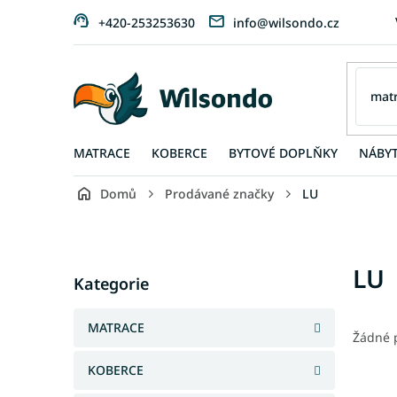
Přejít
+420-253253630
info@wilsondo.cz
na
obsah
MATRACE
KOBERCE
BYTOVÉ DOPLŇKY
NÁBY
Domů
Prodávané značky
LU
P
o
s
Přeskočit
LU
t
Kategorie
kategorie
r
a
MATRACE
n
Žádné 
n
KOBERCE
í
p