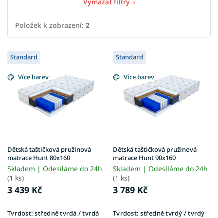
Vymazat filtry
Položek k zobrazení:
2
V
Standard
Standard
ý
p
Více barev
Více barev
i
s
p
r
o
d
u
Dětská taštičková pružinová
Dětská taštičková pružinová
k
matrace Hunt 80x160
matrace Hunt 90x160
t
Skladem | Odesíláme do 24h
Skladem | Odesíláme do 24h
ů
(1 ks)
(1 ks)
3 439 Kč
3 789 Kč
Tvrdost:
středně tvrdá / tvrdá
Tvrdost:
středně tvrdý / tvrdý