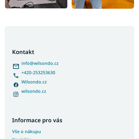
Z
á
p
a
Kontakt
t
í
info
@
wilsondo.cz
+420-253253630
Wilsondo.cz
wilsondo.cz
Informace pro vás
Vše o nákupu