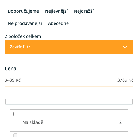
Ř
a
Doporučujeme
Nejlevnější
Nejdražší
z
e
Nejprodávanější
Abecedně
n
í
2
položek celkem
p
Zavřít filtr
r
o
d
Cena
u
k
3439
Kč
3789
Kč
t
ů
Na skladě
2