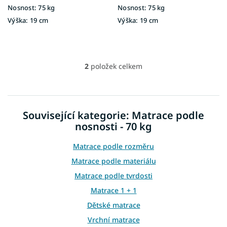
Nosnost:
75 kg
Nosnost:
75 kg
Výška:
19 cm
Výška:
19 cm
2
položek celkem
O
v
l
á
d
Související kategorie: Matrace podle
a
nosnosti - 70 kg
c
í
p
Matrace podle rozměru
r
Matrace podle materiálu
v
k
Matrace podle tvrdosti
y
Matrace 1 + 1
v
ý
Dětské matrace
p
Vrchní matrace
i