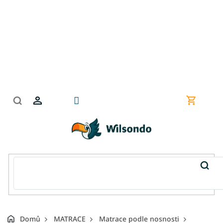
Přejít
na
obsah
Nákupní
košík
Domů
MATRACE
Matrace podle nosnosti