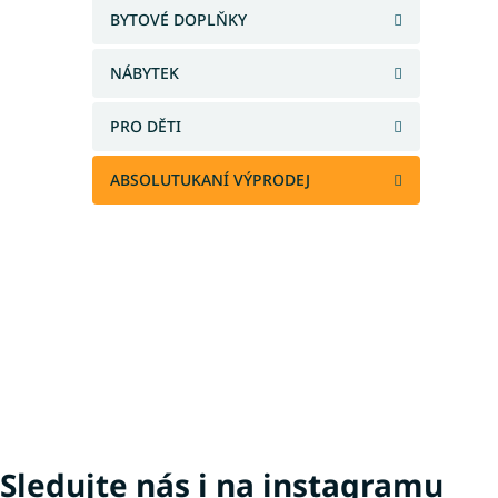
a
BYTOVÉ DOPLŇKY
n
e
NÁBYTEK
l
PRO DĚTI
ABSOLUTUKANÍ VÝPRODEJ
Sledujte nás i na instagramu