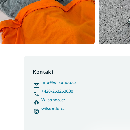
Z
á
p
Kontakt
a
info
@
wilsondo.cz
t
í
+420-253253630
Wilsondo.cz
wilsondo.cz