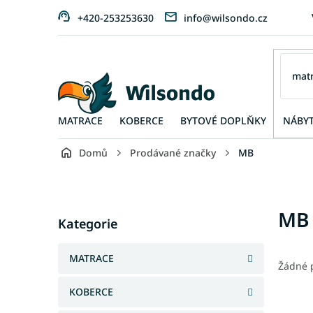
Přejít
+420-253253630
info@wilsondo.cz
na
obsah
MATRACE
KOBERCE
BYTOVÉ DOPLŇKY
NÁBY
Domů
Prodávané značky
MB
P
o
s
Přeskočit
MB
t
Kategorie
kategorie
r
a
MATRACE
n
Žádné 
n
KOBERCE
í
p