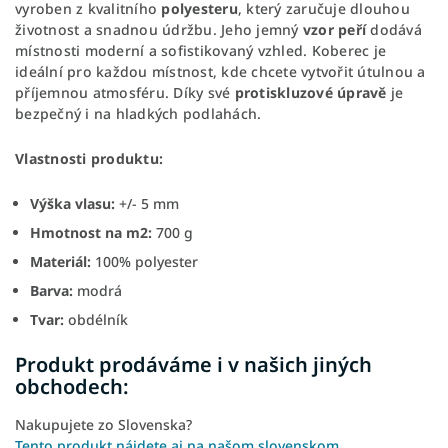
vyroben z kvalitního
polyesteru
, který zaručuje dlouhou
životnost a snadnou údržbu. Jeho jemný
vzor peří
dodává
místnosti moderní a sofistikovaný vzhled. Koberec je
ideální pro každou místnost, kde chcete vytvořit útulnou a
příjemnou atmosféru. Díky své
protiskluzové úpravě
je
bezpečný i na hladkých podlahách.
Vlastnosti produktu:
Výška vlasu:
+/- 5 mm
Hmotnost na m2:
700 g
Materiál:
100% polyester
Barva:
modrá
Tvar:
obdélník
Produkt prodáváme i v našich jiných
obchodech:
Nakupujete zo Slovenska?
Tento produkt nájdete aj na našom slovenskom