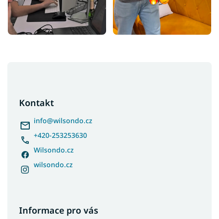
Z
á
p
a
Kontakt
t
í
info
@
wilsondo.cz
+420-253253630
Wilsondo.cz
wilsondo.cz
Informace pro vás