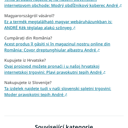
internetovom obchode: Modrý obdĺžnikový koberec André
↗
Magyarországról vásárol?
Ez a termék megtalálható magyar webáruházunkban is:
ANDRÉ Kék téglalap alakú szőnyeg
↗
Cumpărați din România?
Acest produs îl găsiți și în magazinul nostru online din
România: Covor dreptunghiular albastru André
↗
Kupujete iz Hrvatske?
Ovaj proizvod možete pronaći i u našoj hrvatskoj
internetskoj trgovini: Plavi pravokutni tepih André
↗
Nakupujete iz Slovenije?
Ta izdelek najdete tudi v naši slovenski spletni trgovini:
Moder pravokotni tepih André
↗
Související kategorie