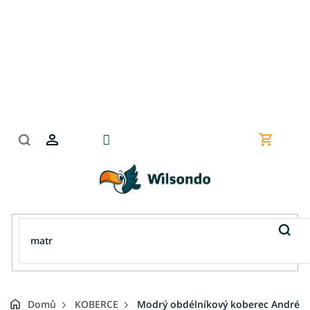
Přejít
na
obsah
Nákupní
košík
Domů
KOBERCE
Modrý obdélníkový koberec André