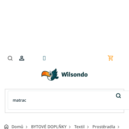
Přejít
na
obsah
Nákupní
košík
Domů
BYTOVÉ DOPLŇKY
Textil
Prostěradla