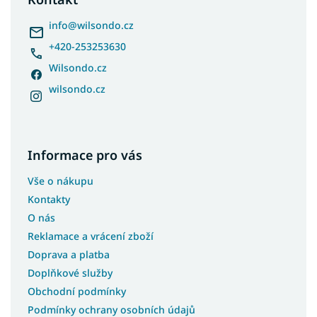
t
í
info
@
wilsondo.cz
+420-253253630
Wilsondo.cz
wilsondo.cz
Informace pro vás
Vše o nákupu
Kontakty
O nás
Reklamace a vrácení zboží
Doprava a platba
Doplňkové služby
Obchodní podmínky
Podmínky ochrany osobních údajů