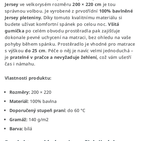
Jersey
ve velkorysém rozměru
200 × 220 cm
je tou
správnou volbou. Je vyrobené z prvotřídní
100% bavlněné
Jersey pleteniny.
Díky tomuto kvalitnímu materiálu si
budete užívat komfortní spánek po celou noc.
Všitá
gumička
po celém obvodu prostěradla pak zajišťuje
dokonale pevné uchycení na matraci, bez ohledu na vaše
pohyby během spánku. Prostěradlo je vhodné pro matrace
s výškou
do 25 cm
. Péče o něj je navíc velmi jednoduchá –
je
pratelné v pračce
a nevyžaduje žehlení,
což vám ušetří
čas i námahu.
Vlastnosti produktu:
Rozměry:
200 × 220
Materiál:
100% bavlna
Doporučený stupeň praní:
do 60 °C
Gramáž:
140 g/m2
Barva:
bílá