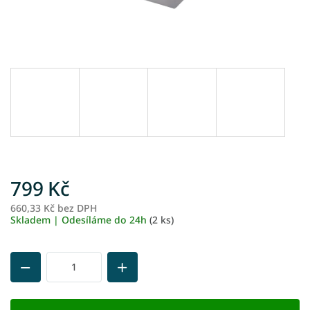
799 Kč
660,33 Kč bez DPH
M
Skladem | Odesíláme do 24h
(2 ks)
ce