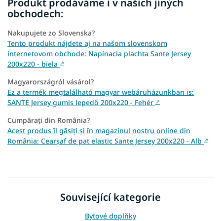
Produkt prodáváme i v našich jiných
obchodech:
Nakupujete zo Slovenska?
Tento produkt nájdete aj na našom slovenskom
internetovom obchode: Napínacia plachta Sante Jersey
200x220 - biela
↗
Magyarországról vásárol?
Ez a termék megtalálható magyar webáruházunkban is:
SANTE Jersey gumis lepedő 200x220 - Fehér
↗
Cumpărați din România?
Acest produs îl găsiți și în magazinul nostru online din
România: Cearșaf de pat elastic Sante Jersey 200x220 - Alb
↗
Související kategorie
Bytové doplňky