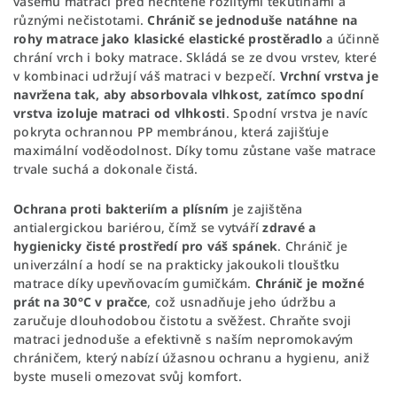
vašemu matraci před nechtěně rozlitými tekutinami a
různými nečistotami.
Chránič se jednoduše natáhne na
rohy matrace jako klasické elastické prostěradlo
a účinně
chrání vrch i boky matrace. Skládá se ze dvou vrstev, které
v kombinaci udržují váš matraci v bezpečí.
Vrchní vrstva je
navržena tak, aby absorbovala vlhkost, zatímco spodní
vrstva izoluje matraci od vlhkosti
. Spodní vrstva je navíc
pokryta ochrannou PP membránou, která zajišťuje
maximální voděodolnost. Díky tomu zůstane vaše matrace
trvale suchá a dokonale čistá.
Ochrana proti bakteriím a plísním
je zajištěna
antialergickou bariérou, čímž se vytváří
zdravé a
hygienicky čisté prostředí pro váš spánek
. Chránič je
univerzální a hodí se na prakticky jakoukoli tloušťku
matrace díky upevňovacím gumičkám.
Chránič je možné
prát na 30°C v pračce
, což usnadňuje jeho údržbu a
zaručuje dlouhodobou čistotu a svěžest. Chraňte svoji
matraci jednoduše a efektivně s naším nepromokavým
chráničem, který nabízí úžasnou ochranu a hygienu, aniž
byste museli omezovat svůj komfort.