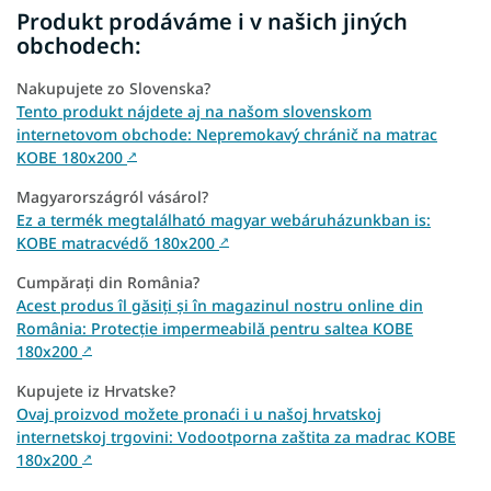
Produkt prodáváme i v našich jiných
obchodech:
Nakupujete zo Slovenska?
Tento produkt nájdete aj na našom slovenskom
internetovom obchode: Nepremokavý chránič na matrac
KOBE 180x200
↗
Magyarországról vásárol?
Ez a termék megtalálható magyar webáruházunkban is:
KOBE matracvédő 180x200
↗
Cumpărați din România?
Acest produs îl găsiți și în magazinul nostru online din
România: Protecție impermeabilă pentru saltea KOBE
180x200
↗
Kupujete iz Hrvatske?
Ovaj proizvod možete pronaći i u našoj hrvatskoj
internetskoj trgovini: Vodootporna zaštita za madrac KOBE
180x200
↗