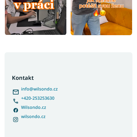
Z
á
p
a
Kontakt
t
í
info
@
wilsondo.cz
+420-253253630
Wilsondo.cz
wilsondo.cz