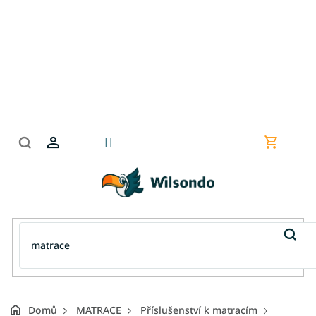
Přejít
na
obsah
Nákupní
košík
Domů
MATRACE
Příslušenství k matracím