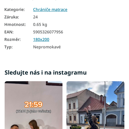
Kategorie
:
Chrániče matrace
Záruka
:
24
Hmotnost
:
0.65 kg
EAN
:
5905326077956
Rozměr
:
180x200
Typ
:
Nepromokavé
Sledujte nás i na instagramu