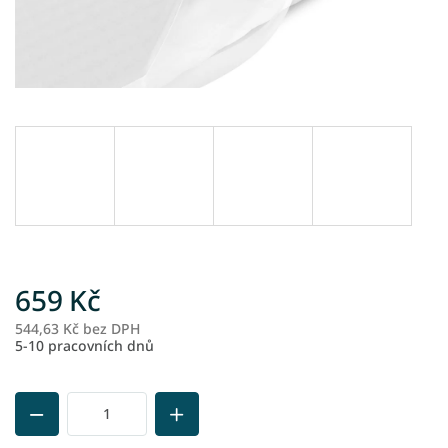
659 Kč
544,63 Kč bez DPH
M
5-10 pracovních dnů
ce