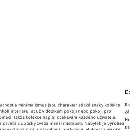
D
Ka
chost a minimalismus jsou charakteristické znaky kolekce
koli interiéru, ať už v dětském pokoji nebo pokoji pro
Zá
aci, takže kolekce naplní očekávání každého uživatele.
H
osvětlí a opticky zvětší menší místnosti. Nábytek je
vyroben
Ba
á je odolná proti poškrábání, poškození, vlhkosti a vysoké