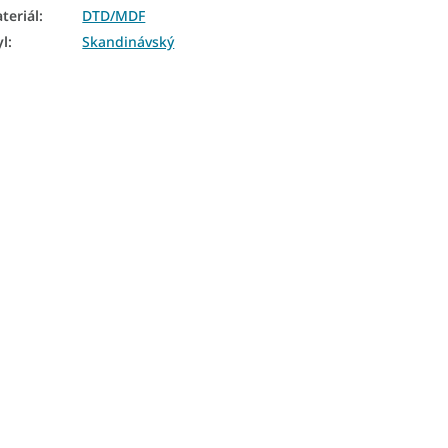
teriál
:
DTD/MDF
yl
:
Skandinávský