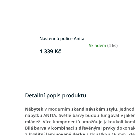
Nástěnná police Anita
Skladem
(4 ks)
1 339 Kč
Detailní popis produktu
Nábytek
v moderním
skandinávském stylu.
Jednodu
nábytku ANITA. Světlé barvy budou fungovat v jakém
mládež. Více komponentů umožňuje jakoukoli kombin
Bílá barva v kombinaci s dřevěnými prvky
dokonale 
z kvalitní laminované desky
s tloušťkou 16 mm, kter