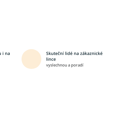
 i na
Skuteční lidé na zákaznické
lince
vyslechnou a poradí