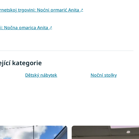
rnetskoj trgovini: Noćni ormarić Anita
↗
ini: Nočna omarica Anita
↗
jící kategorie
Dětský nábytek
Noční stolky