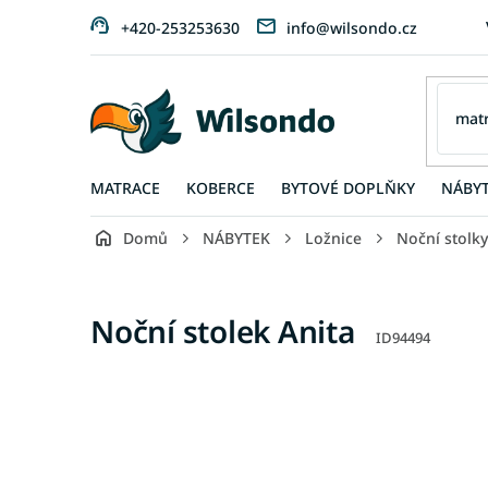
Přejít
+420-253253630
info@wilsondo.cz
na
obsah
MATRACE
KOBERCE
BYTOVÉ DOPLŇKY
NÁBY
Domů
NÁBYTEK
Ložnice
Noční stolky
Noční stolek Anita
ID94494