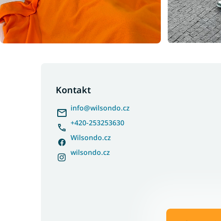
Z
á
p
Kontakt
a
info
@
wilsondo.cz
t
í
+420-253253630
Wilsondo.cz
wilsondo.cz