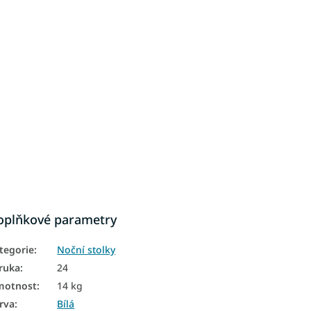
oplňkové parametry
tegorie
:
Noční stolky
ruka
:
24
motnost
:
14 kg
rva
:
Bílá