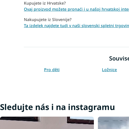
Kupujete iz Hrvatske?
Ovaj proizvod možete pronaći i u našoj hrvatskoj inte
Nakupujete iz Slovenije?
Ta izdelek najdete tudi v naši slovenski spletni trgov
Souvise
Pro děti
Ložnice
Sledujte nás i na instagramu