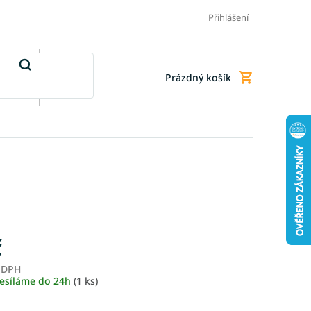
Doprava a platba
Doplňkové služby
Obchodní podmínky
Přihlášení
Prázdný košík
Nákupní
košík
č
z DPH
Měrná
esíláme do 24h
(1 ks)
cena: