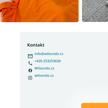
Z
á
p
Kontakt
a
info
@
wilsondo.cz
t
í
+420-253253630
Wilsondo.cz
wilsondo.cz