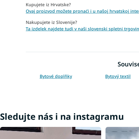
Kupujete iz Hrvatske?
Ovaj proizvod možete pronaći i u našoj hrvatskoj inte
Nakupujete iz Slovenije?
Ta izdelek najdete tudi v naši slovenski spletni trgov
Souvise
Bytové doplňky
Bytový textil
Sledujte nás i na instagramu