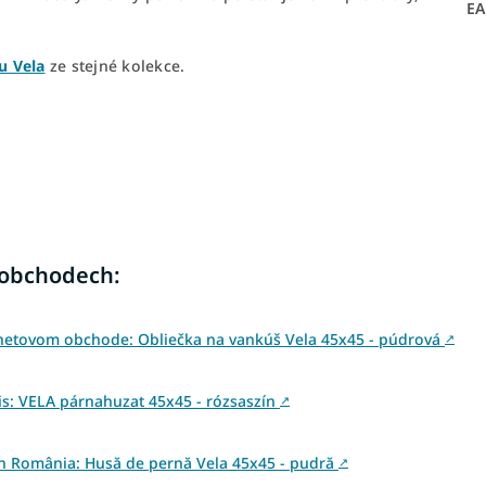
E
u Vela
ze stejné kolekce.
 obchodech:
rnetovom obchode: Obliečka na vankúš Vela 45x45 - púdrová
↗
s: VELA párnahuzat 45x45 - rózsaszín
↗
 din România: Husă de pernă Vela 45x45 - pudră
↗