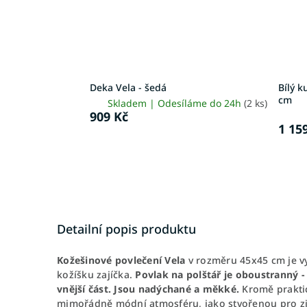
Deka Vela - šedá
Bílý k
cm
Skladem | Odesíláme do 24h
(2 ks)
909 Kč
1 15
Detailní popis produktu
Kožešinové povlečení Vela
v rozměru 45x45 cm je v
kožíšku zajíčka.
Povlak na polštář je oboustranný -
vnější část.
Jsou nadýchané a měkké.
Kromě praktic
mimořádně módní atmosféru, jako stvořenou pro zimn