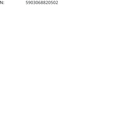
AN
:
5903068820502