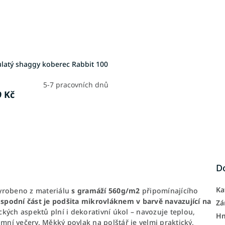
ulatý shaggy koberec Rabbit 100
5-7 pracovních dnů
9 Kč
D
Ka
yrobeno z materiálu
s gramáží 560g/m2
připomínajícího
 spodní část je podšita mikrovláknem v barvě navazující na
Zá
kých aspektů plní i dekorativní úkol – navozuje teplou,
H
í večery. Měkký povlak na polštář je velmi praktický,