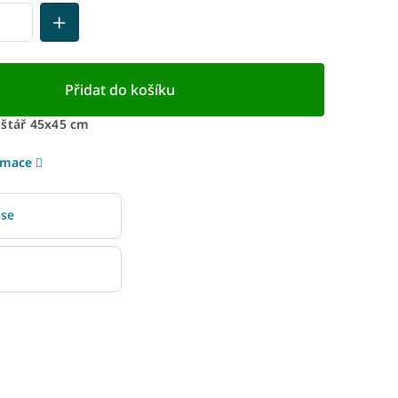
Přidat do košíku
lštář 45x45 cm
rmace
 se