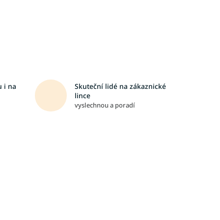
 i na
Skuteční lidé na zákaznické
lince
vyslechnou a poradí