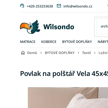
Přejít
+420-253253630
info@wilsondo.cz
na
obsah
MATRACE
KOBERCE
BYTOVÉ DOPLŇKY
NÁBY
Domů
BYTOVÉ DOPLŇKY
Textil
Ložní
Povlak na polštář Vela 45x4