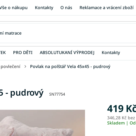
Vše o nákupu
Kontakty
O nás
Reklamace a vrácení zboží
TEK
PRO DĚTI
ABSOLUTUKANÍ VÝPRODEJ
Kontakty
 povlečení
Povlak na polštář Vela 45x45 - pudrový
5 - pudrový
SN77754
419 K
346,28 Kč be
Skladem | Od