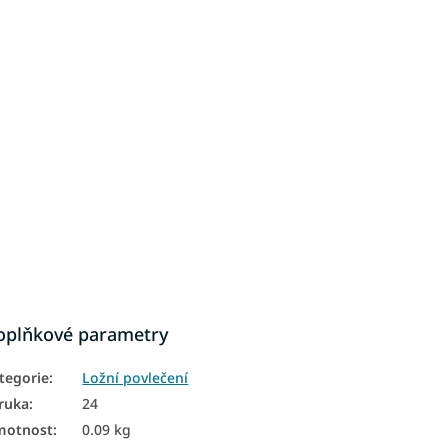
oplňkové parametry
tegorie
:
Ložní povlečení
ruka
:
24
motnost
:
0.09 kg