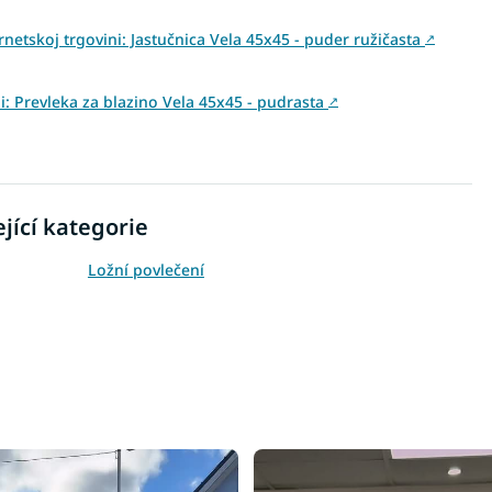
rnetskoj trgovini: Jastučnica Vela 45x45 - puder ružičasta
↗
ini: Prevleka za blazino Vela 45x45 - pudrasta
↗
jící kategorie
Ložní povlečení