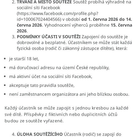
TRVÁNÍ A MÍSTO SOUTĚŽE
Soutěž probíhá výhradně na
sociální síti Facebook
(
https://www.facebook.com/profile.php?
id=100067024404566
) v období
od 1. června 2026 do 14.
června 2026
. Vyhodnocení výherců proběhne
15. června
2026
.
PODMÍNKY ÚČASTI V SOUTĚŽI
Zapojení do soutěže je
dobrovolné a bezplatné. Účastníkem se může stát každá
fyzická osoba (rodič či zákonný zástupce dítěte), která:
je starší 18 let,
má doručovací adresu na území České republiky,
má aktivní účet na sociální síti Facebook,
akceptuje tato pravidla soutěže,
není zaměstnancem organizátora ani jeho blízkou osobou.
Každý účastník se může zapojit s jednou kresbou za každé
své dítě. Příspěvky z fiktivních nebo duplicitních účtů
budou ze soutěže vyřazené.
ÚLOHA SOUTĚŽÍCÍHO
Účastník (rodič) se zapojí do