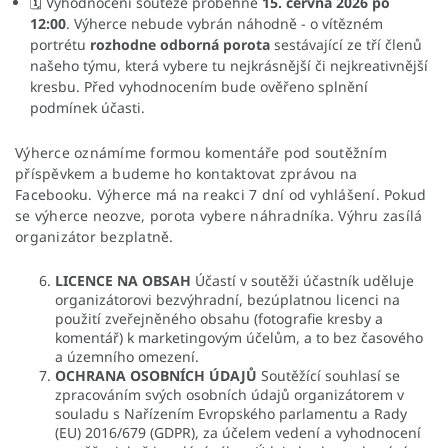
🗓 Vyhodnocení soutěže proběhne
15. června 2026 po
12:00
. Výherce nebude vybrán náhodně - o vítězném
portrétu
rozhodne odborná porota
sestávající ze tří členů
našeho týmu, která vybere tu nejkrásnější či nejkreativnější
kresbu. Před vyhodnocením bude ověřeno splnění
podmínek účasti.
Výherce oznámíme formou komentáře pod soutěžním
příspěvkem a budeme ho kontaktovat zprávou na
Facebooku. Výherce má na reakci 7 dní od vyhlášení. Pokud
se výherce neozve, porota vybere náhradníka. Výhru zasílá
organizátor bezplatně.
LICENCE NA OBSAH
Účastí v soutěži účastník uděluje
organizátorovi bezvýhradní, bezúplatnou licenci na
použití zveřejněného obsahu (fotografie kresby a
komentář) k marketingovým účelům, a to bez časového
a územního omezení.
OCHRANA OSOBNÍCH ÚDAJŮ
Soutěžící souhlasí se
zpracováním svých osobních údajů organizátorem v
souladu s Nařízením Evropského parlamentu a Rady
(EU) 2016/679 (GDPR), za účelem vedení a vyhodnocení