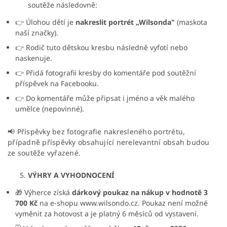
soutěže následovně:
👉 Úlohou dětí je
nakreslit portrét „Wilsonda"
(maskota
naší značky).
👉 Rodič tuto dětskou kresbu následně vyfotí nebo
naskenuje.
👉 Přidá fotografii kresby do komentáře pod soutěžní
příspěvek na Facebooku.
👉 Do komentáře může připsat i jméno a věk malého
umělce (nepovinné).
📢 Příspěvky bez fotografie nakresleného portrétu,
případně příspěvky obsahující nerelevantní obsah budou
ze soutěže vyřazené.
VÝHRY A VYHODNOCENÍ
🎁 Výherce získá
dárkový poukaz na nákup v hodnotě 3
700 Kč
na e-shopu www.wilsondo.cz. Poukaz není možné
vyměnit za hotovost a je platný 6 měsíců od vystavení.