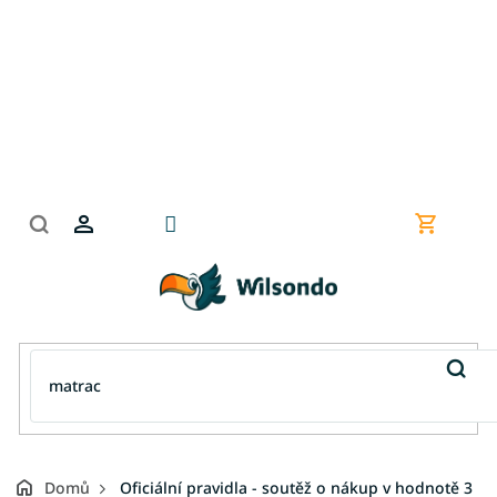
Přejít
na
obsah
Nákupní
košík
Domů
Oficiální pravidla - soutěž o nákup v hodnotě 3