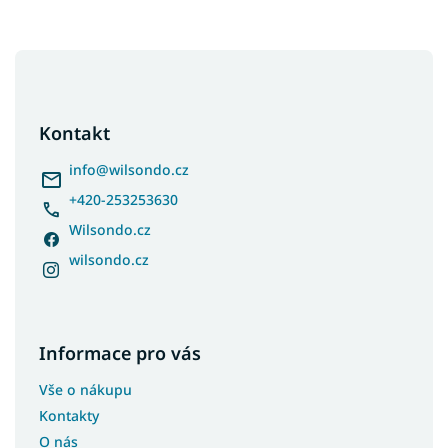
Z
á
p
a
Kontakt
t
í
info
@
wilsondo.cz
+420-253253630
Wilsondo.cz
wilsondo.cz
Informace pro vás
Vše o nákupu
Kontakty
O nás