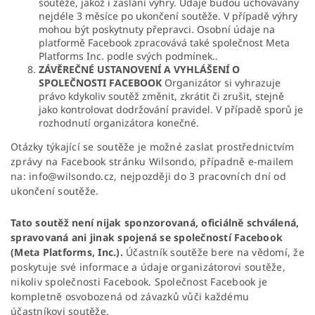
soutěže, jakož i zaslání výhry. Údaje budou uchovávány
nejdéle 3 měsíce po ukončení soutěže. V případě výhry
mohou být poskytnuty přepravci. Osobní údaje na
platformě Facebook zpracovává také společnost Meta
Platforms Inc. podle svých podmínek..
ZÁVĚREČNÉ USTANOVENÍ A VYHLÁŠENÍ O
SPOLEČNOSTI FACEBOOK
Organizátor si vyhrazuje
právo kdykoliv soutěž změnit, zkrátit či zrušit, stejně
jako kontrolovat dodržování pravidel. V případě sporů je
rozhodnutí organizátora konečné.
Otázky týkající se soutěže je možné zaslat prostřednictvím
zprávy na Facebook stránku Wilsondo, případně e-mailem
na: info@wilsondo.cz, nejpozději do 3 pracovních dní od
ukončení soutěže.
Tato soutěž není nijak sponzorovaná, oficiálně schválená,
spravovaná ani jinak spojená se společností Facebook
(Meta Platforms, Inc.).
Účastník soutěže bere na vědomí, že
poskytuje své informace a údaje organizátorovi soutěže,
nikoliv společnosti Facebook. Společnost Facebook je
kompletně osvobozená od závazků vůči každému
účastníkovi soutěže.