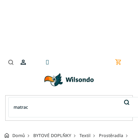
Přejít
na
obsah
Nákupní
košík
Domů
BYTOVÉ DOPLŇKY
Textil
Prostěradla