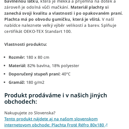
bavlněnou látku
, která je měkká a příjemná na dotek a
zároveň je odolná vůči mačkání.
Materiál plachty si
zanechá svoji kvalitu
a vlastnosti
i po opakovaném praní.
Plachta má po obvodu gumičku,
která je všitá.
V naší
nabídce naleznete velký výběr velikostí a barev. Splňuje
certifikát OEKO-TEX Standart 100.
Vlastnosti produktu:
Rozměr:
180 x 80 cm
Materiál:
82% bavlna, 18% polyester
Doporučený stupeň praní:
40°C
Gramáž:
180 g/m2
Produkt prodáváme i v našich jiných
obchodech:
Nakupujete zo Slovenska?
Tento produkt nájdete aj na našom slovenskom
internetovom obchode: Plachta Froté Réfro 80x180
↗