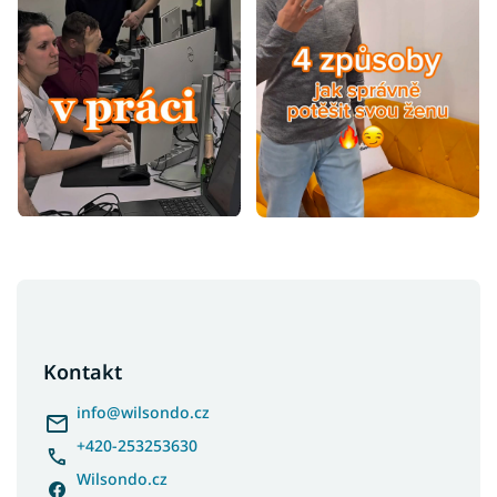
Z
á
p
a
Kontakt
t
í
info
@
wilsondo.cz
+420-253253630
Wilsondo.cz