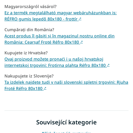
Magyarországról vásárol?
Ez a termék megtalálható magyar webáruházunkban is:
RÉFRO gumis lepedő 80x180 - frottír
↗
Cumpărați din România?
Acest produs îl găsiți și în magazinul nostru online din
România: Cearșaf Froté Réfro 80x180
↗
Kupujete iz Hrvatske?
Ovaj proizvod možete pronaći i u našoj hrvatskoj
internetskoj trgovini: Frotirna plahta Réfro 80x180
↗
Nakupujete iz Slovenije?
Ta izdelek najdete tudi v naši slovenski spletni trgovini: Rjuha
Froté Réfro 80x180
↗
Související kategorie