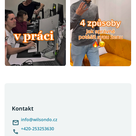
Z
á
p
a
Kontakt
t
í
info
@
wilsondo.cz
+420-253253630