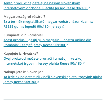
Tento produkt nájdete aj na našom slovenskom
internetovom obchode: Plachta Jersey Reese 90x180
↗
Magyarországról vásárol?
Ez a termék megtalálható magyar webáruházunkban is:
REESE gumis lepedő 90x180 - Jersey
↗
Cumpărați din România?
Acest produs îl găsiți și în magazinul nostru online din
România: Cearșaf Jersey Reese 90x180
↗
Kupujete iz Hrvatske?
Ovaj proizvod možete pronaći i u našoj hrvatskoj
internetskoj trgovini: Jersey plahta Reese 90x180
↗
Nakupujete iz Slovenije?
Ta izdelek najdete tudi v naši slovenski spletni trgovini: Rjuha
Jersey Reese 90x180
↗