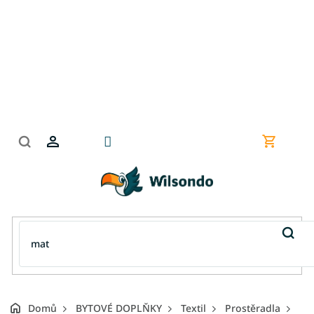
Přejít
na
obsah
Nákupní
košík
Domů
BYTOVÉ DOPLŇKY
Textil
Prostěradla