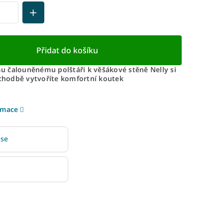
Přidat do košíku
 čalouněnému polštáři k věšákové stěně Nelly si
 chodbě vytvoříte komfortní koutek
rmace
 se