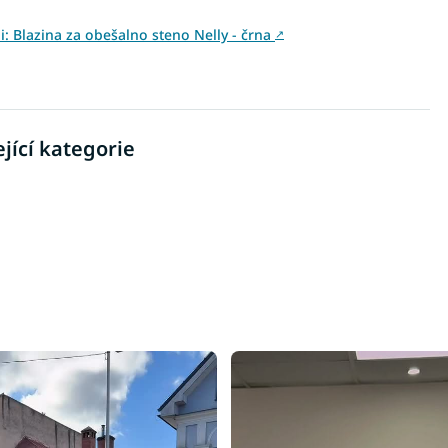
ni: Blazina za obešalno steno Nelly - črna
↗
jící kategorie