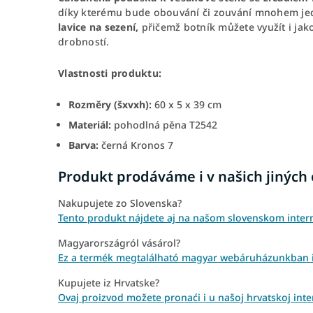
díky kterému bude obouvání či zouvání mnohem jedn
lavice na sezení,
přičemž botník můžete využít i jako
drobností.
Vlastnosti produktu:
Rozměry (šxvxh):
60 x 5 x 39 cm
Materiál:
pohodlná pěna T2542
Barva:
černá Kronos 7
Produkt prodáváme i v našich jiných
Nakupujete zo Slovenska?
Tento produkt nájdete aj na našom slovenskom inter
Magyarországról vásárol?
Ez a termék megtalálható magyar webáruházunkban is
Kupujete iz Hrvatske?
Ovaj proizvod možete pronaći i u našoj hrvatskoj inter