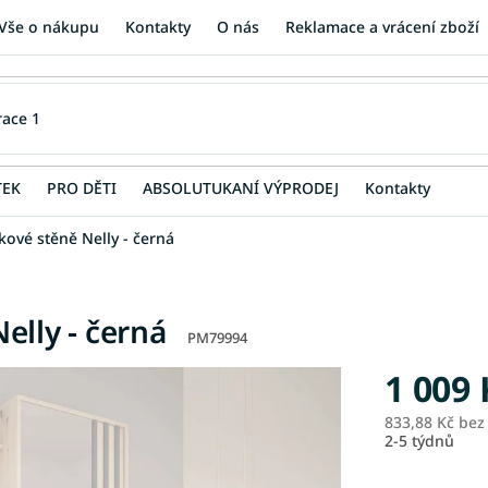
Vše o nákupu
Kontakty
O nás
Reklamace a vrácení zboží
TEK
PRO DĚTI
ABSOLUTUKANÍ VÝPRODEJ
Kontakty
ové stěně Nelly - černá
elly - černá
PM79994
1 009 
833,88 Kč be
2-5 týdnů