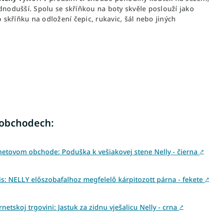
odušší. Spolu se skříňkou na boty skvěle poslouží jako
 skříňku na odložení čepic, rukavic, šál nebo jiných
 obchodech:
netovom obchode: Poduška k vešiakovej stene Nelly - čierna
↗
: NELLY előszobafalhoz megfelelő kárpitozott párna - fekete
↗
netskoj trgovini: Jastuk za zidnu vješalicu Nelly - crna
↗