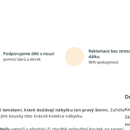
Reklamace bez stresu
Podporujeme děti v nouzi
dálku
pomocí darů a sbírek
96% spokojenost
D
Ka
 lamelami, které dodávají nábytku ten pravý šmrnc
. Zařiďte
nými kousky této krásné kolekce nábytku.
Zá
H
Nelly
vytvoří v předsíni či chodbě pohodlný koutek na sezení,