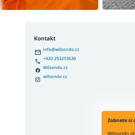
Z
á
p
Kontakt
a
info
@
wilsondo.cz
t
í
+420-253253630
Wilsondo.cz
wilsondo.cz
Zobnete si 
Wilsondo sb