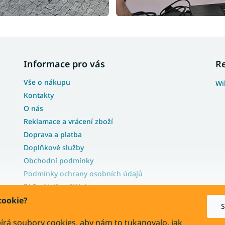
Informace pro vás
R
Vše o nákupu
Wi
Kontakty
O nás
Reklamace a vrácení zboží
Doprava a platba
Doplňkové služby
Obchodní podmínky
Podmínky ochrany osobních údajů
FAQ - Nejčastější dotazy
cookie?
Blog
S
Velkoobchodní nabídka
írá soubory cookies, aby nám to tukanovalo, jak