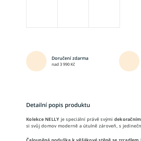
Doručení zdarma
nad 3 990 Kč
Detailní popis produktu
Kolekce NELLY
je speciální právě svými
dekoračními
si svůj domov moderně a útulně zároveň, s jedineč
Čalouněná poduška k věšákové stěně se zrcadlem 