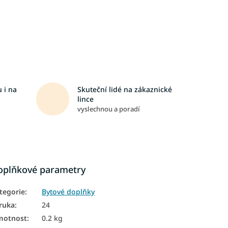
 i na
Skuteční lidé na zákaznické
lince
vyslechnou a poradí
oplňkové parametry
tegorie
:
Bytové doplňky
ruka
:
24
motnost
:
0.2 kg