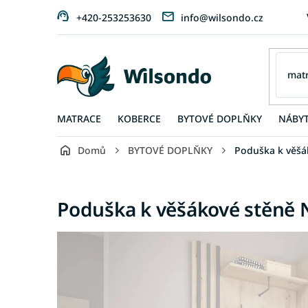
Přejít
+420-253253630
info@wilsondo.cz
na
obsah
MATRACE
KOBERCE
BYTOVÉ DOPLŇKY
NÁBY
Domů
BYTOVÉ DOPLŇKY
Poduška k věšák
Poduška k věšákové stěně N