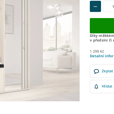
Díky měkkému
v předsíni či
1 299 Kč
Detailní info
Zeptat
Hlídat