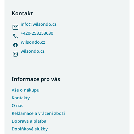
p
a
Kontakt
t
í
info
@
wilsondo.cz
+420-253253630
Wilsondo.cz
wilsondo.cz
Informace pro vás
Vše o nákupu
Kontakty
O nás
Reklamace a vrácení zboží
Doprava a platba
Doplňkové služby