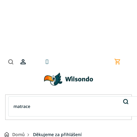
Přejít
na
obsah
Nákupní
košík
Domů
Děkujeme za přihlášení