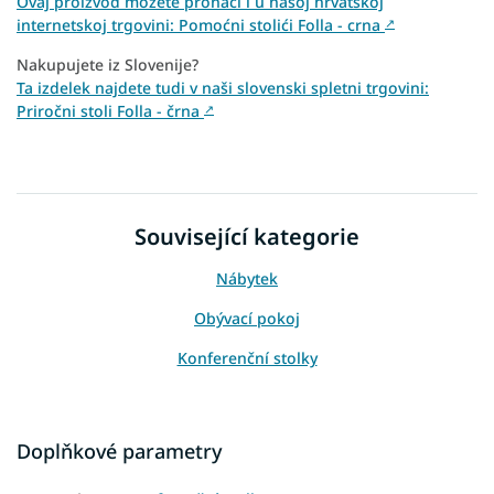
Ovaj proizvod možete pronaći i u našoj hrvatskoj
internetskoj trgovini: Pomoćni stolići Folla - crna
↗
Nakupujete iz Slovenije?
Ta izdelek najdete tudi v naši slovenski spletni trgovini:
Priročni stoli Folla - črna
↗
Související kategorie
Nábytek
Obývací pokoj
Konferenční stolky
Doplňkové parametry