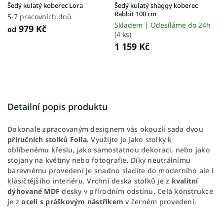
Šedý kulatý koberec Lora
Šedý kulatý shaggy koberec
Rabbit 100 cm
5-7 pracovních dnů
Skladem | Odesíláme do 24h
979 Kč
od
(4 ks)
1 159 Kč
Detailní popis produktu
Dokonale zpracovaným designem vás okouzlí sada dvou
příručních stolků Folla.
Využijte je jako stolky k
oblíbenému křeslu, jako samostatnou dekoraci, nebo jako
stojany na květiny nebo fotografie. Díky neutrálnímu
barevnému provedení je snadno sladíte do moderního ale i
klasičtějšího interiéru. Vrchní deska stolků je z
kvalitní
dýhované MDF
desky v přírodním odstínu. Celá konstrukce
je z
oceli s práškovým nástřikem
v černém provedení.