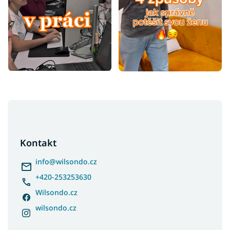
Z
á
p
a
Kontakt
t
í
info
@
wilsondo.cz
+420-253253630
Wilsondo.cz
wilsondo.cz