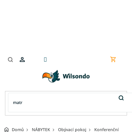
Přejít
na
obsah
Nákupní
košík
Domů
NÁBYTEK
Obývací pokoj
Konferenční