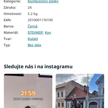
Kategorie
:
Konferenční stolky
Záruka
:
24
Hmotnost
:
5.2 kg
EAN
:
2010001176190
Barva
:
Černá
Materiál
:
DTD/MDF
,
Kov
Tvar
:
Kulatý
Typ
:
Bez skla
Sledujte nás i na instagramu