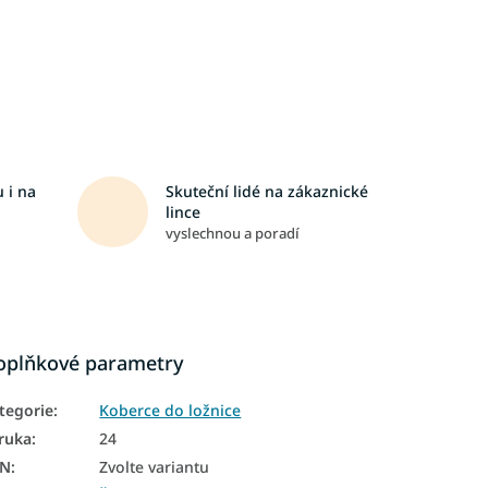
 i na
Skuteční lidé na zákaznické
lince
vyslechnou a poradí
oplňkové parametry
tegorie
:
Koberce do ložnice
ruka
:
24
AN
:
Zvolte variantu