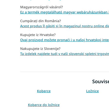
Magyarországról vásárol?
Ez a termék megtalálható magyar webáruházunkban 
Cumpărați din România?
Acest produs îl găsiți și în magazinul nostru online 
Kupujete iz Hrvatske?
Ovaj proizvod možete pronaći i u našoj hrvatskoj inter
Nakupujete iz Slovenije?
Ta izdelek najdete tudi v naši slovenski spletni trgov
Souvise
Koberce
Ložnice
Koberce do ložnice