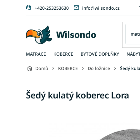
Přejít
+420-253253630
info@wilsondo.cz
na
obsah
MATRACE
KOBERCE
BYTOVÉ DOPLŇKY
NÁBY
Domů
KOBERCE
Do ložnice
Šedý kul
Šedý kulatý koberec Lora