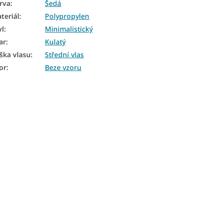
rva
:
Šedá
teriál
:
Polypropylen
yl
:
Minimalistický
ar
:
Kulatý
ška vlasu
:
Střední vlas
or
:
Beze vzoru