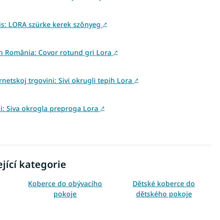
is: LORA szürke kerek szőnyeg
↗
din România: Covor rotund gri Lora
↗
netskoj trgovini: Sivi okrugli tepih Lora
↗
ini: Siva okrogla preproga Lora
↗
jící kategorie
Koberce do obývacího
Dětské koberce do
pokoje
dětského pokoje