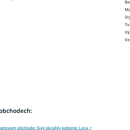
Ba
Ma
St
Tv
Vý
Vz
 obchodech:
rnetovom obchode: Sivý okrúhly koberec Lora
↗