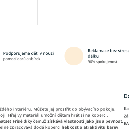
Reklamace bez stresu
Podporujeme děti v nouzi
dálku
pomocí darů a sbírek
96% spokojenost
D
Ka
ždého interiéru. Můžete jej prostřít do obývacího pokoje,
koji. Hřejivý materiál umožní dětem hrát si na koberci.
Zá
atset Frisé
díky čemuž
získává vlastnosti jako jsou pevnost,
E
elně zpracovává dodá koberci
hebkost
a
atraktivitu barev
.