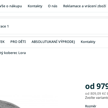
Vše o nákupu
Kontakty
O nás
Reklamace a vrácení zboží
TEK
PRO DĚTI
ABSOLUTUKANÍ VÝPRODEJ
Kontakty
atý koberec Lora
od
97
od
809,09 Kč
b
Zvolte variant
Rozměr