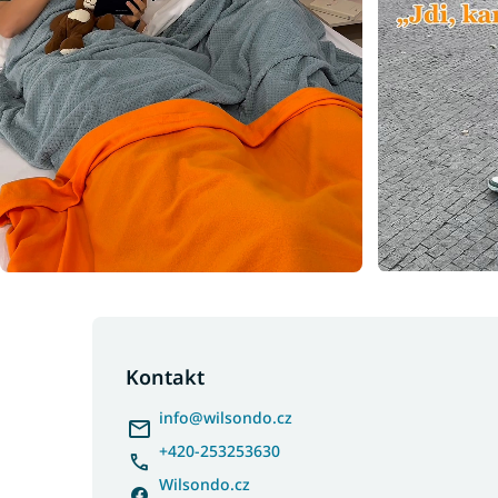
Z
á
p
Kontakt
a
info
@
wilsondo.cz
t
í
+420-253253630
Wilsondo.cz