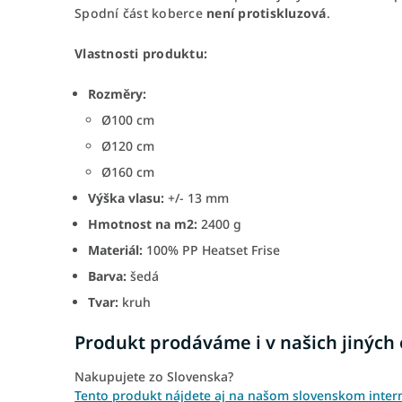
Spodní část koberce
není protiskluzová
.
Vlastnosti produktu:
Rozměry:
Ø100 cm
Ø120 cm
Ø160 cm
Výška vlasu:
+/- 13 mm
Hmotnost na m2:
2400 g
Materiál:
100% PP Heatset Frise
Barva:
šedá
Tvar:
kruh
Produkt prodáváme i v našich jiných
Nakupujete zo Slovenska?
Tento produkt nájdete aj na našom slovenskom inte